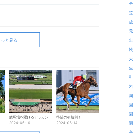
テ
笠
放
元
もっと見る
出
競
大
生
引
岩
園
園
園
競馬場を駆けるアラカン
待望の初勝利！
園
2024-06-16
2024-06-14
高