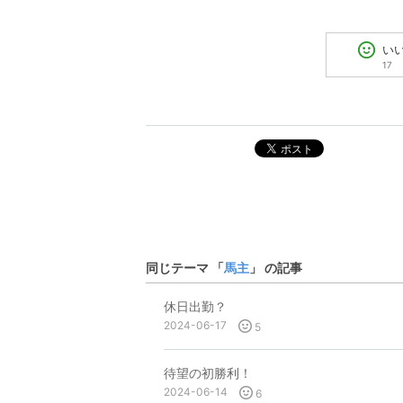
い
17
ポスト
同じテーマ 「
馬主
」 の記事
休日出勤？
2024-06-17
5
待望の初勝利！
2024-06-14
6