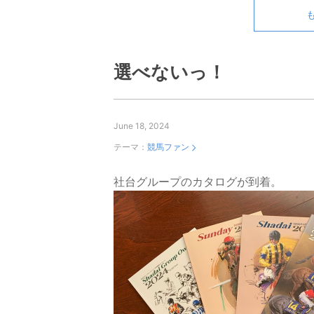
選べないっ！
June 18, 2024
テーマ：
競馬ファン
社台グループのカタログが到着。