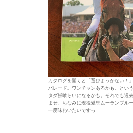
カタログを開くと「選びようがない！
パレード。ワンチャンあるかも、とい
タダ飯喰らいになるかも。それでも過
ませ。ちなみに現役愛馬ムーランブル
一度味わいたいですっ！