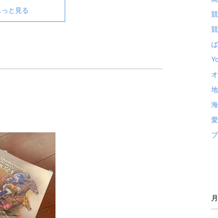
もっと見る
競
競
ば
Yo
オ
地
海
愛
ブ
月