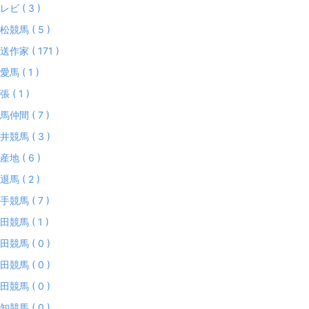
レビ ( 3 )
松競馬 ( 5 )
送作家 ( 171 )
愛馬 ( 1 )
張 ( 1 )
馬仲間 ( 7 )
井競馬 ( 3 )
産地 ( 6 )
退馬 ( 2 )
手競馬 ( 7 )
田競馬 ( 1 )
田競馬 ( 0 )
田競馬 ( 0 )
田競馬 ( 0 )
知競馬 ( 0 )