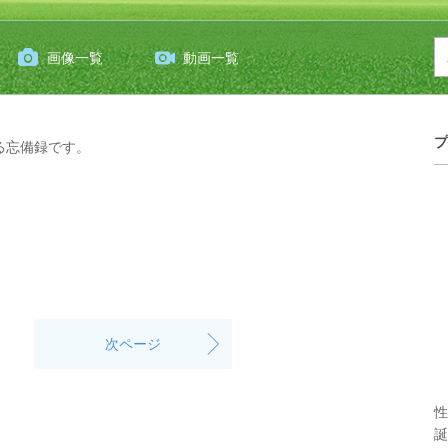
画像一覧
動画一覧
プ
る忘備録です。
次ページ
性
誕