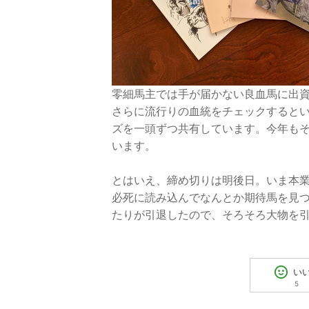
零細馬主では手が届かない良血馬に出
さらに流行りの血統をチェックすると
ズを一頭ずつ共有しています。今年も
います。
とはいえ、締め切りは明後日。いま本
必死に読み込んでなんとか期待馬を見
たりが引退したので、そろそろ大物を引
い
5