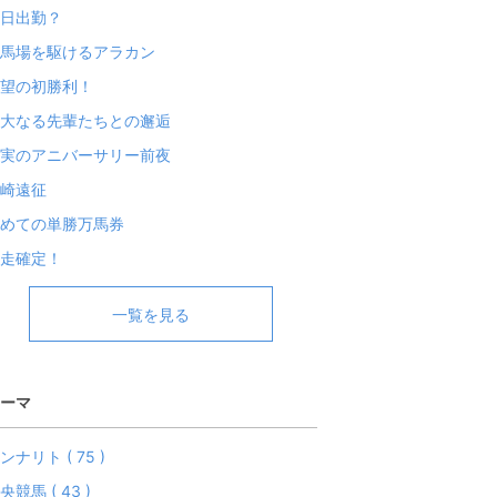
日出勤？
馬場を駆けるアラカン
望の初勝利！
大なる先輩たちとの邂逅
実のアニバーサリー前夜
崎遠征
めての単勝万馬券
走確定！
一覧を見る
ーマ
ンナリト ( 75 )
央競馬 ( 43 )