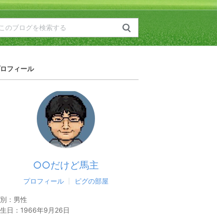
ロフィール
○○だけど馬主
プロフィール
ピグの部屋
別：
男性
生日：
1966年9月26日