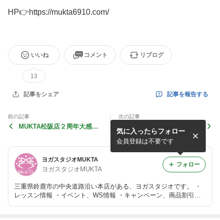
HP👉https://mukta6910.com/
いいね
コメント
リブログ
13
記事を報告する
記事をシェア
前の記事
次の記事
MUKTA松阪店２周年大感謝
ラダートレーニング‼️
気に入ったらフォロー
祭！！
会員登録は不要です
ヨガスタジオMUKTA
フォロー
ヨガスタジオMUKTA
三重県鈴鹿市の中央道路沿い本店がある、ヨガスタジオです。 ・
レッスン情報 ・イベント、WS情報 ・キャンペーン、商品割引情
報 ・インストラクター養成講座 ・オーナー（TAKU）のひとりご
と などＨＯＴな情報を提供しています。