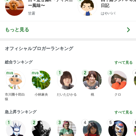
ー風味〜
日記
甘露
はやパパ
もっと見る
オフィシャルブロガーランキング
総合ランキング
すべて見る
1
2
3
市川團十郎白
小林麻央
だいたひかる
桃
クロ
猿
急上昇ランキング
すべて見る
1
2
3
4
5