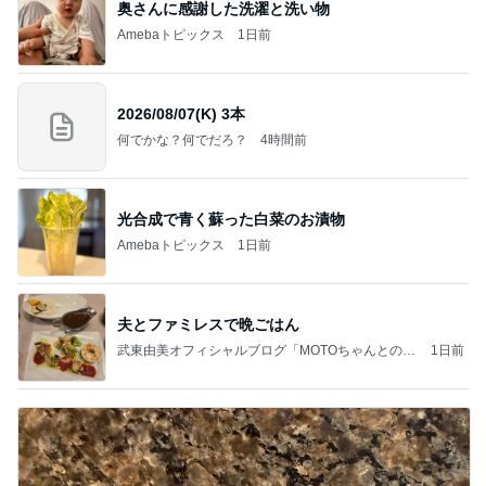
奥さんに感謝した洗濯と洗い物
Amebaトピックス
1日前
2026/08/07(K) 3本
何でかな？何でだろ？
4時間前
光合成で青く蘇った白菜のお漬物
Amebaトピックス
1日前
夫とファミレスで晩ごはん
武東由美オフィシャルブログ「MOTOちゃんとのは
1日前
っぴぃな毎日」Powered by Ameba