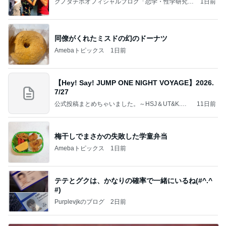
クノタチホオフィシャルブログ「恋学・性学研究
1日前
室」Powered by Ameba
同僚がくれたミスドの幻のドーナツ
Amebaトピックス
1日前
【Hey! Say! JUMP ONE NIGHT VOYAGE】2026.
7/27
公式投稿まとめちゃいました。～HSJ＆UT&K.O.
11日前
～
梅干しでまさかの失敗した学童弁当
Amebaトピックス
1日前
テテとグクは、かなりの確率で一緒にいるね(#^.^
#)
Purplevjkのブログ
2日前