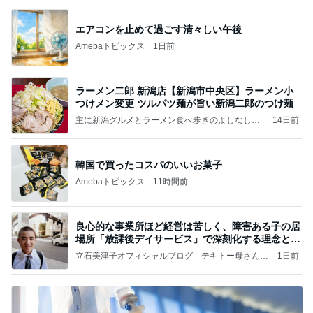
エアコンを止めて過ごす清々しい午後
Amebaトピックス
1日前
ラーメン二郎 新潟店【新潟市中央区】ラーメン小
つけメン変更 ツルパツ麺が旨い新潟二郎のつけ麺
主に新潟グルメとラーメン食べ歩きのよしなしご
14日前
と
韓国で買ったコスパのいいお菓子
Amebaトピックス
11時間前
良心的な事業所ほど経営は苦しく、障害ある子の居
場所「放課後デイサービス」で深刻化する理念と現
実の
立石美津子オフィシャルブログ「テキトー母さんの
1日前
すすめ」Powered by Ameba