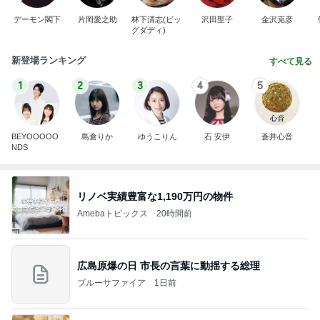
デーモン閣下
片岡愛之助
林下清志(ビッ
沢田聖子
金沢克彦
グダディ)
新登場ランキング
すべて見る
1
2
3
4
5
BEYOOOOO
島倉りか
ゆうこりん
石 安伊
蒼井心音
NDS
リノベ実績豊富な1,190万円の物件
Amebaトピックス
20時間前
広島原爆の日 市長の言葉に動揺する総理
ブルーサファイア
1日前