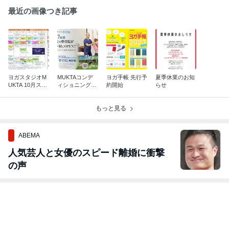
最近の画像つき記事
ヨガスタジオM
MUKTAコンデ
ヨガ手帳 先行予
夏季休業のお知
UKTA 10月スケ
ィショニング整
約開始
らせ
ジュール
骨院オープン
もっと見る
ABEMA
人気芸人と女優のスピード離婚に衝撃
の声