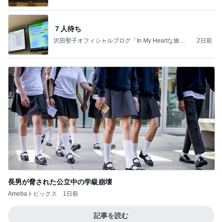
７人待ち
沢田聖子オフィシャルブログ「In My Heartな旅日
2日前
記」by Ameba
長男が脅された公立中の学級崩壊
Amebaトピックス
1日前
記事を読む