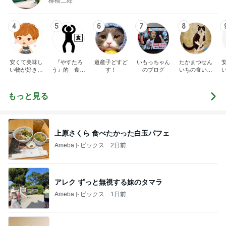
柳橋二郎
4
5
6
7
8
安くて美味し
『やすたろ
道産子どすど
いもっちゃん
たかまつせん
い物が好き☆
う』的 食の
す！
のブログ
いちの食い散
彡
備忘録
らかし日記
もっと見る
上原さくら 食べたかった白玉パフェ
Amebaトピックス
2日前
アレク ずっと無視する妹のタマラ
Amebaトピックス
1日前