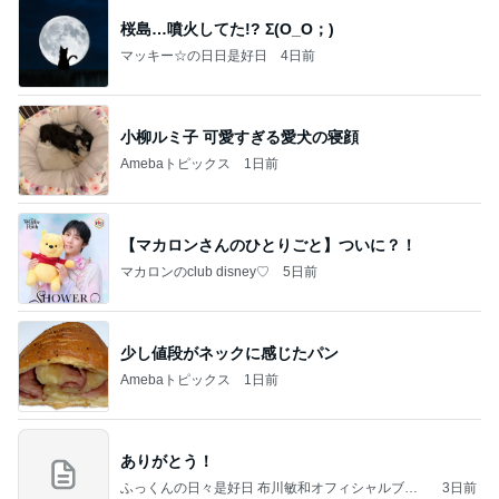
桜島…噴火してた!? Σ(O_O；)
マッキー☆の日日是好日
4日前
小柳ルミ子 可愛すぎる愛犬の寝顔
Amebaトピックス
1日前
【マカロンさんのひとりごと】ついに？！
マカロンのclub disney♡
5日前
少し値段がネックに感じたパン
Amebaトピックス
1日前
ありがとう！
ふっくんの日々是好日 布川敏和オフィシャルブロ
3日前