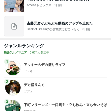
Amebaトピックス
1日前
斎藤元彦がぶらぶら動画のアップを止めた
Bank of Dreamの公営競技はどこへ行く
8日前
ジャンルランキング
B級グルメマニア
5,674人参加中
1
アッキーのデカ盛りライフ
アッキー
2
デカ盛りんぐ
ガデュ
3
下町マリーンズ・一口馬主・立ち飲み・立ち食いそば