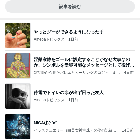
記事を読む
やっとグーができるようになった手
Amebaトピックス
1日前
涅槃寂静をゴールに設定することがなぜ大事なの
か、シンボルを受容可能なメッセージとして投げる
ことが
気功師から見たバレエとヒーリングのコツ～「まと
4日前
いのば」ブログ
停電でトイレの水が出ず困った友人
Amebaトピックス
1日前
NISA①(;'∀')
パラスジュエリー（白美女神宝珠）の夢の記録
14日前
（続編）