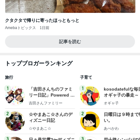
クタクタで帰りに寄ったほっともっと
Amebaトピックス
1日前
記事を読む
トップブロガーランキング
旅行
子育て
1
1
「吉田さんちのファミ
kosodatefulな毎
リー日記」Powered b
オギャ子の暴走～
y Ameba 吉田さんファ
吉田さんファミリー
オギャ子
ミリーオフィシャルブ
ログ
2
2
☆やまあこ☆さんのデ
日曜日は９時まで
ィズニー日記
い。
☆やまあこ☆
あべかわ
3
3
日々是甘露2〜ディズニ
四十路シンパパの