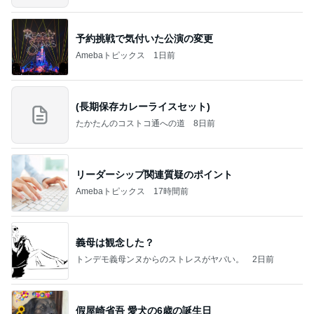
予約挑戦で気付いた公演の変更
Amebaトピックス
1日前
(長期保存カレーライスセット)
たかたんのコストコ通への道
8日前
リーダーシップ関連質疑のポイント
Amebaトピックス
17時間前
義母は観念した？
トンデモ義母ンヌからのストレスがヤバい。
2日前
假屋崎省吾 愛犬の6歳の誕生日