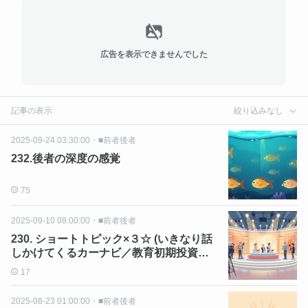
広告を表示できませんでした
記事の表示
絞り込みなし
2025-09-24 03:30:00
・
■前者後者
232.後者の深度の感覚
75
2025-09-10 08:00:00
・
■前者後者
230. ショートトピック×３☆ (いきなり話
しかけてくるカーナビ／教育初期投資／
５カメはOK）
17
2025-08-23 01:00:00
・
■前者後者