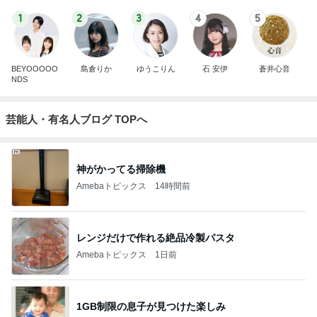
1
2
3
4
5
BEYOOOOO
島倉りか
ゆうこりん
石 安伊
蒼井心音
NDS
芸能人・有名人ブログ TOPへ
神がかってる掃除機
Amebaトピックス
14時間前
レンジだけで作れる絶品冷製パスタ
Amebaトピックス
1日前
1GB制限の息子が見つけた楽しみ