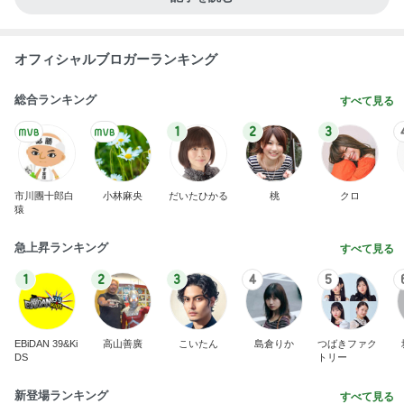
オフィシャルブロガーランキング
総合ランキング
すべて見る
1
2
3
市川團十郎白
小林麻央
だいたひかる
桃
クロ
猿
急上昇ランキング
すべて見る
1
2
3
4
5
EBiDAN 39&Ki
高山善廣
こいたん
島倉りか
つばきファク
DS
トリー
新登場ランキング
すべて見る