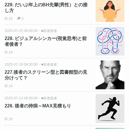
229. だいぶ年上のBH先輩(男性）との接
し方
25
2
2025-07-25 08:00:00
・
■前者後者
228. ビジュアルシンカー(視覚思考)と前
者後者？
24
2025-07-19 08:00:00
・
■前者後者
227.後者のスクリーン型と図書館型の見
分けって？
24
2025-07-13 08:00:00
・
■前者後者
226. 後者の持病～MAX見積もり
20