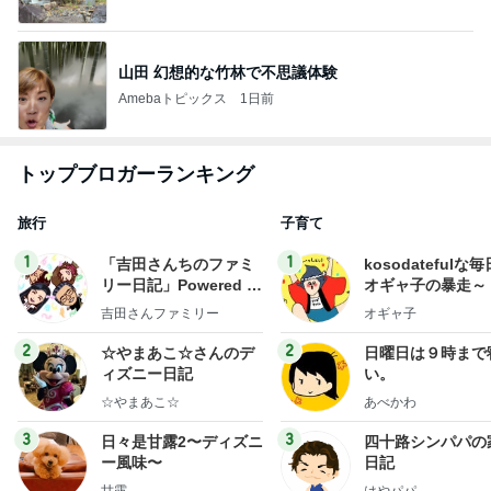
山田 幻想的な竹林で不思議体験
Amebaトピックス
1日前
トップブロガーランキング
旅行
子育て
1
1
「吉田さんちのファミ
kosodatefulな毎
リー日記」Powered b
オギャ子の暴走～
y Ameba 吉田さんファ
吉田さんファミリー
オギャ子
ミリーオフィシャルブ
ログ
2
2
☆やまあこ☆さんのデ
日曜日は９時まで
ィズニー日記
い。
☆やまあこ☆
あべかわ
3
3
日々是甘露2〜ディズニ
四十路シンパパの
ー風味〜
日記