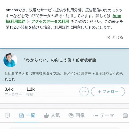
「わからない」の向こう側！前者後者論
アプリをダウンロードして
ブログの更新通知
を受け取りまし
開く
ょう。
「わからない」の向こう側！前者後者論
仕組みで考える【前者後者タイプ論】をメインに発信中 ＋量子場や日々のあ
れこれ
3.4k
1.2k
フォロー
フォロワー
投稿
一覧
人気
画像
テーマ