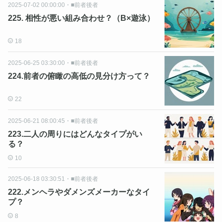
2025-07-02 00:00:00
・
■前者後者
225. 相性が悪い組み合わせ？（B×遊泳）
18
2025-06-25 03:30:00
・
■前者後者
224.前者の俯瞰の高低の見分け方って？
22
2025-06-21 08:00:45
・
■前者後者
223.二人の周りにはどんなタイプがい
る？
10
2025-06-18 03:30:51
・
■前者後者
222.メンヘラやダメンズメーカーなタイ
プ？
8