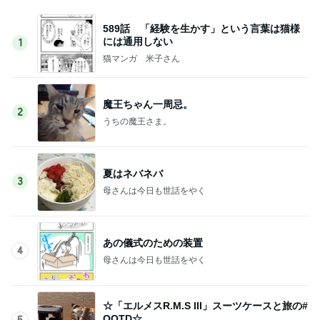
589話 「経験を生かす」という言葉は猫様
には通用しない
1
猫マンガ 米子さん
魔王ちゃん一周忌。
2
うちの魔王さま。
夏はネバネバ
3
母さんは今日も世話をやく
あの儀式のための装置
4
母さんは今日も世話をやく
☆「エルメスR.M.S III」スーツケースと旅の#
OOTD☆