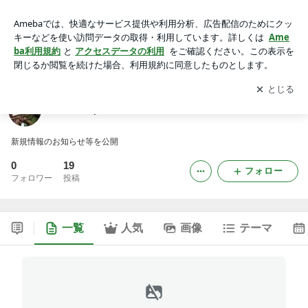
Music Space TODOのブログ
アプリをダウンロードして
ブログの更新通知
を受け取りまし
開く
ょう。
Music Space TODOのブログ
新規情報のお知らせ等を公開
0
19
フォロー
フォロワー
投稿
一覧
人気
画像
テーマ