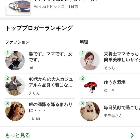
Amebaトピックス
1日前
トップブロガーランキング
ファッション
料理
1
1
妻です。ママです。女
栄養士ママそっち
です。
簡単美味しいサイ
献立
eri.
そっち～
2
2
40代からの大人カジュ
ゆうき酒場
アルを品良く着こなす
ゆうき
ファッションブログ
えりん
3
3
銀の滴降る降るまわり
毎日笑顔で過ごし
に・・・
モモ母さん
illallan
もっと見る