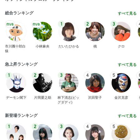
総合ランキング
すべて見る
1
2
3
市川團十郎白
小林麻央
だいたひかる
桃
クロ
猿
急上昇ランキング
すべて見る
1
2
3
4
5
デーモン閣下
片岡愛之助
林下清志(ビッ
沢田聖子
金沢克彦
グダディ)
新登場ランキング
すべて見る
1
2
3
4
5