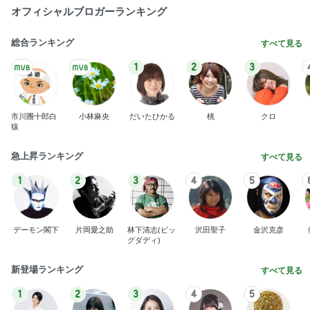
オフィシャルブロガーランキング
総合ランキング
すべて見る
1
2
3
市川團十郎白
小林麻央
だいたひかる
桃
クロ
猿
急上昇ランキング
すべて見る
1
2
3
4
5
デーモン閣下
片岡愛之助
林下清志(ビッ
沢田聖子
金沢克彦
グダディ)
新登場ランキング
すべて見る
1
2
3
4
5