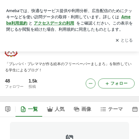
ましまろプロジェクト
アプリをダウンロードして
ブログの更新通知
を受け取りまし
開く
ょう。
ましまろプロジェクト
「プレパパ・プレママが作る絵本のフリーペーパーましまろ」を制作してい
る学生によるブログ！
48
1.5k
フォロー
フォロワー
投稿
一覧
人気
画像
テーマ