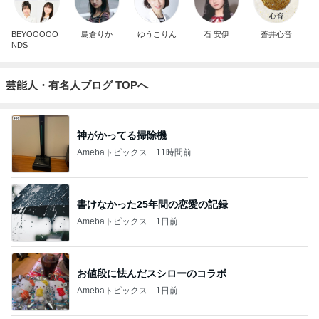
BEYOOOOO
島倉りか
ゆうこりん
石 安伊
蒼井心音
NDS
芸能人・有名人ブログ TOPへ
神がかってる掃除機
Amebaトピックス
11時間前
書けなかった25年間の恋愛の記録
Amebaトピックス
1日前
お値段に怯んだスシローのコラボ
Amebaトピックス
1日前