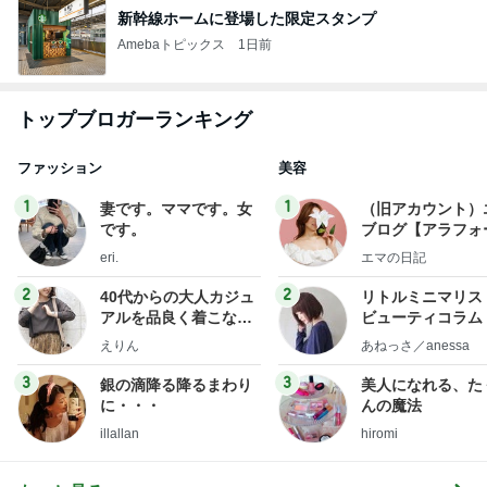
新幹線ホームに登場した限定スタンプ
Amebaトピックス
1日前
トップブロガーランキング
ファッション
美容
1
1
妻です。ママです。女
（旧アカウント）
です。
ブログ【アラフォ
社売却セカンドラ
eri.
エマの日記
フ】
2
2
40代からの大人カジュ
リトルミニマリス
アルを品良く着こなす
ビューティコラム 
ファッションブログ
little minimalist'
えりん
あねっさ／anessa
uty colum
3
3
銀の滴降る降るまわり
美人になれる、た
に・・・
んの魔法
illallan
hiromi