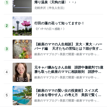
帰り温泉〈天狗の湯〉・・♪
1
北軽井沢［半住人生活］
行田の蓮の花って知ってますか！
2
《ｸﾞｯﾀｰﾅの日々感動！》
【銀座のママの人生相談】 京大・東大・ハー
バード編 天才たちの苦悩とは？頭が良すぎ
3
て悩む人
銀座のママブログ✨美肌で開運✨銀座ママが作った
化粧品✨銀座クラブ高嶋25歳で開店✨高嶋りえ子
お着物でエルメス バーキン コーデ
元キャバ嬢みなさん自殺 誹謗中傷裁判で1億
勝ち取った銀座のママに相談殺到 誹謗中傷
4
は正義じゃない
銀座のママブログ✨美肌で開運✨銀座ママが作った
化粧品✨銀座クラブ高嶋25歳で開店✨高嶋りえ子
お着物でエルメス バーキン コーデ
【銀座のママの賢い女の投資術】スイス式
「お金を増やす人」の考え方 美肌で賢く金
5
運UP これが正解
銀座のママブログ✨美肌で開運✨銀座ママが作った
化粧品✨銀座クラブ高嶋25歳で開店✨高嶋りえ子