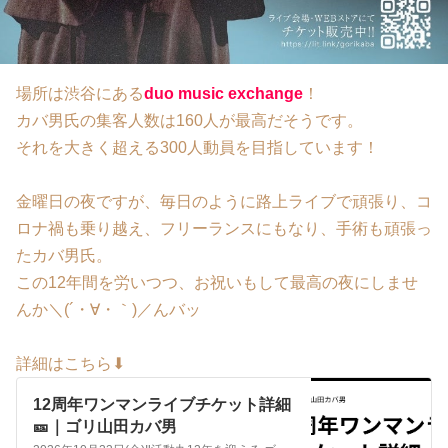
場所は渋谷にある
duo music exchange
！
カバ男氏の集客人数は160人が最高だそうです。
それを大きく超える300人動員を目指しています！
金曜日の夜ですが、毎日のように路上ライブで頑張り、コ
ロナ禍も乗り越え、フリーランスにもなり、手術も頑張っ
たカバ男氏。
この12年間を労いつつ、お祝いもして最高の夜にしませ
んか＼(´・∀・｀)／んバッ
詳細はこちら⬇
12周年ワンマンライブチケット詳細
🎫｜ゴリ山田カバ男