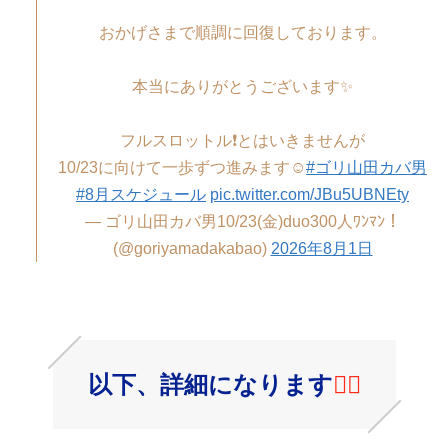
おかげさまで順調に回復しております。
本当にありがとうございます✨
フルスロットル❗️とはいきませんが
10/23に向けて一歩ずつ進みます☺️
#ゴリ山田カバ男
#8月スケジュール
pic.twitter.com/JBu5UBNEty
— ゴリ山田カバ男10/23(金)duo300人ﾜﾝﾏﾝ！
(@goriyamadakabao)
2026年8月1日
以下、詳細になります
🙆‍♀️