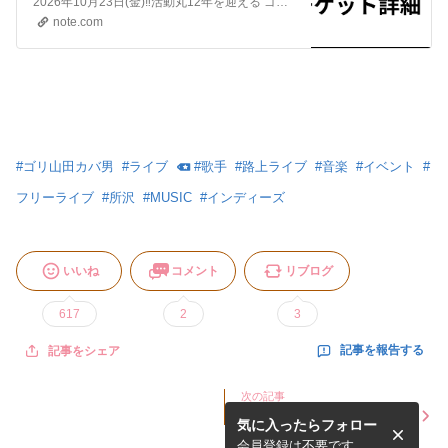
2026年10月23日(金)‼️活動丸12年を迎える ゴリ山田カバ男史上最大規模のワンマンライブが決定‼️ ゴリ山田カバ男12th Anniversary ONEMAN LIVE 『GORI GORI FANTASIA』 日 時：2026年10月23日(金) 時 間：18:15開場 19:00開演 会 場：shibuya duo MUSI…
note.com
#
ゴリ山田カバ男
#
ライブ
#
歌手
#
路上ライブ
#
音楽
#
イベント
#
フリーライブ
#
所沢
#
MUSIC
#
インディーズ
いいね
コメント
リブログ
617
2
3
記事を報告する
記事をシェア
次の記事
ゴリカバ年表～第三章～【2
気に入ったらフォロー
026年7月～】
会員登録は不要です