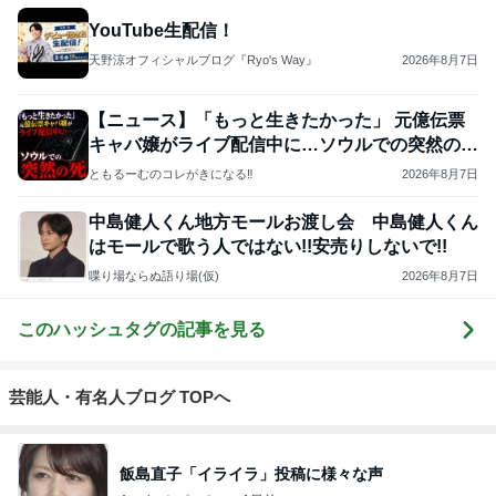
YouTube生配信！
天野涼オフィシャルブログ『Ryo's Way』
2026年8月7日
【ニュース】「もっと生きたかった」 元億伝票
キャバ嬢がライブ配信中に…ソウルでの突然の
死⁉️
ともるーむのコレがきになる‼️
2026年8月7日
中島健人くん地方モールお渡し会 中島健人くん
はモールで歌う人ではない!!安売りしないで!!
喋り場ならぬ語り場(仮)
2026年8月7日
このハッシュタグの記事を見る
芸能人・有名人ブログ TOPへ
飯島直子「イライラ」投稿に様々な声