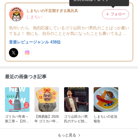
しまちいの不定期すぎる風呂具
フォロー
しまちい
気付いたら、熱烈応援しているゴリ山田カバ男氏のことばっか書い
てるよ！ 他にも、自分のこととか気になったことも書いてるよ！
基本的に長文なのは文才がないので...ごめんなさい！笑
音楽レビュージャンル 438位
最近の画像つき記事
ゴリカバ年表～
【簡易版】2026
ゴリ山田カバ男
しまちいの近況
第三章～【2026
年 ゴリカバ年表
氏のテレビ効果
報告
年7月～】
一覧
と主な活動内容
(2026年8月2日
もっと見る
更新)