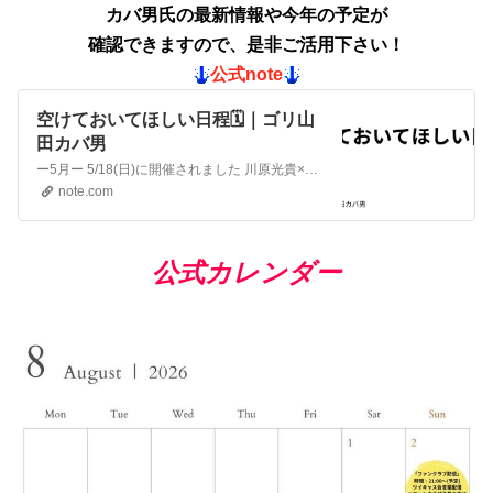
カバ男氏の最新情報や今年の予定
が
確認できますので、
是非ご活用下さい！
公式note
空けておいてほしい日程🗓️｜ゴリ山
田カバ男
ー5月ー 5/18(日)に開催されました 川原光貴×ゴリ山田カバ男 2nd TWO-MAN LIVE 「COBUDORE vol.2 -organic-」 おかげさまで大成功👏 現在、配信チケット発売中です♪ 配信チケット：3,500円 ゴリ山田カバ男×川原光貴 ツーマンライブ 「COB…
note.com
公式カレンダー