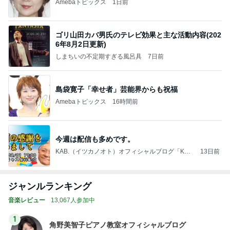
Amebaトピックス
1日前
ゴリ山田カバ男氏のテレビ効果と主な活動内容(202
6年8月2日更新)
しまちいの不定期すぎる風呂具
7日前
島袋寛子「幸せ者」芸能界からも祝福
Amebaトピックス
16時間前
今週は配信も多めです。
KAB.（イツカノオト）オフィシャルブログ「KAB.
13日前
の徒然日記2」Powered by Ameba
ジャンルランキング
音楽レビュー
13,067人参加中
1
角野美智子ピアノ教室オフィシャルブログ