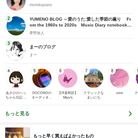
michikopiano
2
YUMENO BLOG ～愛のうた:愛した季節の薫り Fr
om the 1960s to 2020s Music Diary notebook～
夢野旅人
夢野旅人
3
まーのブログ
まー
4
5
6
7
8
あさひのへっ
DOCONOの
【洋楽和訳】
クラシックな
ʟoᴠe
テ
ちゃら日記 氷
オーディオ礼
Miyu’s
まいにち
川きよし＋KII
賛
NA．そしてと
きどき○○ちゃ
もっと見る
ん達(*^▽^)/★
*☆♪
もっと早く買えばよかったもの