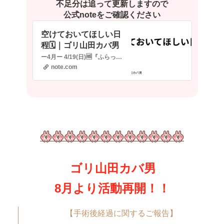
不足分は追って更新しますので
公式noteをご確認ください
空けておいてほしい日
程🗓️｜ゴリ山田カバ男
ー4月ー 4/19(日)🆓『ふらっとみゅーじっく』 時間：12:00〜16:00 カバ男出番：①13:40〜 ②15:05〜 場所：東大和リビングテラス 出演：山中啓輔、世莉奈、間瀬しずか、ゴリ山田カバ男 🆓観覧無料✅物販あり 4/20(月)🈶ゴリ山田カバ男 『スペシャルビアガーデンLIVE』 時間：①18:30〜②20:15〜(2部制)…
note.com
ゴリ山田カバ男
8月より活動再開！！
【手術後経過に関するご報告】