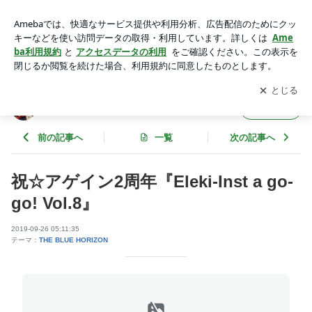
祝☆アゲイン2周年『Eleki-Inst a go-go! Vol.8』 | エレキ・イン
スト・ア・ゴー・ゴー！
アプリをダウンロードして
ブログの更新通知
を受け取りまし
開く
ょう。
エレキ・インスト・ア・ゴー・ゴー！
フォロー
前の記事へ
一覧
次の記事へ
祝☆アゲイン2周年『Eleki-Inst a go-
go! Vol.8』
2019-09-26 05:11:35
テーマ：
THE BLUE HORIZON