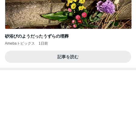
ネイボール 渋い顔の娘と夜のお散歩
Amebaトピックス
22時間前
ラーメン二郎 新潟店【新潟市中央区】ラーメン小
つけメン変更 ツルパツ麺が旨い新潟二郎のつけ麺
主に新潟グルメとラーメン食べ歩きのよしなしご
14日前
と
秋野 嬉しい頂き物の美味しい茶豆