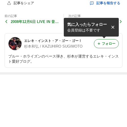
記事を報告する
記事をシェア
前の記事
次の記事
2008年12月6日 LIVE IN 音小
ブルー・ホライズン結成15
気に入ったらフォロー
屋
周年記念『Groovin’ Night V
ol.6』
会員登録は不要です
エレキ・インスト・ア・ゴー・ゴー！
フォロー
杉本和弘 / KAZUHIRO SUGIMOTO
ブルー・ホライズンのベース弾き、杉本が運営するエレキ・インス
ト愛好ブログ。
最近の画像つき記事
Keep Surf Music
追悼、徳武弘文
2000年10月22
2001年2月25
Alive Vol.2＠横
さん
日 一乗祭
日 ONE WON