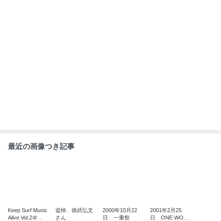
浜戸部BlueJay
DERFUL NIGH
T Vol.3
もっと見る
ABEMA
人気芸人と女優のスピード離婚に衝撃
の声