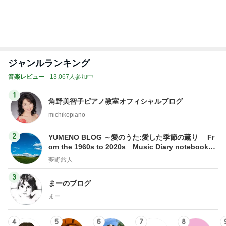
BEYOOOOO
島倉りか
ゆうこりん
石 安伊
蒼井心音
NDS
限定品を選ぶ手土産への違和感
Amebaトピックス
1日前
同じ夢
四コマ戦士 パパ戦記
10日前
自分だけのボトルアクアリウム作り