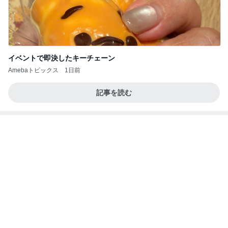
ミスドで周りの興奮につられ購入
Amebaトピックス
1日前
【Hey! Say! JUMP ONE NIGHT VOYAGE】2026.
7/27
公式投稿まとめちゃいました。～HSJ＆UT&K.O.
11日前
～
買うか迷い我慢した人気のバッグ
Amebaトピックス
1日前