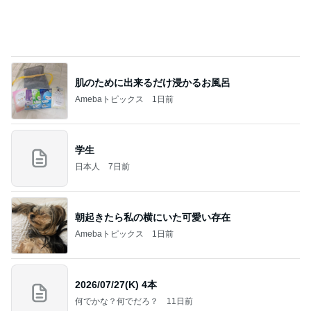
NISA①(;'∀')
パラスジュエリー（白美女神宝珠）の夢の記録
14日前
（続編）
男性陣が戻るまでの私の勉強時間
Amebaトピックス
16時間前