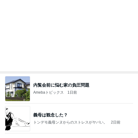
Amebaトピックス
1日前
(長期保存カレーライスセット)
たかたんのコストコ通への道
7日前
日本のカフェで感激したパフェ
Amebaトピックス
1日前
お願い
モンスターアクアリウム＆レプタイルズ 買取販売
7日前
情報
美奈代 メンテに来た愛犬姉妹
Amebaトピックス
1日前