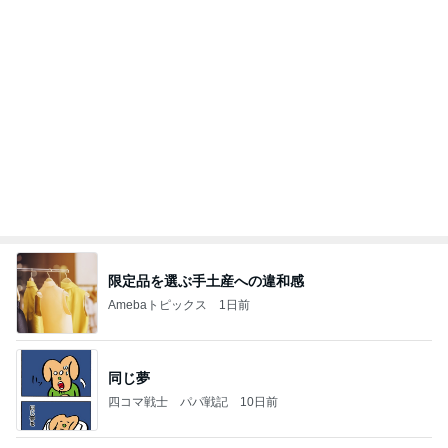
Amebaトピックス
1日前
学生
日本人
7日前
朝起きたら私の横にいた可愛い存在
Amebaトピックス
1日前
2026/07/27(K) 4本
何でかな？何でだろ？
11日前
映画の前にワクワクする腹ごしらえ
Amebaトピックス
1日前