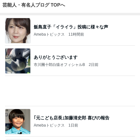
きどき○○ちゃ
もっと見る
ん達(*^▽^)/★
*☆♪
トップブロガーランキング
料理
子育て
1
1
栄養士ママそっち～の
kosodatefulな毎
簡単美味しいサイクル
オギャ子の暴走～
献立
そっち～
オギャ子
2
2
日曜日は９時まで
ゆうき酒場
い。
ゆうき
あべかわ
3
3
四十路シンパパの
毎日笑顔で過ごしたい
日記
モモ母さん
はやパパ
もっと見る