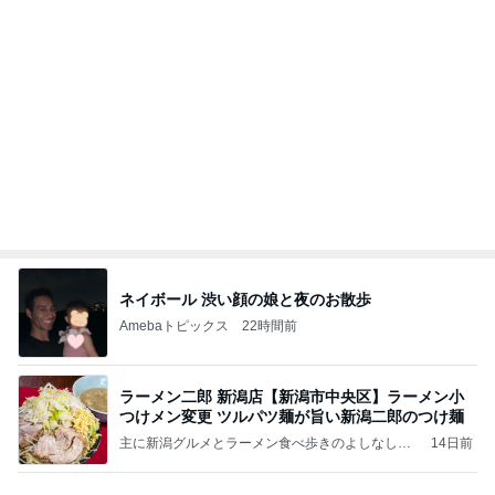
良心的な事業所ほど経営は苦しく、障害ある子の居
場所「放課後デイサービス」で深刻化する理念と現
実の
立石美津子オフィシャルブログ「テキトー母さんの
1日前
すすめ」Powered by Ameba
お客さんからの美味しいいただき物
Amebaトピックス
1日前
涅槃寂静をゴールに設定することがなぜ大事なの
か、シンボルを受容可能なメッセージとして投げる
ことが
気功師から見たバレエとヒーリングのコツ～「まと
4日前
いのば」ブログ
約千円のアイスが一番人気の会場
Amebaトピックス
1日前