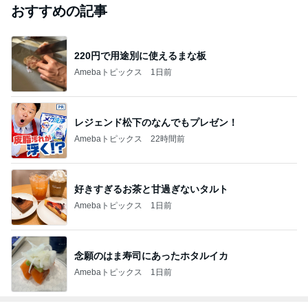
ジャンルランキング
音楽レビュー
13,067人参加中
1
角野美智子ピアノ教室オフィシャルブログ
michikopiano
2
YUMENO BLOG ～愛のうた:愛した季節の薫り Fr
om the 1960s to 2020s Music Diary notebook～
夢野旅人
夢野旅人
3
まーのブログ
まー
4
5
6
7
8
あさひのへっ
DOCONOの
クラシックな
月刊歌の手帖
【洋楽和訳】
ちゃら日記 氷
オーディオ礼
まいにち
編集部ブログ
Miyu’s
川きよし＋KII
賛
NA．そしてと