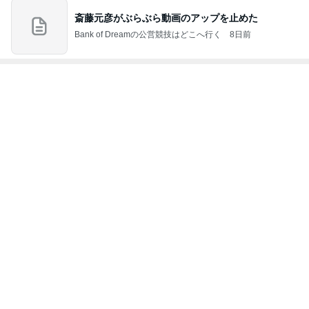
オフィシャルブロガーランキング
総合ランキング
すべて見る
1
2
3
市川團十郎白
小林麻央
だいたひかる
桃
クロ
猿
急上昇ランキング
すべて見る
1
2
3
4
5
デーモン閣下
片岡愛之助
林下清志(ビッ
沢田聖子
金沢克彦
グダディ)
新登場ランキング
すべて見る
1
2
3
4
5