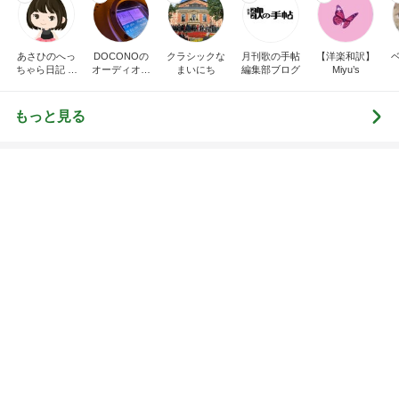
Amebaトピックス
1日前
７人待ち
沢田聖子オフィシャルブログ「In My Heartな旅日
2日前
記」by Ameba
割引のおすしと刺身の盛り合わせ
Amebaトピックス
1日前
広島原爆の日 市長の言葉に動揺する総理
ブルーサファイア
1日前
人を変えられると思い失敗した結婚
Amebaトピックス
1日前