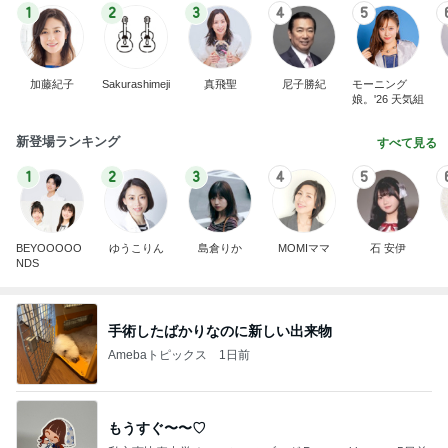
1
2
3
4
5
加藤紀子
Sakurashimeji
真飛聖
尼子勝紀
モーニング
娘。'26 天気組
新登場ランキング
すべて見る
1
2
3
4
5
BEYOOOOO
ゆうこりん
島倉りか
MOMIママ
石 安伊
NDS
手術したばかりなのに新しい出来物
Amebaトピックス
1日前
もうすぐ〜〜♡