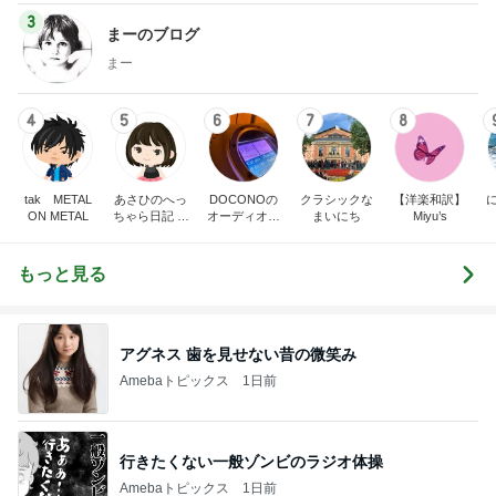
3
まーのブログ
まー
4
5
6
7
8
tak METAL
あさひのへっ
DOCONOの
クラシックな
【洋楽和訳】
ON METAL
ちゃら日記 氷
オーディオ礼
まいにち
Miyu’s
川きよし＋KII
賛
NA．そしてと
きどき○○ちゃ
もっと見る
ん達(*^▽^)/★
*☆♪
アグネス 歯を見せない昔の微笑み
Amebaトピックス
1日前
行きたくない一般ゾンビのラジオ体操
Amebaトピックス
1日前