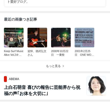
ト愛好ブログ。
最近の画像つき記事
Keep Surf Music
追悼、徳武弘文
2000年10月22
2001年2月25
Alive Vol.2＠横
さん
日 一乗祭
日 ONE WON
浜戸部BlueJay
DERFUL NIGH
T Vol.3
もっと見る
ABEMA
上白石萌音 喜びの報告に芸能界から祝
福の声｢お体を大切に｣