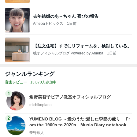
去年結婚のあ～ちゃん 喜びの報告
Amebaトピックス
1日前
【注文住宅】すでにリフォームを、検討している。
桃オフィシャルブログ Powered by Ameba
1日前
ジャンルランキング
音楽レビュー
13,070人参加中
1
角野美智子ピアノ教室オフィシャルブログ
michikopiano
2
YUMENO BLOG ～愛のうた:愛した季節の薫り Fr
om the 1960s to 2020s Music Diary notebook～
夢野旅人
夢野旅人