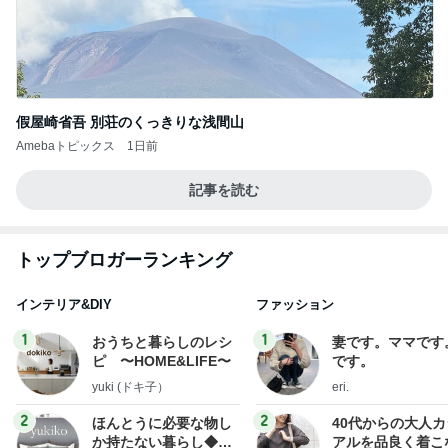
假屋崎省吾 別荘のくっきりな浅間山
Amebaトピックス
1日前
記事を読む
トップブロガーランキング
インテリア&DIY
ファッション
1
1
おうちと暮らしのレシ
妻です。ママです
ピ 〜HOME&LIFE〜
です。
yuki (ドキ子）
eri.
2
2
ほんとうに必要な物し
40代からの大人
か持たない暮らし◆Ke
アルを品良く着こ