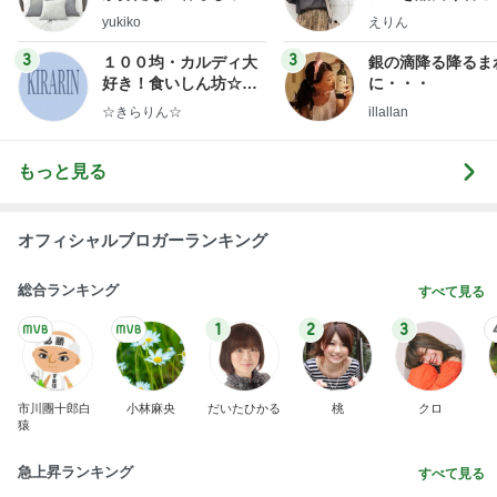
ep Life Simple◆〜イ
ファッションブロ
yukiko
えりん
ンテリアのきろく〜
3
3
１００均・カルディ大
銀の滴降る降るま
好き！食いしん坊☆き
に・・・
らりん☆のブログ
☆きらりん☆
illallan
もっと見る
オフィシャルブロガーランキング
総合ランキング
すべて見る
1
2
3
市川團十郎白
小林麻央
だいたひかる
桃
クロ
猿
急上昇ランキング
すべて見る