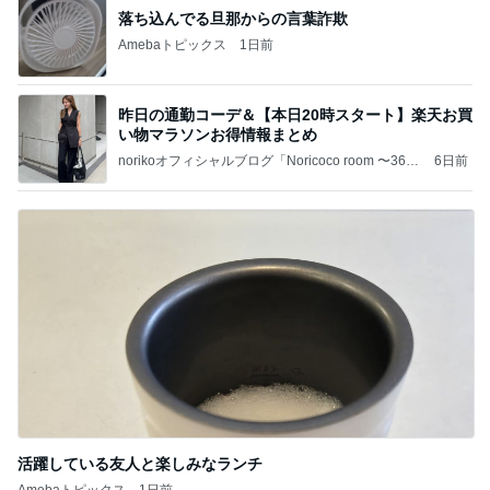
落ち込んでる旦那からの言葉詐欺
Amebaトピックス
1日前
昨日の通勤コーデ＆【本日20時スタート】楽天お買
い物マラソンお得情報まとめ
norikoオフィシャルブログ「Noricoco room 〜365
6日前
日コーディネート日記〜」Powered by Ameba
活躍している友人と楽しみなランチ
Amebaトピックス
1日前