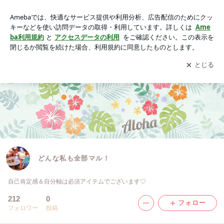
どんな私も全部マル！
アプリをダウンロードして
ブログの更新通知
を受け取りまし
開く
ょう。
どんな私も全部マル！
自己肯定感＆自分軸は必須アイテムでございます♡
212
0
フォロー
フォロワー
投稿