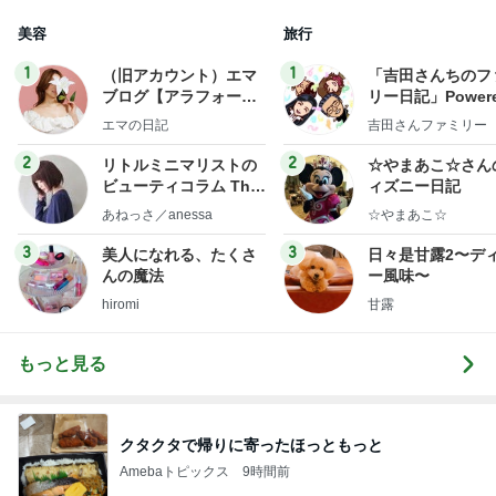
美容
旅行
1
1
（旧アカウント）エマ
「吉田さんちのフ
ブログ【アラフォー会
リー日記」Powere
社売却セカンドライ
y Ameba 吉田さ
エマの日記
吉田さんファミリー
フ】
ミリーオフィシャ
ログ
2
2
リトルミニマリストの
☆やまあこ☆さん
ビューティコラム The
ィズニー日記
little minimalist's bea
あねっさ／anessa
☆やまあこ☆
uty colum
3
3
美人になれる、たくさ
日々是甘露2〜デ
んの魔法
ー風味〜
hiromi
甘露
もっと見る
クタクタで帰りに寄ったほっともっと
Amebaトピックス
9時間前