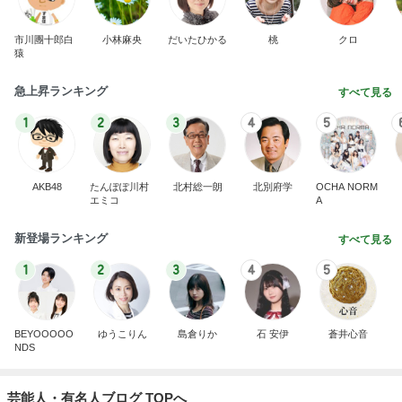
市川團十郎白
小林麻央
だいたひかる
桃
クロ
猿
急上昇ランキング
すべて見る
1
2
3
4
5
AKB48
たんぽぽ川村
北村総一朗
北別府学
OCHA NORM
エミコ
A
新登場ランキング
すべて見る
1
2
3
4
5
BEYOOOOO
ゆうこりん
島倉りか
石 安伊
蒼井心音
NDS
芸能人・有名人ブログ TOPへ