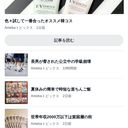
色々試して一番合ったオススメ韓コス
Amebaトピックス
1日前
記事を読む
長男が脅された公立中の学級崩壊
Amebaトピックス
10時間前
夏休みの簡単で時短な楽ちんご飯
Amebaトピックス
2日前
世帯年収2000万以下は貧困層の街
Amebaトピックス
2日前