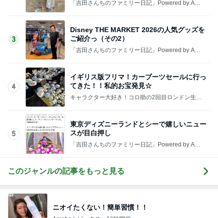
「吉田さんちのファミリー日記」Powered by Ame
ba 吉田さんファミリーオフィシャルブログ
Disney THE MARKET 2026の人気グッズを
ご紹介っ（その2）
3
「吉田さんちのファミリー日記」Powered by Ame
ba 吉田さんファミリーオフィシャルブログ
イギリス版フリマ！カーブーツセールに行っ
てきた！！私的お宝発見☆
4
キャラクター大好き！コロ助の2回目ロンドン生活
にっき★
東京ディズニーランドとシーで嬉しいニュー
スが目白押し
5
「吉田さんちのファミリー日記」Powered by Ame
ba 吉田さんファミリーオフィシャルブログ
このジャンルの記事をもっと見る
ニオイたくない！簡単習慣！！