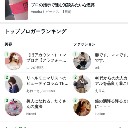
プロの指示で進む冗談みたいな悪路
Amebaトピックス
1日前
トップブロガーランキング
美容
ファッション
1
1
（旧アカウント）エマ
妻です。ママです
ブログ【アラフォー会
です。
社売却セカンドライ
エマの日記
eri.
フ】
2
2
リトルミニマリストの
40代からの大人
ビューティコラム The
アルを品良く着こ
little minimalist's bea
ファッションブロ
あねっさ／anessa
えりん
uty colum
3
3
美人になれる、たくさ
銀の滴降る降るま
んの魔法
に・・・
hiromi
illallan