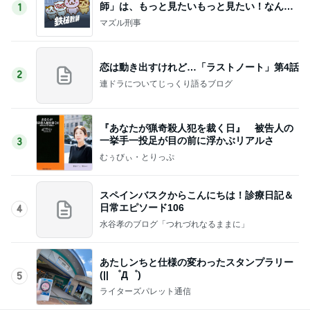
師」は、もっと見たいもっと見たい！なんで1
1
0話完？
マズル刑事
恋は動き出すけれど…「ラストノート」第4話
2
連ドラについてじっくり語るブログ
『あなたが猟奇殺人犯を裁く日』 被告人の
一挙手一投足が目の前に浮かぶリアルさ
3
むぅびぃ・とりっぷ
スペインバスクからこんにちは！診療日記＆
日常エピソード106
4
水谷孝のブログ「つれづれなるままに」
あたしンちと仕様の変わったスタンプラリー
(|| ゜Д゜)
5
ライターズパレット通信