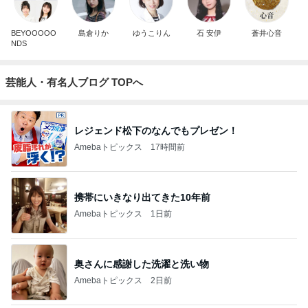
BEYOOOOO
島倉りか
ゆうこりん
石 安伊
蒼井心音
NDS
芸能人・有名人ブログ TOPへ
レジェンド松下のなんでもプレゼン！
Amebaトピックス
17時間前
携帯にいきなり出てきた10年前
Amebaトピックス
1日前
奥さんに感謝した洗濯と洗い物
Amebaトピックス
2日前