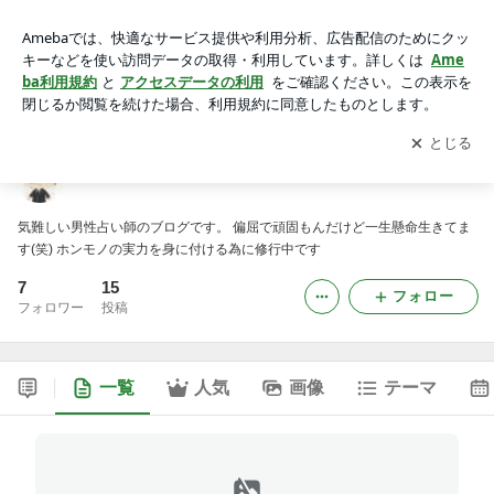
水希隆星のブログ
アプリをダウンロードして
ブログの更新通知
を受け取りまし
開く
ょう。
水希隆星のブログ
気難しい男性占い師のブログです。 偏屈で頑固もんだけど一生懸命生きてま
す(笑) ホンモノの実力を身に付ける為に修行中です
7
15
フォロー
フォロワー
投稿
一覧
人気
画像
テーマ