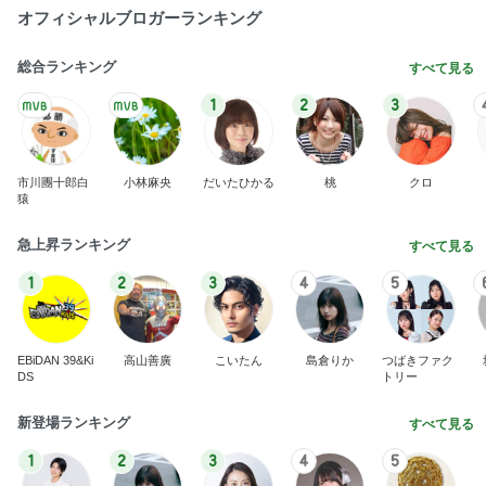
オフィシャルブロガーランキング
総合ランキング
すべて見る
1
2
3
市川團十郎白
小林麻央
だいたひかる
桃
クロ
猿
急上昇ランキング
すべて見る
1
2
3
4
5
EBiDAN 39&Ki
高山善廣
こいたん
島倉りか
つばきファク
DS
トリー
新登場ランキング
すべて見る
1
2
3
4
5