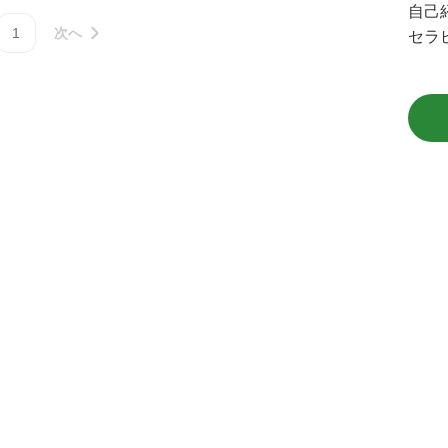
自己
1
次へ
セラピ