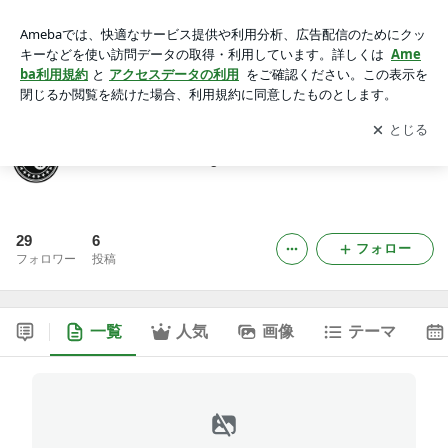
森多聞 Official Blog
アプリをダウンロードして
ブログの更新通知
を受け取りまし
開く
ょう。
森多聞 Official Blog
29
6
フォロー
フォロワー
投稿
一覧
人気
画像
テーマ