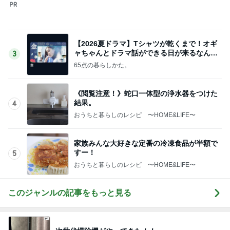
次世代掃除機がやってきた！！
Amebaトピックス
5秒前
気分で使い分ける4本のお気に入り
Amebaトピックス
1日前
旅のグッズをとりあえず2枚購入
Amebaトピックス
1日前
危険水域に達したアラフォーの体重
Amebaトピックス
2日前