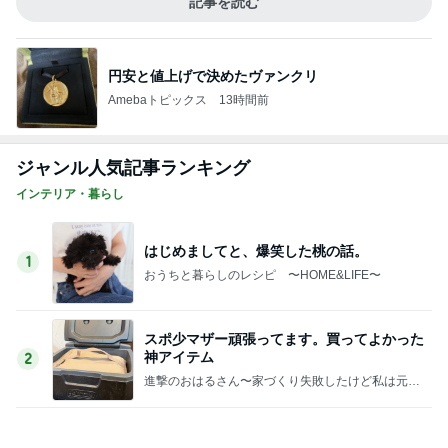
スポ少マザー頑張ってます。買ってよかった
神アイテム
2
進撃のおはるさん〜家づくり失敗したけど私は元気
です〜
【2026夏ドラマ】Tシャツが乾くまで！オギ
ャちゃんとドラマ話ができる日が来るなん
3
て！
65点の暮らしかた。
《閲覧注意！》蛇口一体型の浄水器をつけた
結果。
4
おうちと暮らしのレシピ 〜HOME&LIFE〜
家族みんな大好きな定番の冷凍食品が半額で
すー！
5
おうちと暮らしのレシピ 〜HOME&LIFE〜
このジャンルの記事をもっと見る