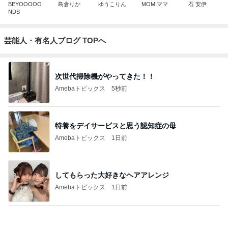
BEYOOOOO
島倉りか
ゆうこりん
MOMIママ
石 安伊
NDS
芸能人・有名人ブログ TOPへ
次世代掃除機がやってきた！！
Amebaトピックス
5秒前
特養をデイサービスと思う認知症の母
Amebaトピックス
1日前
してもらった大好きなヘアアレンジ
Amebaトピックス
1日前
好奇心を満たしに行く初の国