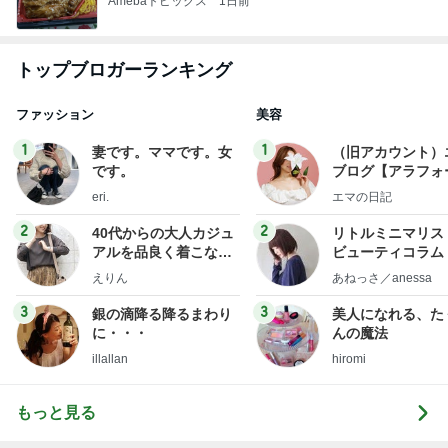
Amebaトピックス
1日前
トップブロガーランキング
ファッション
美容
1
1
妻です。ママです。女
（旧アカウント）
です。
ブログ【アラフォ
社売却セカンドラ
eri.
エマの日記
フ】
2
2
40代からの大人カジュ
リトルミニマリス
アルを品良く着こなす
ビューティコラム 
ファッションブログ
little minimalist'
えりん
あねっさ／anessa
uty colum
3
3
銀の滴降る降るまわり
美人になれる、た
に・・・
んの魔法
illallan
hiromi
もっと見る