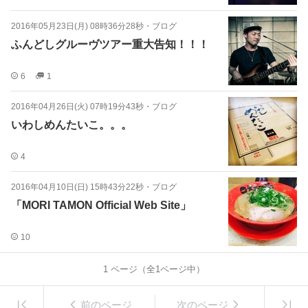
2016年05月23日(月) 08時36分28秒
・
ブログ
ふんどしグルーヴツアー重大告知！！！
6
1
2016年04月26日(火) 07時19分43秒
・
ブログ
いわしめんたいこ。。。
4
2016年04月10日(日) 15時43分22秒
・
ブログ
「MORI TAMON Official Web Site」
10
1
ページ（全
1
ページ中）
前のページ
次のページ