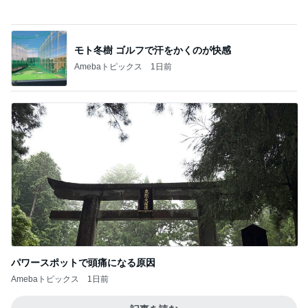
パワースポットで頭痛になる原因
Amebaトピックス
1日前
記事を読む
円安と値上げで決めたヴァンクリ
Amebaトピックス
13時間前
ジャンル人気記事ランキング
インテリア・暮らし
はじめましてと、爆笑した桃の話。
1
おうちと暮らしのレシピ 〜HOME&LIFE〜