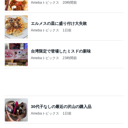
誰も近寄らないことが大事な朝ごはん
Amebaトピックス
13時間前
記事を読む
このままどこにも行かず過ごす夏
Amebaトピックス
12時間前
次世代掃除機がやってきた！！
Amebaトピックス
5秒前
1ヶ月早く入る会社の産休制度
Amebaトピックス
1日前
探し当てた一番美味しいたくあん