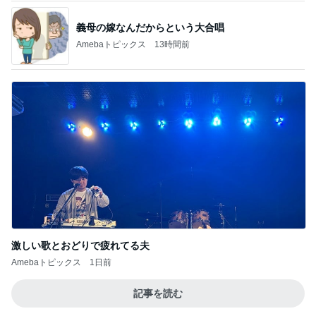
ブロッコリー欲しさにやっつけなお手
Amebaトピックス
1日前
アグネス 孫と温水プール遊び
Amebaトピックス
1日前
鬼門の日に無かった強い倦怠感
Amebaトピックス
1日前
韓国コスメブランドの期間限定コラボ
Amebaトピックス
1日前