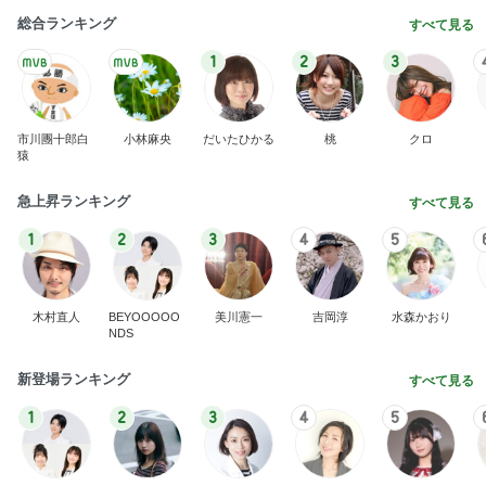
総合ランキング
すべて見る
1
2
3
市川團十郎白
小林麻央
だいたひかる
桃
クロ
猿
急上昇ランキング
すべて見る
1
2
3
4
5
木村直人
BEYOOOOO
美川憲一
吉岡淳
水森かおり
NDS
新登場ランキング
すべて見る
1
2
3
4
5