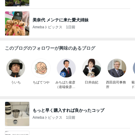
美奈代 メンテに来た愛犬姉妹
Amebaトピックス
1日前
このブログのフォロワーが興味のあるブログ
ういち
ちばてつや
みちばた俊彦
臼井由妃
西田昌司事務
菊
（道端俊彦）
所
ド
メッチャ絶
好調！
もっと早く購入すれば良かったコップ
Amebaトピックス
1日前