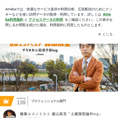
建築エコノミスト 森山高至「土建国防論Blog」Powered by A
meba
アプリをダウンロードして
ブログの更新通知
を受け取りまし
開く
ょう。
ranking
プロフェッショナル部門
139
建築エコノミスト 森山高至「土建国防論Blog」