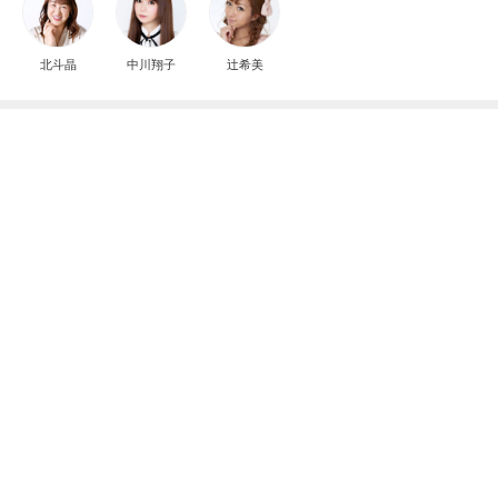
北斗晶
中川翔子
辻希美