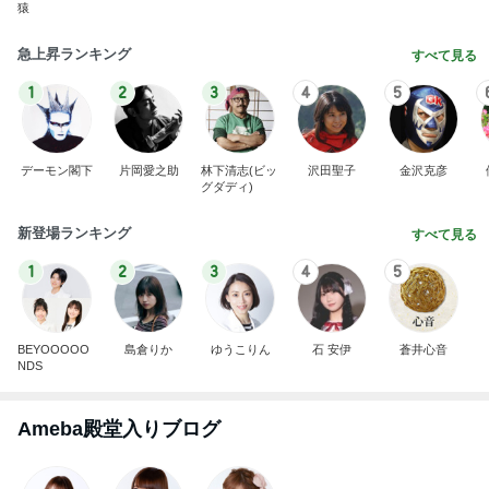
猿
急上昇ランキング
すべて見る
1
2
3
4
5
デーモン閣下
片岡愛之助
林下清志(ビッ
沢田聖子
金沢克彦
グダディ)
新登場ランキング
すべて見る
1
2
3
4
5
BEYOOOOO
島倉りか
ゆうこりん
石 安伊
蒼井心音
NDS
Ameba殿堂入りブログ