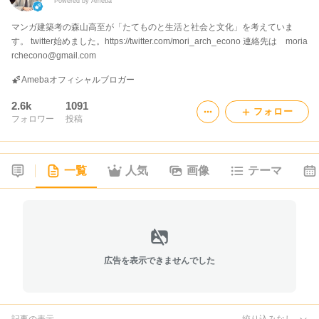
Powered by Ameba
マンガ建築考の森山高至が「たてものと生活と社会と文化」を考えていま
す。 twitter始めました。https://twitter.com/mori_arch_econo 連絡先は moria
rchecono@gmail.com
Amebaオフィシャルブロガー
2.6k
1091
フォロー
フォロワー
投稿
一覧
人気
画像
テーマ
広告を表示できませんでした
記事の表示
絞り込みなし