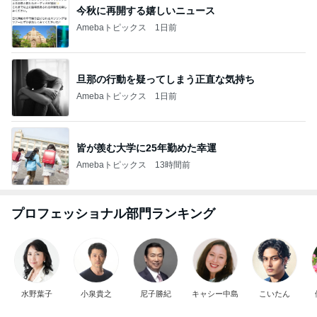
今秋に再開する嬉しいニュース
Amebaトピックス
1日前
旦那の行動を疑ってしまう正直な気持ち
Amebaトピックス
1日前
皆が羨む大学に25年勤めた幸運
Amebaトピックス
13時間前
プロフェッショナル部門ランキング
水野葉子
小泉貴之
尼子勝紀
キャシー中島
こいたん