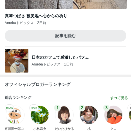
真琴つばさ 被災地へ心からの祈り
Amebaトピックス
2日前
記事を読む
日本のカフェで感激したパフェ
Amebaトピックス
1日前
オフィシャルブロガーランキング
総合ランキング
すべて見る
1
2
3
市川團十郎白
小林麻央
だいたひかる
桃
クロ