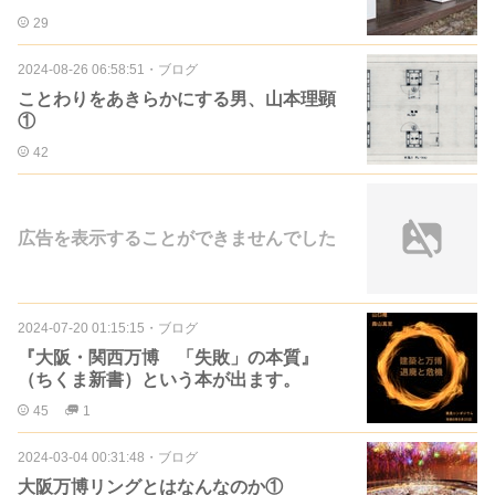
29
2024-08-26 06:58:51
・
ブログ
ことわりをあきらかにする男、山本理顕
①
42
広告を表示することができませんでした
2024-07-20 01:15:15
・
ブログ
『大阪・関西万博 「失敗」の本質』
（ちくま新書）という本が出ます。
45
1
2024-03-04 00:31:48
・
ブログ
大阪万博リングとはなんなのか①