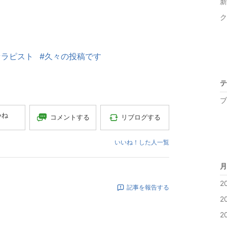
新
セラピスト
#久々の投稿です
テ
ブ
いね
コメントする
リブログする
いいね！した人一覧
月
2
記事を報告する
2
2