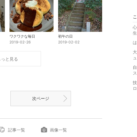
こ
心
生
ワクワクな毎日
初午の日
2019-02-26
2019-02-02
は
大
ュ
もっと見る
自
ス
技
ロ
次ページ
記事一覧
画像一覧