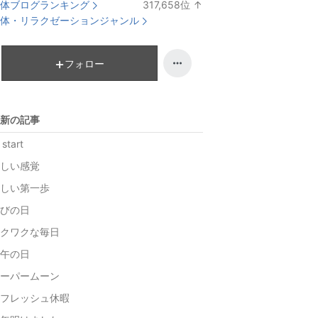
体ブログランキング
317,658
位
↑
ラ
体・リラクゼーションジャンル
ン
キ
ン
フォロー
グ
上
昇
新の記事
 start
しい感覚
しい第一歩
びの日
クワクな毎日
午の日
ーパームーン
フレッシュ休暇