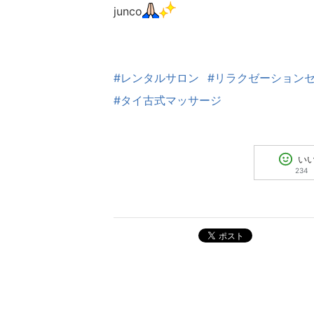
junco
#レンタルサロン
#リラクゼーション
#タイ古式マッサージ
い
234
ポスト