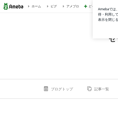
どっちが本当のマザ
ホーム
ピグ
アメブロ
セラピストjuncoの日常☆moon-rainbow
セ
ブログトップ
記事一覧