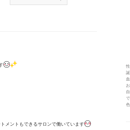
す
性
誕
血
お
自
で
色
ートメントもできるサロンで働いています