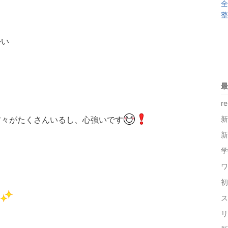
全
整
かい
最
re
方々がたくさんいるし、心強いです
新
新
学
ワ
初
ス
リ