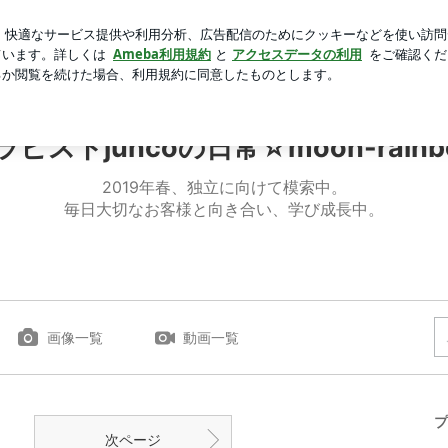
コンか言った妻
芸能人ブログ
人気ブログ
新規登録
ラピストjuncoの日常☆moon-rainb
2019年春、独立に向けて模索中。
毎日大切なお客様と向き合い、学び成長中。
画像一覧
動画一覧
プ
次ページ