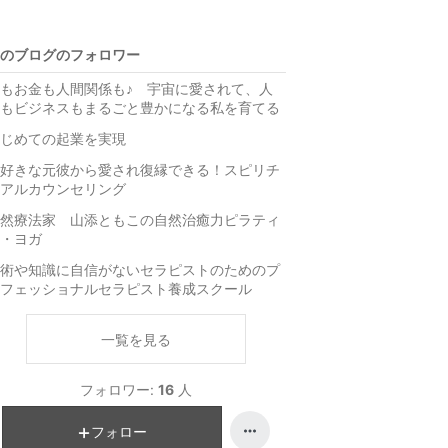
のブログのフォロワー
もお金も人間関係も♪ 宇宙に愛されて、人
もビジネスもまるごと豊かになる私を育てる
じめての起業を実現
好きな元彼から愛され復縁できる！スピリチ
アルカウンセリング
然療法家 山添ともこの自然治癒力ピラティ
・ヨガ
術や知識に自信がないセラピストのためのプ
フェッショナルセラピスト養成スクール
一覧を見る
フォロワー:
16
人
フォロー