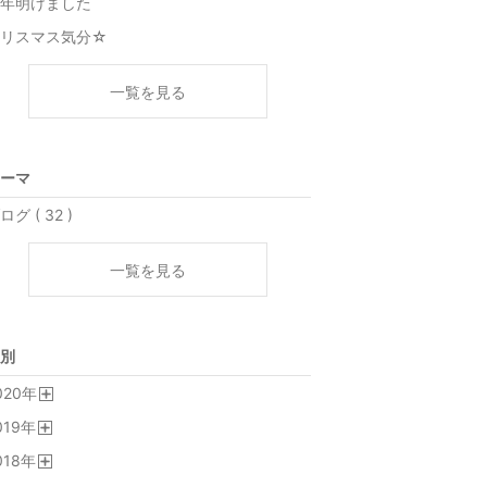
年明けました
クリスマス気分☆
一覧を見る
ーマ
ログ ( 32 )
一覧を見る
別
020
年
開
019
年
く
開
018
年
く
開