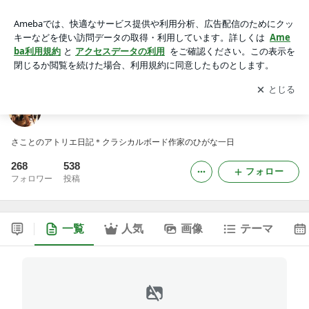
沙琴のアトリエ日記 -5ページ目
アプリをダウンロードして
ブログの更新通知
を受け取りまし
開く
ょう。
沙琴のアトリエ日記
さことのアトリエ日記＊クラシカルボード作家のひがな一日
268
538
フォロー
フォロワー
投稿
一覧
人気
画像
テーマ