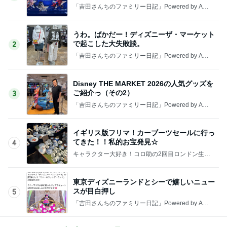
「吉田さんちのファミリー日記」Powered by Ame
ba 吉田さんファミリーオフィシャルブログ
うわ。ばかだー！ディズニーザ・マーケット
で起こした大失敗談。
2
「吉田さんちのファミリー日記」Powered by Ame
ba 吉田さんファミリーオフィシャルブログ
Disney THE MARKET 2026の人気グッズを
ご紹介っ（その2）
3
「吉田さんちのファミリー日記」Powered by Ame
ba 吉田さんファミリーオフィシャルブログ
イギリス版フリマ！カーブーツセールに行っ
てきた！！私的お宝発見☆
4
キャラクター大好き！コロ助の2回目ロンドン生活
にっき★
東京ディズニーランドとシーで嬉しいニュー
スが目白押し
5
「吉田さんちのファミリー日記」Powered by Ame
ba 吉田さんファミリーオフィシャルブログ