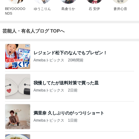
BEYOOOOO
ゆうこりん
島倉りか
石 安伊
蒼井心音
NDS
芸能人・有名人ブログ TOPへ
レジェンド松下のなんでもプレゼン！
Amebaトピックス
20時間前
我慢してたが送料対策で買った皿
Amebaトピックス
2日前
満里奈 久しぶりのがっつりショート
Amebaトピックス
1日前