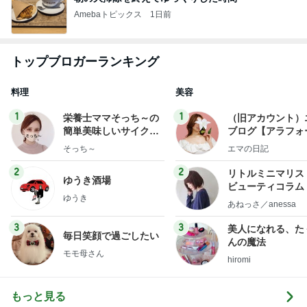
Amebaトピックス
1日前
トップブロガーランキング
料理
美容
1
1
栄養士ママそっち～の
（旧アカウント）
簡単美味しいサイクル
ブログ【アラフォ
献立
社売却セカンドラ
そっち～
エマの日記
フ】
2
2
リトルミニマリス
ゆうき酒場
ビューティコラム 
ゆうき
little minimalist'
あねっさ／anessa
uty colum
3
3
美人になれる、た
毎日笑顔で過ごしたい
んの魔法
モモ母さん
hiromi
もっと見る