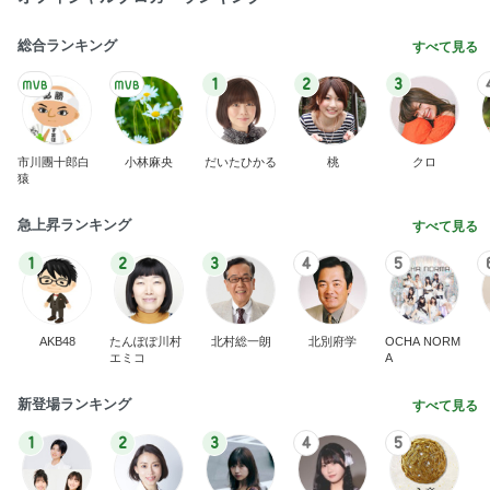
総合ランキング
すべて見る
1
2
3
市川團十郎白
小林麻央
だいたひかる
桃
クロ
猿
急上昇ランキング
すべて見る
1
2
3
4
5
AKB48
たんぽぽ川村
北村総一朗
北別府学
OCHA NORM
エミコ
A
新登場ランキング
すべて見る
1
2
3
4
5