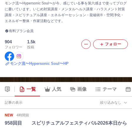
モンク流〜Hypersonic Soul〜が今、感じている事を第六感まで使ってブログ
に書いています。いじめ対策講座・メンタルヘルス講座・ハラスメント対策
講座・スピリチュアル講座・エネルギーセッション・龍秘術®︎・空間浄化・
エネルギー整体・作家活動などです。
有料プラン会員
904
1.5k
フォロー
フォロワー
投稿
モンク流〜Hypersonic Soul〜HP
一覧
人気
画像
テーマ
記事の表示
絞り込みなし
NEW
4時間前
958回目 スピリチュアルフェスティバル2026本日から