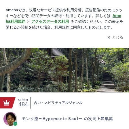
モンク流〜Hypersonic Soul〜 の次元上昇氣流
アプリをダウンロードして
ブログの更新通知
を受け取りまし
開く
ょう。
ranking
占い・スピリチュアルジャンル
484
モンク流〜Hypersonic Soul〜 の次元上昇氣流