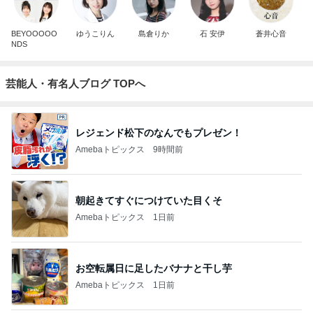
BEYOOOOO
ゆうこりん
島倉りか
石 安伊
蒼井心音
NDS
芸能人・有名人ブログ TOPへ
レジェンド松下のなんでもプレゼン！
Amebaトピックス
9時間前
朝起きてすぐにつけていた目くそ
Amebaトピックス
1日前
お空転属日に足したバナナと干し芋
Amebaトピックス
1日前