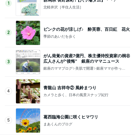
1
北軽井沢［半住人生活］
ピンクの花が涼しげ♪ 酔芙蓉、百日紅 花火
2
季節のあいだを歩く
がん発覚の資産7億円、株主優待投資家の桐谷
広人さんが“後悔” 銀座のママニュース
3
銀座のママブログ✨美肌で開運✨銀座ママが作った
化粧品✨銀座クラブ高嶋25歳で開店✨高嶋りえ子
お着物でエルメス バーキン コーデ
青龍山 吉祥寺② 風鈴まつり
4
カメラと歩く、日本の風景スナップ紀行
葛西臨海公園に咲くヒマワリ
5
まあくんのブログ