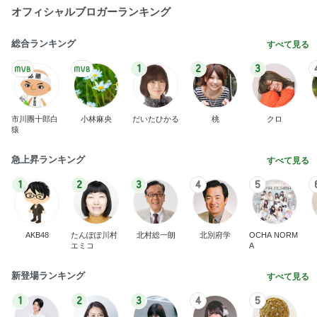
オフィシャルブロガーランキング
総合ランキング
すべて見る
1
2
3
市川團十郎白
小林麻央
だいたひかる
桃
クロ
猿
急上昇ランキング
すべて見る
1
2
3
4
5
AKB48
たんぽぽ川村
北村総一朗
北別府学
OCHA NORM
エミコ
A
新登場ランキング
すべて見る
1
2
3
4
5