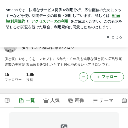
広島 尾道 美容院 ゴエン尾道美容室 オーナースタイリス
ト植田仁孝のブログ
アプリをダウンロードして
ブログの更新通知
を受け取りまし
開く
ょう。
広島 尾道 美容院 ゴエン尾道美容室 オーナース
タイリスト植田仁孝のブログ
肌と髪にやさしくをコンセプトに５年先１０年先も健康な肌と髪へ 広島県尾
道市の美容院 古民家を改築したとても居心地の良いヘアサロンです。
15
1.9k
フォロー
フォロワー
投稿
一覧
人気
画像
テーマ