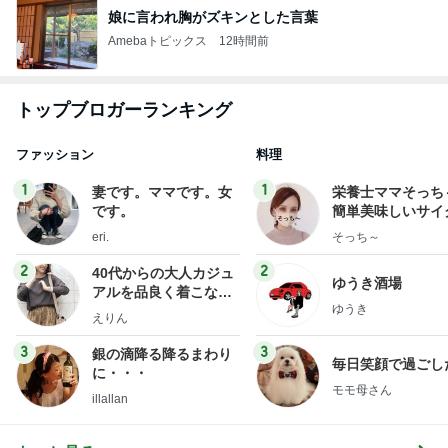
娘に言われ胸がズキンとした言葉
Amebaトピックス
12時間前
トップブロガーランキング
ファッション
料理
1
1
妻です。ママです。女
栄養士ママそっち
です。
簡単美味しいサイ
献立
eri.
そっち～
2
2
40代からの大人カジュ
ゆうき酒場
アルを品良く着こなす
ゆうき
ファッションブログ
えりん
3
3
銀の滴降る降るまわり
毎日笑顔で過ごし
に・・・
モモ母さん
illallan