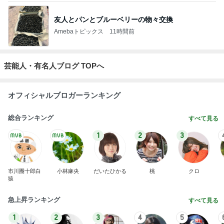
友人とパンとブルーベリーの物々交換
Amebaトピックス
11時間前
芸能人・有名人ブログ TOPへ
オフィシャルブロガーランキング
総合ランキング
すべて見る
1
2
3
市川團十郎白
小林麻央
だいたひかる
桃
クロ
猿
急上昇ランキング
すべて見る
1
2
3
4
5