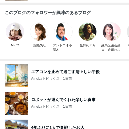
このブログのフォロワーが興味のあるブログ
MICO
西尾夕紀
アントニオ小
飯野めぐみ
練馬区議会議
猪木
員 倉田れい
か
エアコンを止めて過ごす清々しい午後
Amebaトピックス
1日前
ロボットが運んでくれた楽しい食事
Amebaトピックス
1日前
4年ぶりに1人で参戦したお店