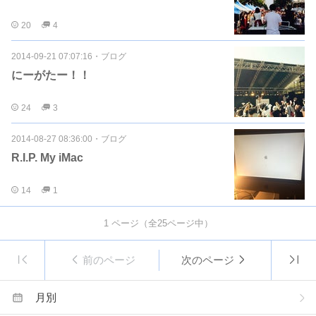
20
4
2014-09-21 07:07:16
・
ブログ
にーがたー！！
24
3
2014-08-27 08:36:00
・
ブログ
R.I.P. My iMac
14
1
1
ページ（全
25
ページ中）
前のページ
次のページ
月別