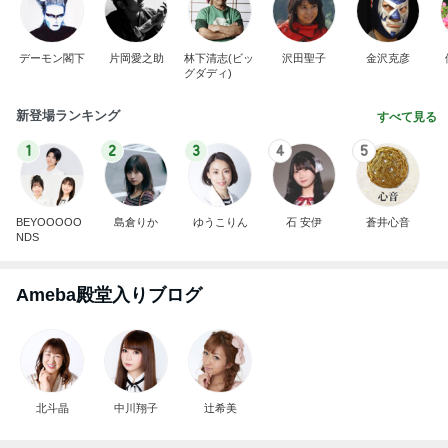
デーモン閣下
片岡愛之助
林下清志(ビッ
沢田聖子
金沢克彦
グダディ)
新登場ランキング
すべて見る
1
2
3
4
5
BEYOOOOO
島倉りか
ゆうこりん
石 安伊
蒼井心音
NDS
Ameba殿堂入りブログ
北斗晶
中川翔子
辻希美