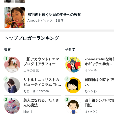
帰宅後も続く明日の本番への興奮
Amebaトピックス
1日前
トップブロガーランキング
美容
子育て
1
1
（旧アカウント）エマ
kosodatefulな毎
ブログ【アラフォー会
オギャ子の暴走～
社売却セカンドライ
エマの日記
オギャ子
フ】
2
2
リトルミニマリストの
日曜日は９時まで
ビューティコラム The
い。
little minimalist's bea
あねっさ／anessa
あべかわ
uty colum
3
3
美人になれる、たくさ
四十路シンパパの
んの魔法
日記
hiromi
はやパパ