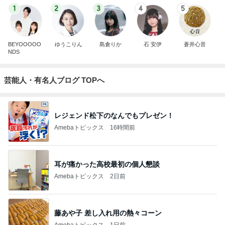
1
2
3
4
5
BEYOOOOO
ゆうこりん
島倉りか
石 安伊
蒼井心音
NDS
芸能人・有名人ブログ TOPへ
レジェンド松下のなんでもプレゼン！
Amebaトピックス
16時間前
耳が痛かった高校最初の個人懇談
Amebaトピックス
2日前
藤あや子 差し入れ用の熱々コーン
Amebaトピックス
1日前