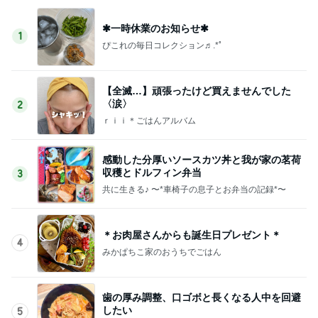
✱一時休業のお知らせ✱
1
ぴこれの毎日コレクション♬.*ﾟ
【全滅…】頑張ったけど買えませんでした
〈涙〉
2
ｒｉｉ＊ごはんアルバム
感動した分厚いソースカツ丼と我が家の茗荷
収穫とドルフィン弁当
3
共に生きる♪ 〜*車椅子の息子とお弁当の記録*〜
＊お肉屋さんからも誕生日プレゼント＊
4
みかぱちこ家のおうちでごはん
歯の厚み調整、口ゴボと長くなる人中を回避
したい
5