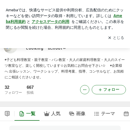
キッズクッキングスクール.ＫＨ ～Ａ small house cooking
school～
アプリをダウンロードして
ブログの更新通知
を受け取りまし
開く
ょう。
キッズクッキングスクール.ＫＨ ～Ａ small house
cooking school～
◉子ども料理教室・親子教室・パン教室・大人の家庭料理教室・大人のスイー
ツ教室など、楽しく開校しています☆お気軽にお問合せ下さい☆ ◉企業様
へ 出張レッスン、ワークショップ、料理考案、指導、コンサルなど、お気軽
にご相談くださいませ。
32
667
フォロー
フォロワー
投稿
一覧
人気
画像
テーマ