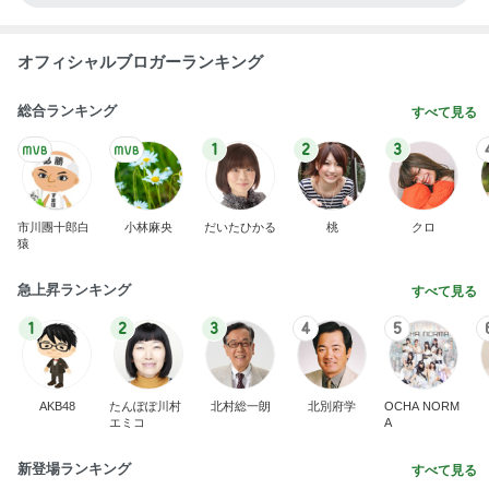
オフィシャルブロガーランキング
総合ランキング
すべて見る
1
2
3
市川團十郎白
小林麻央
だいたひかる
桃
クロ
猿
急上昇ランキング
すべて見る
1
2
3
4
5
AKB48
たんぽぽ川村
北村総一朗
北別府学
OCHA NORM
エミコ
A
新登場ランキング
すべて見る