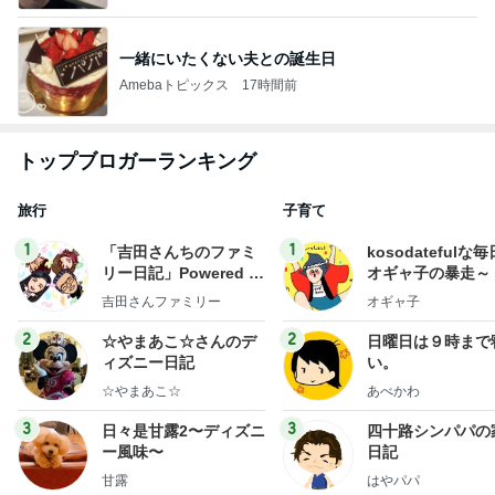
一緒にいたくない夫との誕生日
Amebaトピックス
17時間前
トップブロガーランキング
旅行
子育て
1
1
「吉田さんちのファミ
kosodatefulな毎
リー日記」Powered b
オギャ子の暴走～
y Ameba 吉田さんファ
吉田さんファミリー
オギャ子
ミリーオフィシャルブ
ログ
2
2
☆やまあこ☆さんのデ
日曜日は９時まで
ィズニー日記
い。
☆やまあこ☆
あべかわ
3
3
日々是甘露2〜ディズニ
四十路シンパパの
ー風味〜
日記
甘露
はやパパ