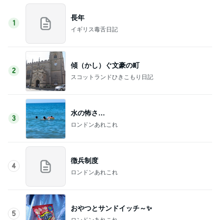
長年
1
イギリス毒舌日記
傾（かし）ぐ文豪の町
2
スコットランドひきこもり日記
水の怖さ…
3
ロンドンあれこれ
徴兵制度
4
ロンドンあれこれ
おやつとサンドイッチ～✨
5
ロンドンあれこれ