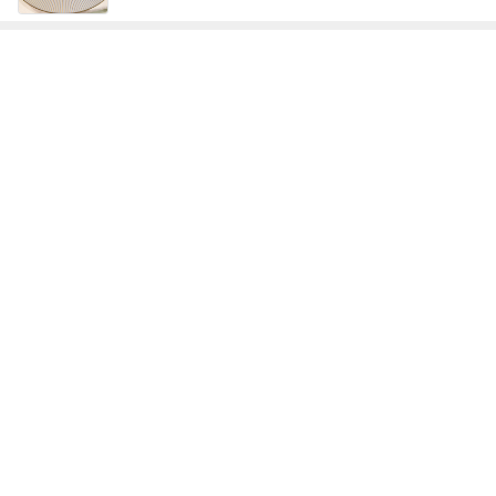
神がかってる掃除機
Amebaトピックス
4時間前
お金の無駄と考え夫抜きで映画
Amebaトピックス
1日前
ルミ子 サカ友と久し振りの再会
Amebaトピックス
1日前