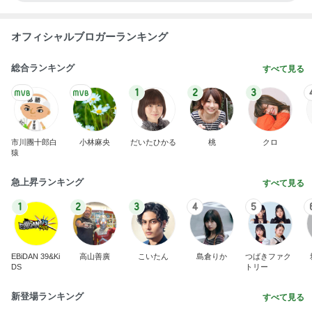
オフィシャルブロガーランキング
総合ランキング
すべて見る
1
2
3
市川團十郎白
小林麻央
だいたひかる
桃
クロ
猿
急上昇ランキング
すべて見る
1
2
3
4
5
EBiDAN 39&Ki
高山善廣
こいたん
島倉りか
つばきファク
DS
トリー
新登場ランキング
すべて見る