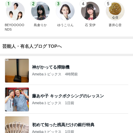
1
2
3
4
5
BEYOOOOO
島倉りか
ゆうこりん
石 安伊
蒼井心音
NDS
芸能人・有名人ブログ TOPへ
神がかってる掃除機
Amebaトピックス
4時間前
藤あや子 キックボクシングのレッスン
Amebaトピックス
1日前
初めて知った残高だけの銀行特典
Amebaトピックス
1日前