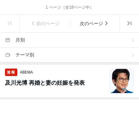
1
ページ（全
18
ページ中）
前のページ
次のページ
月別
テーマ別
速報
ABEMA
及川光博 再婚と妻の妊娠を発表