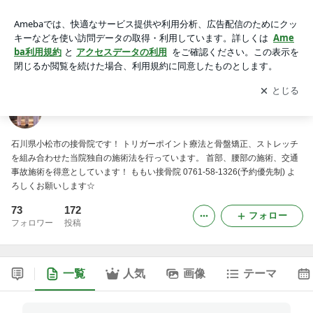
ももい接骨院のブログ
アプリをダウンロードして
ブログの更新通知
を受け取りまし
開く
ょう。
ももい接骨院のブログ
石川県小松市の接骨院です！ トリガーポイント療法と骨盤矯正、ストレッチ
を組み合わせた当院独自の施術法を行っています。 首部、腰部の施術、交通
事故施術を得意としています！ ももい接骨院 0761-58-1326(予約優先制) よ
ろしくお願いします☆
73
172
フォロー
フォロワー
投稿
一覧
人気
画像
テーマ