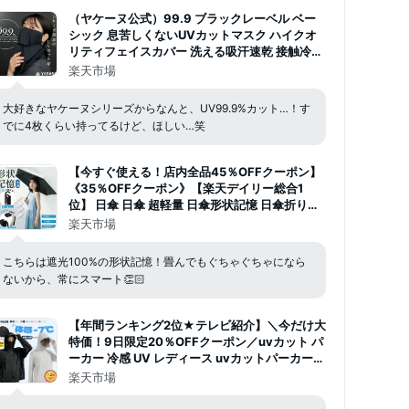
（ヤケーヌ公式）99.9 ブラックレーベル ベー
シック 息苦しくないUVカットマスク ハイクオ
リティフェイスカバー 洗える吸汗速乾 接触冷感
消臭 紫外線対策 日焼け予防 男性 女性 メンズ レ
楽天市場
ディース [M便 1/3]
大好きなヤケーヌシリーズからなんと、UV99.9%カット…！す
でに4枚くらい持ってるけど、ほしい…笑
【今すぐ使える！店内全品45％OFFクーポン】
《35％OFFクーポン》【楽天デイリー総合1
位】 日傘 日傘 超軽量 日傘形状記憶 日傘折りた
たみ 完全遮光 晴雨兼用 レディース UVカット
楽天市場
100% 軽量 ワンタッチ 自動開閉 遮熱 オフホワ
イト形状記憶なし〜安全設計記憶フレーム
こちらは遮光100%の形状記憶！畳んでもぐちゃぐちゃになら
ないから、常にスマート👏🏻
【年間ランキング2位★テレビ紹介】＼今だけ大
特価！9日限定20％OFFクーポン／uvカット パ
ーカー 冷感 UV レディース uvカットパーカー
長袖 ラッシュガード 体感 -7℃ メンズ UVパー
楽天市場
カー 遮光 メッシュ 涼しい トップス 大きいサイ
ズ 日焼け防止 日よけ サンバイザー 即納