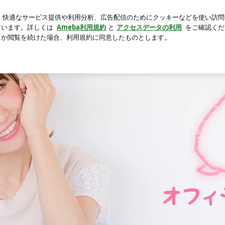
した手作り夕食
芸能人ブログ
人気ブログ
新規登録
ロ
 by Ameba