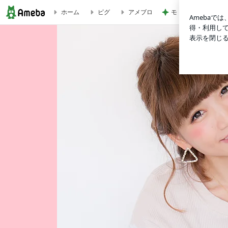
モト冬樹 自画自賛
ホーム
ピグ
アメブロ
家でいい運動。大人用もほしい | 桃オフィシャルブログ Powered