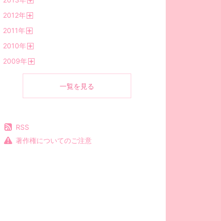
く
開
2012
年
く
開
2011
年
く
開
2010
年
く
開
2009
年
く
開
く
一覧を見る
RSS
著作権についてのご注意