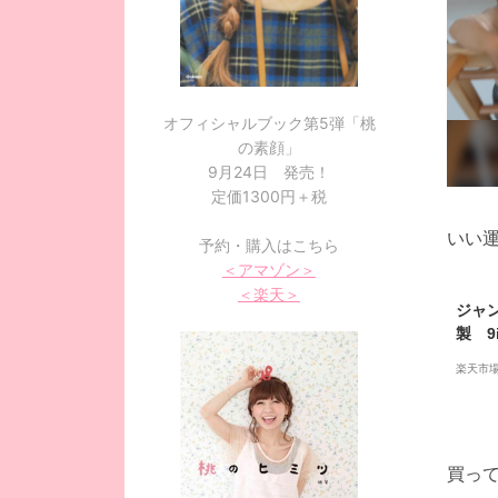
オフィシャルブック第5弾「桃
の素顔」
9月24日 発売！
定価1300円＋税
いい
予約・購入はこちら
＜アマゾン＞
＜楽天＞
ジャ
製 9
み 
楽天市
内遊
供 
ト 
買っ