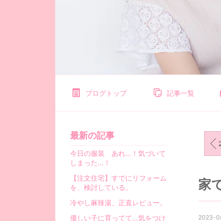
ブログトップ
記事一覧
最新の記事
今日の服装 あれ…！気づいて
しまった…！
【注文住宅】すでにリフォーム
家
を、検討している。
冷やし麻辣湯、正直レビュー。
優しい子に育ってて…気をつけ
2023-0