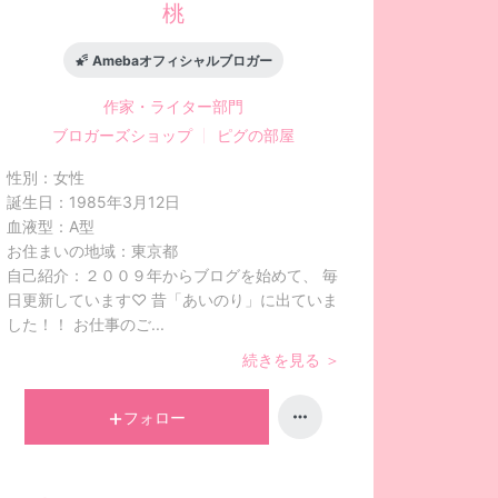
桃
Amebaオフィシャルブロガー
作家・ライター
部門
ブロガーズショップ
ピグの部屋
性別：
女性
誕生日：
1985年3月12日
血液型：
A型
お住まいの地域：
東京都
自己紹介：
２００９年からブログを始めて、 毎
日更新しています♡ 昔「あいのり」に出ていま
した！！ お仕事のご...
続きを見る ＞
フォロー