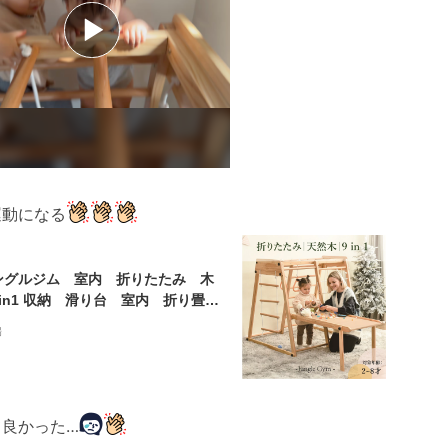
運動になる
ングルジム 室内 折りたたみ 木
in1 収納 滑り台 室内 折り畳
大型遊具 天然木 室内ジム 遊具 室
場
具 すべり台 屋内 家庭用 子
キッズ 男の子 女の子 プレゼン
おもちゃ
て良かった…