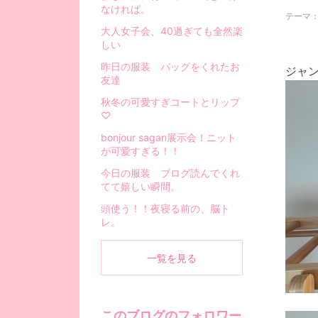
なければ。
テーマ
大人女子会、40過ぎても全然楽
しい
昨日の服装 バッグをくれたお
ジャ
友達
秋冬の可愛すぎコートとリップ
♡
bonjour sagan展示会！ニット
が可愛すぎる！！
今日の服装 ブログ読んでくれ
てて嬉しい瞬間。
頭使う！！夜寝る前の、脳ト
レ。
一覧を見る
このブログのフォロワー