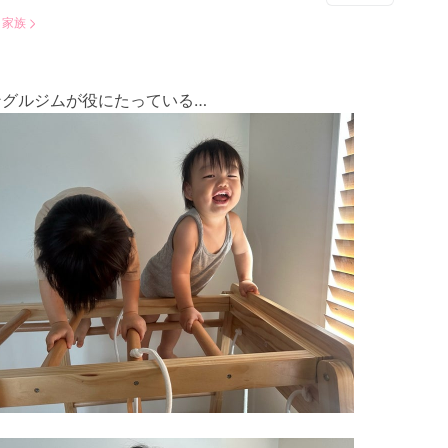
：
家族
ングルジムが役にたっている…