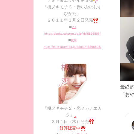
フォト＆エッセイ第３弾
「桃ノキモチ３・赤い糸のむす
びかた」
２０１１年２月２日発売
■
PC
http://books.rakuten.co.jp/rb/6896505/
■
携帯
http://m.rakuten.co.jp/book/n/6896505/
最終
「お
「桃ノキモチ２・恋ノカナエカ
タ」
３月４日（木）発売
好評販売中