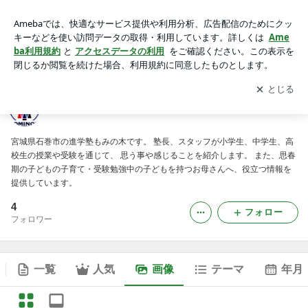
進学塾もみの木のブログの画像
アプリをダウンロードして
ブログの更新通知
を受け取りまし
開く
ょう。
進学塾もみの木のブログ
宮城県石巻市の進学塾もみの木です。 塾長、スタッフが小学生、中学生、高
校生の授業や受験を通じて、 思う事や感じることを紹介します。 また、思春
期の子どもの子育て・受験勉強中の子どもを持つお母さんへ、役立つ情報を
提供しています。
4
フォロー
フォロワー
一覧
人気
画像
テーマ
年月