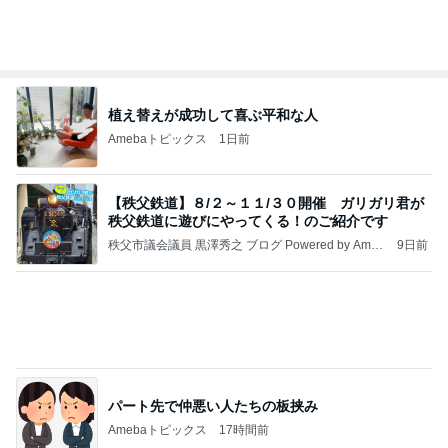
植え替えが成功して喜ぶ平和な人
Amebaトピックス
1日前
【秩父鉄道】８/２～１１/３０開催 ガリガリ君が
秩父鉄道に遊びにやってくる！のご紹介です
秩父市議会議員 黒澤秀之 ブログ Powered by Ameb
9日前
a
パート先で仲悪い人たちの板挟み
Amebaトピックス
17時間前