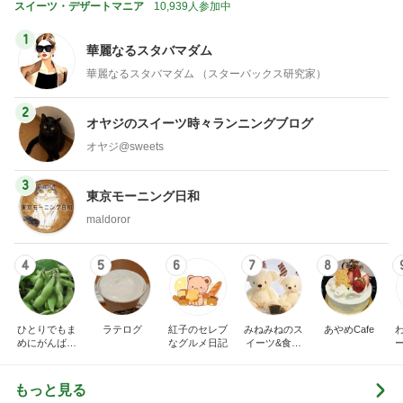
スイーツ・デザートマニア
10,939人参加中
1
華麗なるスタバマダム
華麗なるスタバマダム （スターバックス研究家）
2
オヤジのスイーツ時々ランニングブログ
オヤジ@sweets
3
東京モーニング日和
maldoror
4
5
6
7
8
ひとりでもま
ラテログ
紅子のセレブ
みねみねのス
あやめCafe
めにがんばる
なグルメ日記
イーツ&食パ
ブログ
ンブログ❤️
もっと見る