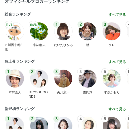
オフィシャルブロガーランキング
総合ランキング
すべて見る
1
2
3
市川團十郎白
小林麻央
だいたひかる
桃
クロ
猿
急上昇ランキング
すべて見る
1
2
3
4
5
木村直人
BEYOOOOO
美川憲一
吉岡淳
水森かおり
NDS
新登場ランキング
すべて見る
1
2
3
4
5