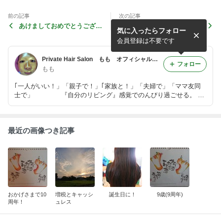
前の記事
次の記事
あけましておめでとうござい
増税とキャッシュレス
気に入ったらフォロー
ます！
会員登録は不要です
Private Hair Salon もも オフィシャルblog
フォロー
もも
｢一人がいい！」「親子で！」｢家族と！」「夫婦で」「ママ友同
士で」 『自分のリビング』感覚でのんびり過ごせる。 １
人でも数人でも来ることの出来る、今までに無いヘアサロン
最近の画像つき記事
おかげさまで10
増税とキャッシ
誕生日に！
9歳(9周年)
周年！
ュレス