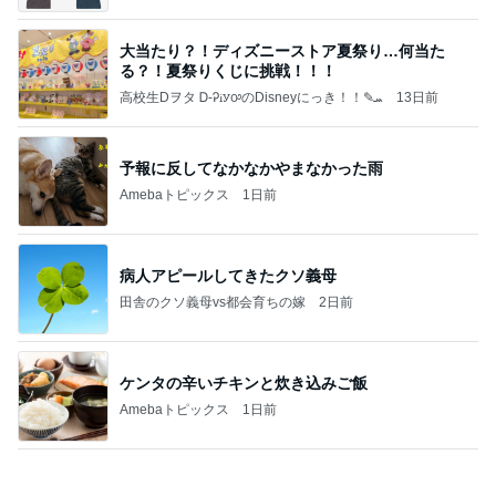
大当たり？！ディズニーストア夏祭り…何当た
る？！夏祭りくじに挑戦！！！
高校生Dヲタ Ꭰ-ᎮꭵꭹꭴのDisneyにっき！！✎ܚ
13日前
予報に反してなかなかやまなかった雨
Amebaトピックス
1日前
病人アピールしてきたクソ義母
田舎のクソ義母vs都会育ちの嫁
2日前
ケンタの辛いチキンと炊き込みご飯
Amebaトピックス
1日前