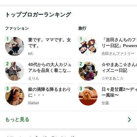
トップブロガーランキング
ファッション
旅行
1
1
妻です。ママです。女
「吉田さんちのフ
です。
リー日記」Powere
y Ameba 吉田さ
eri.
吉田さんファミリー
ミリーオフィシャ
ログ
2
2
40代からの大人カジュ
☆やまあこ☆さん
アルを品良く着こなす
ィズニー日記
ファッションブログ
えりん
☆やまあこ☆
3
3
銀の滴降る降るまわり
日々是甘露2〜デ
に・・・
ー風味〜
illallan
甘露
もっと見る