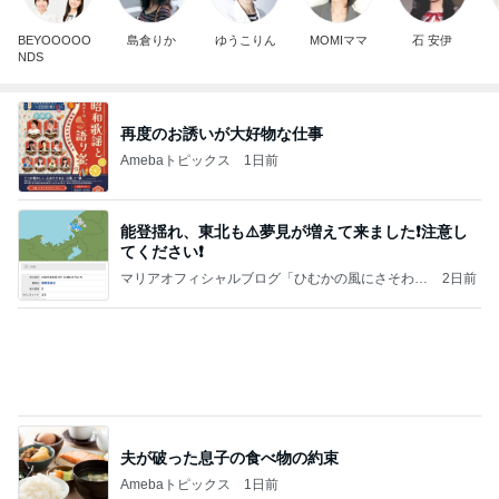
BEYOOOOO
島倉りか
ゆうこりん
MOMIママ
石 安伊
NDS
再度のお誘いが大好物な仕事
Amebaトピックス
1日前
能登揺れ、東北も⚠️夢見が増えて来ました❗️注意し
てください❗️
マリアオフィシャルブログ「ひむかの風にさそわれ
2日前
て」Powered by Ameba
夫が破った息子の食べ物の約束
Amebaトピックス
1日前