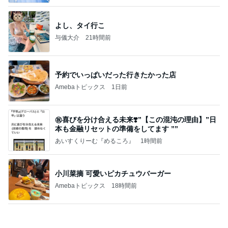
よし、タイ行こ
与儀大介
21時間前
予約でいっぱいだった行きたかった店
Amebaトピックス
1日前
㊗️喜びを分け合える未来❣️”【この混沌の理由】”⽇
本も⾦融リセットの準備をしてます ””
あいすくりーむ『めるころ』
1時間前
小川菜摘 可愛いピカチュウバーガー
Amebaトピックス
18時間前