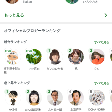
illallan
ひろ☆みき
もっと見る
オフィシャルブロガーランキング
総合ランキング
すべて見る
1
2
3
市川團十郎白
小林麻央
だいたひかる
桃
クロ
猿
急上昇ランキング
すべて見る
1
2
3
4
5
AKB48
たんぽぽ川村
北村総一朗
北別府学
OCHA NORM