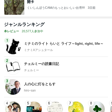
開卡
くいしんぼうCAMのもっとおいしい台湾!!!!
3日前
ジャンルランキング
本レビュー
20,577人参加中
1
ミナミのライト らいと ライフ～light, right, life～
ミナミAアシュタール
2
チェルミーの読書日記
チェルミー
3
人の心に灯をともす
hiroｰsan
4
5
6
7
8