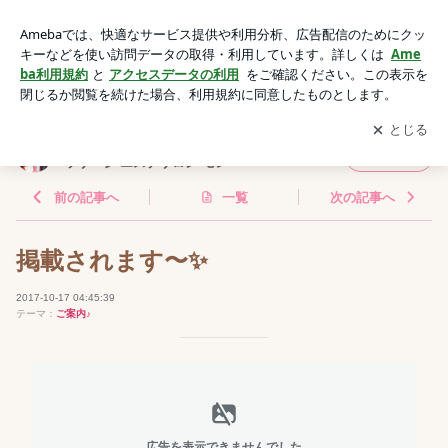
掲載されます〜✨ | 【釧路市】おかま直伝 よもぎ蒸し&オイル
マッサージ エステサロン モレ
アプリをダウンロードして
ブログの更新通知
を受け取りまし
開く
ょう。
【釧路市】おかま直伝 よもぎ蒸し&オイル マ
フォロー
ッサージ エステサロン モレ
前の記事へ
一覧
次の記事へ
掲載されます〜✨
2017-10-17 04:45:39
テーマ：
ご案内♪
広告を表示できませんでした