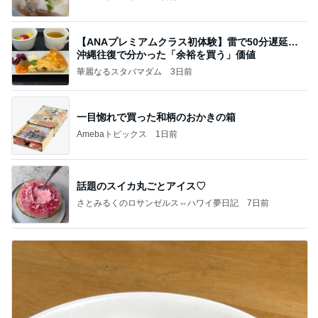
【ANAプレミアムクラス初体験】雷で50分遅延…
沖縄往復で分かった「余裕を買う」価値
華麗なるスタバマダム
3日前
一目惚れで買った和柄のおかきの箱
Amebaトピックス
1日前
話題のスイカ丸ごとアイス♡
さとみるくのロサンゼルス⇔ハワイ夢日記
7日前