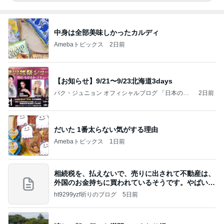
中身は全部美味しかったカルディ
Amebaトピックス
2日前
【お知らせ】9/21〜9/23北海道3days
パク・ジュニョン オフィシャルブログ 「日本の
2日前
心」 powered by Ameba
だいた 1番太らない気がする理由
Amebaトピックス
1日前
相続税を、払えないで、売りに出されて不動産は、
外国のお金持ちに買われているそうです。やばいで
すよ
ht9299yzf祈りのブログ
5日前