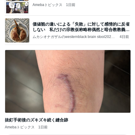
Amebaトピックス
1日前
価値観の違いによる「失敗」に対して感情的に反省
しない 私だけの宗教仮称略称偶然と暗合教教義候
補
ムカシオナガザルのwesternblack brain stool2024
4日前
年（令和6）11月25日以来減酒断煙再開ムカシオナ
ガザル
抜釘手術後のズキズキ続く縫合跡
Amebaトピックス
1日前