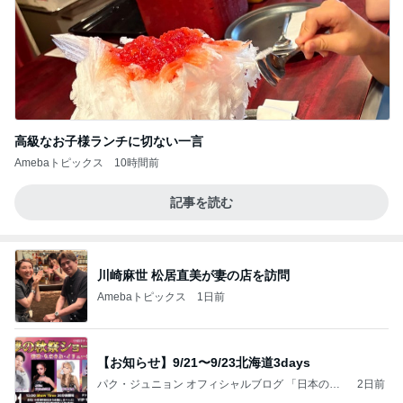
高級なお子様ランチに切ない一言
Amebaトピックス
10時間前
記事を読む
川崎麻世 松居直美が妻の店を訪問
Amebaトピックス
1日前
【お知らせ】9/21〜9/23北海道3days
パク・ジュニョン オフィシャルブログ 「日本の
2日前
心」 powered by Ameba