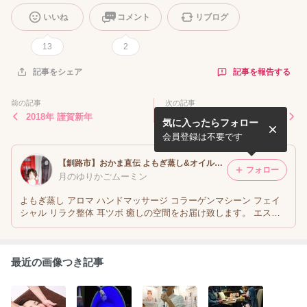
いいね
コメント
リブログ
13
2
記事を報告する
記事をシェア
前の記事
次の記事
2018年 謹賀新年
お友達からの教え
気に入ったらフォロー
会員登録は不要です
【釧路市】おかま直伝 よもぎ蒸し&オイル マッサージ エステサロン モレ
フォロー
月のゆりかごムーミン
よもぎ蒸し アロマ ハンドマッサージ コラーゲンマシーン フェイ
シャル リラク整体 耳ツボ 癒しの空間をお届け致します。 エステ
サロン・モレ（℡090-8902-3088）
最近の画像つき記事