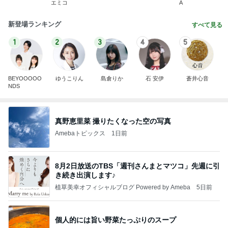
エミコ
A
新登場ランキング
すべて見る
1
2
3
4
5
BEYOOOOO
ゆうこりん
島倉りか
石 安伊
蒼井心音
NDS
真野恵里菜 撮りたくなった空の写真
Amebaトピックス
1日前
8月2日放送のTBS「週刊さんまとマツコ」先週に引
き続き出演します♪
植草美幸オフィシャルブログ Powered by Ameba
5日前
個人的には旨い野菜たっぷりのスープ