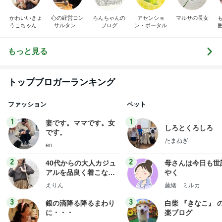
かわいいきょ
心の経営コン
ろんちゃんの
アセンショ
マルサの長女
うこちゃんブ
サルタント
ブログ
ン・ポータル
ログ
（中小企業診
断士） 日本
の心（古典）
もっと見る
研究者 白倉
信司
トップブロガーランキング
ファッション
ペット
1
1
妻です。ママです。女
しろとくろしろ
です。
たまねぎ
eri.
2
2
40代からの大人カジュ
母さんは今日も世
アルを品良く着こなす
やく
ファッションブログ
えりん
藤緒 ミルカ
3
3
銀の滴降る降るまわり
白柴 『きなこ』 
に・・・
楽ブログ