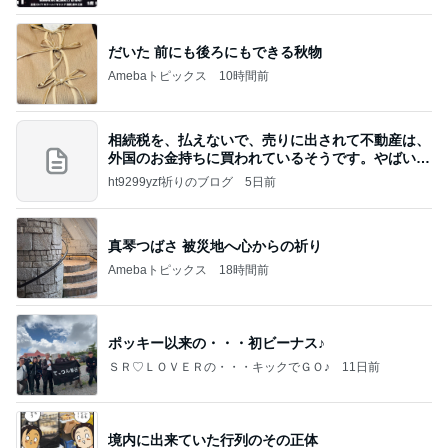
だいた 前にも後ろにもできる秋物
Amebaトピックス
10時間前
相続税を、払えないで、売りに出されて不動産は、
外国のお金持ちに買われているそうです。やばいで
すよ
ht9299yzf祈りのブログ
5日前
真琴つばさ 被災地へ心からの祈り
Amebaトピックス
18時間前
ポッキー以来の・・・初ビーナス♪
ＳＲ♡ＬＯＶＥＲの・・・キックでＧＯ♪
11日前
境内に出来ていた行列のその正体