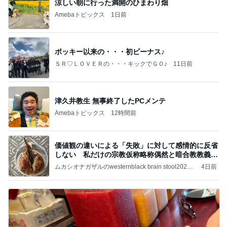
涼しい朝に行った満開のひまわり畑
Amebaトピックス
1日前
ポッキー以来の・・・初ビーナス♪
ＳＲ♡ＬＯＶＥＲの・・・キックでＧＯ♪
11日前
津久井教生 無事終了したPCメンテ
Amebaトピックス
12時間前
価値観の違いによる「失敗」に対して感情的に反省
しない 私だけの宗教仮称略称偶然と暗合教教義候
補
ムカシオナガザルのwesternblack brain stool2024
4日前
年（令和6）11月25日以来減酒断煙再開ムカシオナ
ガザル