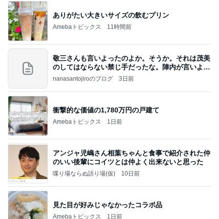
ありがたい大きいサイズの飲むプリン
Amebaトピックス
11時間前
敬三さんも言いよったのよか。そうか。それは茂美
のしてはならない禁じ手だったな。陣内が言いよる
のよ
nanasantojiroのブログ
3日前
衝撃的な価値の1,780万円の戸建て
Amebaトピックス
1日前
アンジャ児嶋さん相葉ちゃんと食事で紹介された仲
のいい後輩にコイツとは仲よく出来ないと思った
喋り場ならぬ語り場(仮)
10日前
見た目が好みじゃなかったコラボ品
Amebaトピックス
1日前