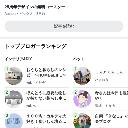
25周年デザインの無料コースター
Amebaトピックス
2日前
記事を読む
トップブロガーランキング
インテリア&DIY
ペット
1
1
おうちと暮らしのレシ
しろとくろしろ
ピ 〜HOME&LIFE〜
たまねぎ
yuki (ドキ子）
2
2
ほんとうに必要な物し
母さんは今日も世
か持たない暮らし◆Ke
やく
ep Life Simple◆〜イ
yukiko
藤緒 ミルカ
ンテリアのきろく〜
3
3
１００均・カルディ大
白柴 『きなこ』 
好き！食いしん坊☆き
楽ブログ
らりん☆のブログ