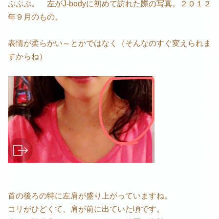
ぷぷぷ。 左がJ-bodyに初めて訪れた際の写真。２０１２
年９月のもの。
表情が柔らかい～とかではなく（そんなのすぐ変えられま
すからね）
首の後ろの特に左肩が盛り上がっていますね。
コリがひどくて、肩が前に出ていた頃です。