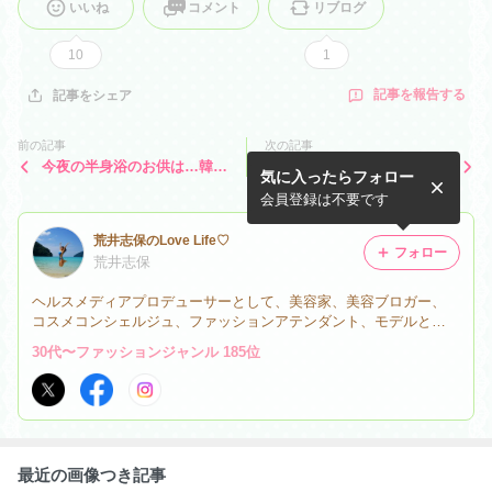
いいね
コメント
リブログ
10
1
記事を報告する
記事をシェア
前の記事
次の記事
今夜の半身浴のお供は…韓国
お散歩☆短い…
気に入ったらフォロー
のラグジュアリー雑誌HAUT
E
会員登録は不要です
荒井志保のLove Life♡
フォロー
荒井志保
ヘルスメディアプロデューサーとして、美容家、美容ブロガー、
コスメコンシェルジュ、ファッションアテンダント、モデルと
様々なジャンルでヘルシー＆ビューティを発信
30代〜ファッションジャンル 185位
最近の画像つき記事