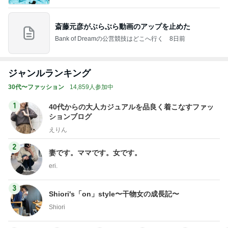
斎藤元彦がぶらぶら動画のアップを止めた
Bank of Dreamの公営競技はどこへ行く
8日前
ジャンルランキング
30代〜ファッション
14,859人参加中
1
40代からの大人カジュアルを品良く着こなすファッ
ションブログ
えりん
2
妻です。ママです。女です。
eri.
3
Shiori's「on」style〜干物女の成長記〜
Shiori