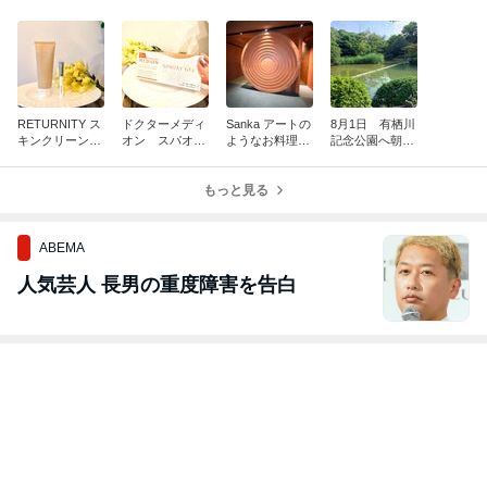
RETURNITY ス
ドクターメディ
Sanka アートの
8月1日 有栖川
キンクリーンマ
オン スパオキ
ようなお料理の
記念公園へ朝ん
スク
シジェル
数々
ぽ
もっと見る
ABEMA
人気芸人 長男の重度障害を告白