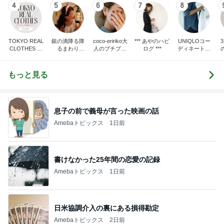
4
5
6
7
8
TOKYO REAL
銀の滴降る降
coco-eririko大
*** あやのハピ
UNIQLOコー
CLOTHES 大
るまわり
人のプチプラ
ログ ***
ディネート日
人世代のリア
に・・・
mixコーデ
記
ハ
ルクローズ
♪
もっと見る
息子の前で義母が言った映画の話
Amebaトピックス
1日前
書けなかった25年間の恋愛の記録
Amebaトピックス
1日前
日米協調介入の裏にある損得勘定
Amebaトピックス
2日前