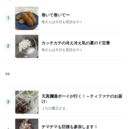
巻いて巻いて〜
1
母さんは今日も世話をやく
カッチカチの冷え冷え私の夏のド定番
2
母さんは今日も世話をやく
天真爛漫ボーイが行く！～ティファナのお届
け♪
3
うちの魔王さま。
チマチマも巨猫も参加します！
4
ＮＰＯ法人ねこけん Official Blog
☆東京の空と「麻布台ヒルズ」の夏休み