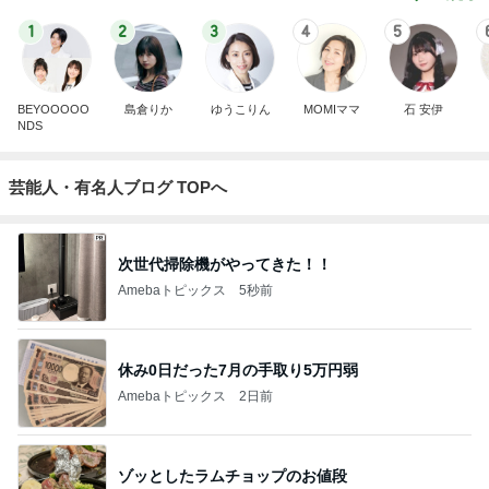
1
2
3
4
5
BEYOOOOO
島倉りか
ゆうこりん
MOMIママ
石 安伊
NDS
芸能人・有名人ブログ TOPへ
次世代掃除機がやってきた！！
Amebaトピックス
5秒前
休み0日だった7月の手取り5万円弱
Amebaトピックス
2日前
ゾッとしたラムチョップのお値段