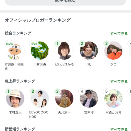
オフィシャルブロガーランキング
総合ランキング
すべて見る
1
2
3
市川團十郎白
小林麻央
だいたひかる
桃
クロ
猿
急上昇ランキング
すべて見る
1
2
3
4
5
木村直人
BEYOOOOO
美川憲一
吉岡淳
水森かおり
NDS
新登場ランキング
すべて見る