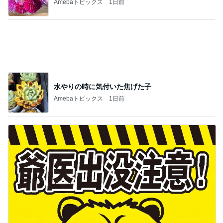
Amebaトピックス
1日前
前医が延々と始めた蝉の分布説明
Amebaトピックス
1日前
記事を読む
美優 知覚過敏の人は入れすぎ注意