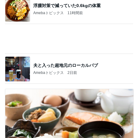
夫と入った超地元のローカルパブ
Amebaトピックス
2日前
家を出る妻に飯の心配をした夫
Amebaトピックス
1日前
記事を読む