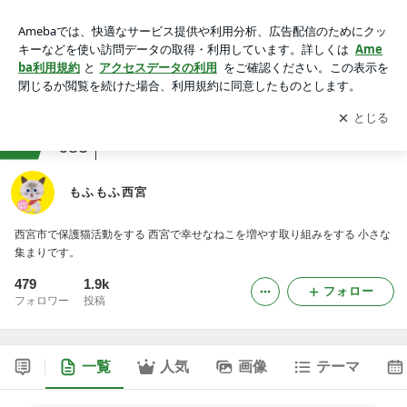
もふもふ西宮
アプリをダウンロードして
ブログの更新通知
を受け取りまし
開く
ょう。
ranking
猫との生活ジャンル
683
もふもふ西宮
西宮市で保護猫活動をする 西宮で幸せなねこを増やす取り組みをする 小さな
集まりです。
479
1.9k
フォロー
フォロワー
投稿
一覧
人気
画像
テーマ