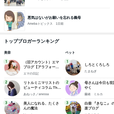
悪気はないがお願いを忘れる義母
Amebaトピックス
1日前
トップブロガーランキング
美容
ペット
1
1
（旧アカウント）エマ
しろとくろしろ
ブログ【アラフォー会
たまねぎ
社売却セカンドライ
エマの日記
フ】
2
2
リトルミニマリストの
母さんは今日も世
ビューティコラム The
やく
little minimalist's bea
あねっさ／anessa
藤緒 ミルカ
uty colum
3
3
美人になれる、たくさ
白柴 『きなこ』 
んの魔法
楽ブログ