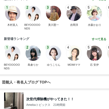
1
2
3
4
5
木村直人
BEYOOOOO
美川憲一
吉岡淳
水森かおり
NDS
新登場ランキング
すべて見る
1
2
3
4
5
BEYOOOOO
島倉りか
ゆうこりん
MOMIママ
石 安伊
NDS
芸能人・有名人ブログ TOPへ
次世代掃除機がやってきた！！
Amebaトピックス
21時間前