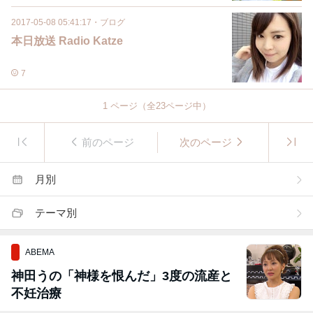
2017-05-08 05:41:17
・
ブログ
本日放送 Radio Katze
7
1
ページ（全
23
ページ中）
前のページ
次のページ
月別
テーマ別
ABEMA
神田うの「神様を恨んだ」3度の流産と
不妊治療