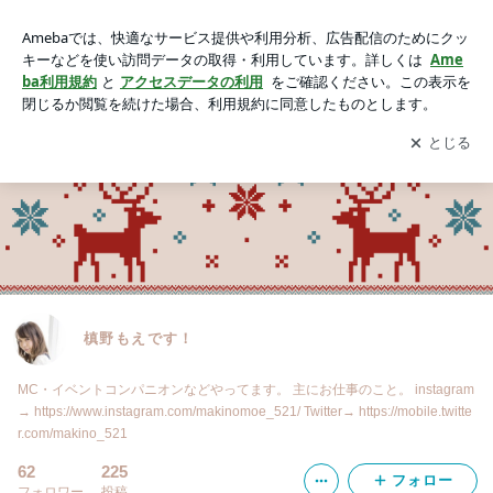
槙野もえです！
アプリをダウンロードして
ブログの更新通知
を受け取りまし
開く
ょう。
槙野もえです！
MC・イベントコンパニオンなどやってます。 主にお仕事のこと。 instagram
→ https://www.instagram.com/makinomoe_521/ Twitter→ https://mobile.twitte
r.com/makino_521
62
225
フォロー
フォロワー
投稿