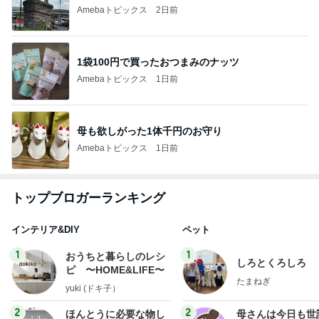
Amebaトピックス
2日前
1袋100円で買ったおつまみのナッツ
Amebaトピックス
1日前
母も欲しがった1体千円のお守り
Amebaトピックス
1日前
トップブロガーランキング
インテリア&DIY
ペット
1
1
おうちと暮らしのレシ
しろとくろしろ
ピ 〜HOME&LIFE〜
たまねぎ
yuki (ドキ子）
2
2
ほんとうに必要な物し
母さんは今日も世