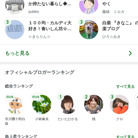
か持たない暮らし◆Ke
やく
ep Life Simple◆〜イ
yukiko
藤緒 ミルカ
ンテリアのきろく〜
3
3
１００均・カルディ大
白柴 『きなこ』 
好き！食いしん坊☆き
楽ブログ
らりん☆のブログ
☆きらりん☆
ひろ☆みき
もっと見る
オフィシャルブロガーランキング
総合ランキング
すべて見る
1
2
3
市川團十郎白
小林麻央
だいたひかる
桃
クロ
猿
急上昇ランキング
すべて見る