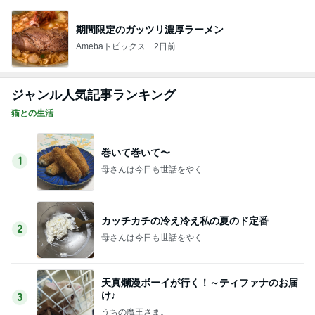
期間限定のガッツリ濃厚ラーメン
Amebaトピックス
2日前
ジャンル人気記事ランキング
猫との生活
巻いて巻いて〜
1
母さんは今日も世話をやく
カッチカチの冷え冷え私の夏のド定番
2
母さんは今日も世話をやく
天真爛漫ボーイが行く！～ティファナのお届
け♪
3
うちの魔王さま。