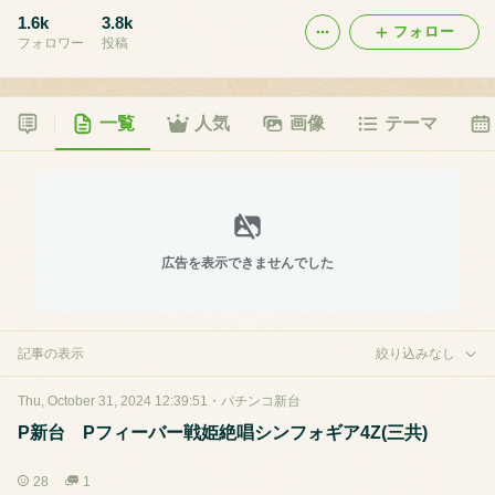
1.6k
3.8k
フォロー
フォロワー
投稿
一覧
人気
画像
テーマ
広告を表示できませんでした
記事の表示
絞り込みなし
Thu, October 31, 2024 12:39:51
・
パチンコ新台
P新台 Pフィーバー戦姫絶唱シンフォギア4Z(三共)
28
1