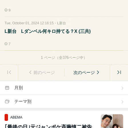
9
Tue, October 01, 2024 12:16:15
・
L新台
L新台 Lダンベル何キロ持てる？X (三共)
7
1
ページ（全
376
ページ中）
前のページ
次のページ
月別
テーマ別
ABEMA
｢最後の日｣元ジャンポケ斉藤慎二被告