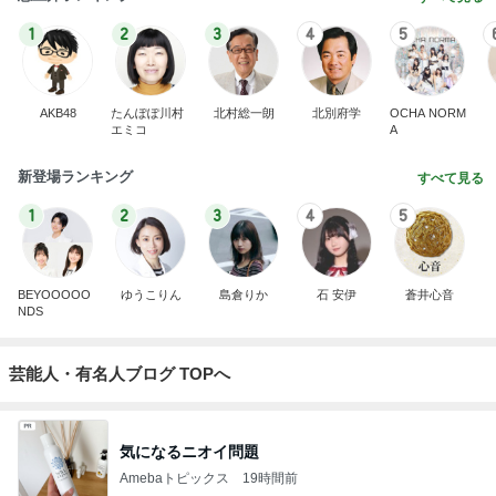
1
2
3
4
5
AKB48
たんぽぽ川村
北村総一朗
北別府学
OCHA NORM
エミコ
A
新登場ランキング
すべて見る
1
2
3
4
5
BEYOOOOO
ゆうこりん
島倉りか
石 安伊
蒼井心音
NDS
芸能人・有名人ブログ TOPへ
気になるニオイ問題
Amebaトピックス
19時間前