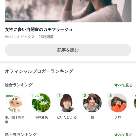
女性に多い自閉症のカモフラージュ
Amebaトピックス
23時間前
記事を読む
オフィシャルブロガーランキング
総合ランキング
すべて見る
1
2
3
市川團十郎白
小林麻央
だいたひかる
桃
クロ
猿
急上昇ランキング
すべて見る