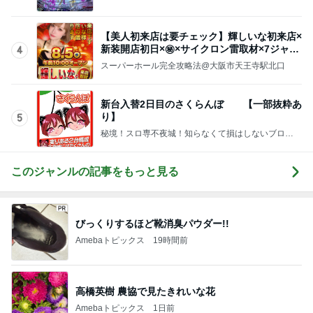
奈落の底へ落ちるか模索するパチンカスブログ
【美人初来店は要チェック】輝しいな初来店×
新装開店初日×㊙×サイクロン雷取材×7ジャッ
4
ジローテ
スーパーホール完全攻略法@大阪市天王寺駅北口
新台入替2日目のさくらんぼ 【一部抜粋あ
り】
5
秘境！スロ専不夜城！知らなくて損はしないブログ
＠堺筋線「恵美須町５番出口スグ」
このジャンルの記事をもっと見る
びっくりするほど靴消臭パウダー!!
Amebaトピックス
19時間前
高橋英樹 農協で見たきれいな花
Amebaトピックス
1日前