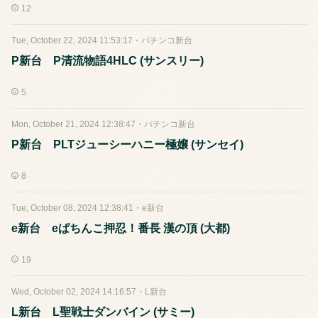
12
Tue, October 22, 2024 11:53:17
・
パチンコ新台
P新台 P清流物語4HLC (サンスリー)
5
Mon, October 21, 2024 12:38:47
・
パチンコ新台
P新台 PLTジューシーハニー極嬢 (サンセイ)
8
Tue, October 08, 2024 12:38:41
・
e新台
e新台 eぱちんこ押忍！番長 漢の頂 (大都)
19
Wed, October 02, 2024 14:16:57
・
L新台
L新台 L聖戦士ダンバイン (サミー)