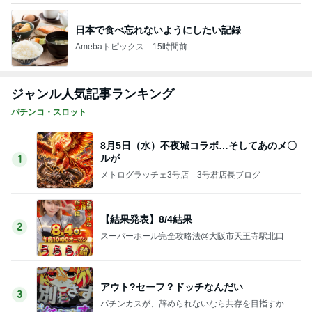
日本で食べ忘れないようにしたい記録
Amebaトピックス
15時間前
ジャンル人気記事ランキング
パチンコ・スロット
8月5日（水）不夜城コラボ…そしてあのメ〇
ルが
1
メトログラッチェ3号店 3号君店長ブログ
【結果発表】8/4結果
2
スーパーホール完全攻略法@大阪市天王寺駅北口
アウト?セーフ？ドッチなんだい
3
パチンカスが、辞められないなら共存を目指すか、