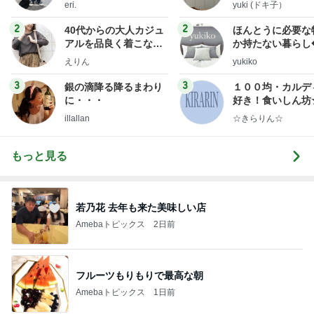
eri.
yuki (ドキ子）
2
2
40代からの大人カジュ
ほんとうに必要な
アルを品良く着こなす
か持たない暮らし
ファッションブログ
ep Life Simple
えりん
yukiko
ンテリアのきろく
3
3
銀の滴降る降るまわり
１００均・カルデ
に・・・
好き！食いしん坊
らりん☆のブログ
illallan
☆きらりん☆
もっと見る
若乃花 去年も来た美味しい店
Amebaトピックス
2日前
フルーツもりもりで最高な朝
Amebaトピックス
1日前