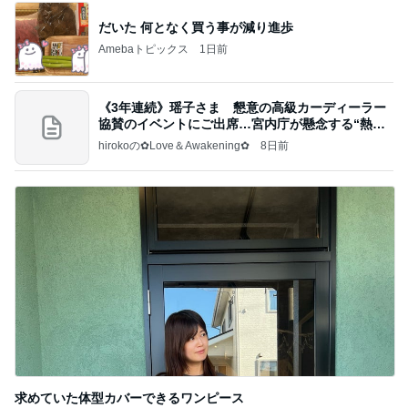
だいた 何となく買う事が減り進歩
Amebaトピックス
1日前
《3年連続》瑶子さま 懇意の高級カーディーラー
協賛のイベントにご出席…宮内庁が懸念する“熱心
すぎ
hirokoの✿Love＆Awakening✿
8日前
求めていた体型カバーできるワンピース