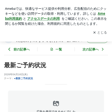
皮膚科レベルのシミケアエステ！ご予約はこちら | 神奈川県横
須賀/葉山【シミ・肝斑に悩む女性のためのサロン】シミ専門
アプリをダウンロードして
ブログの更新通知
を受け取りまし
開く
サロン モアニスパ
ょう。
神奈川県横須賀/葉山【シミ・肝斑に悩む女性
フォロー
のためのサロン】シミ専門サロン モアニスパ
前の記事へ
一覧
次の記事へ
最新ご予約状況
2026年04月16日(木)
テーマ：
●最新ご予約状況
広告を表示できませんでした