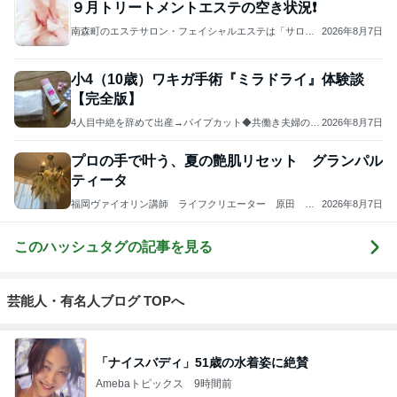
９月トリートメントエステの空き状況❗
南森町のエステサロン・フェイシャルエステは「サロン
2026年8月7日
ド礼美」の藤原良江、40代からのお肌の悩みはお任せ下
さい！
小4（10歳）ワキガ手術『ミラドライ』体験談
【完全版】
4人目中絶を辞めて出産→パイプカット◆共働き夫婦の4
2026年8月7日
人育児
プロの手で叶う、夏の艶肌リセット グランパル
ティータ
福岡ヴァイオリン講師 ライフクリエーター 原田 陽
2026年8月7日
子
このハッシュタグの記事を見る
芸能人・有名人ブログ TOPへ
「ナイスバディ」51歳の水着姿に絶賛
Amebaトピックス
9時間前