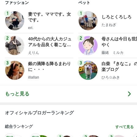
ファッション
ペット
1
1
妻です。ママです。女
しろとくろしろ
です。
たまねぎ
eri.
2
2
40代からの大人カジュ
母さんは今日も世
アルを品良く着こなす
やく
ファッションブログ
えりん
藤緒 ミルカ
3
3
銀の滴降る降るまわり
白柴 『きなこ』 
に・・・
楽ブログ
illallan
ひろ☆みき
もっと見る
オフィシャルブロガーランキング
総合ランキング
すべて見る