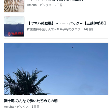
Amebaトピックス
2日前
【ヤマハ発動機】～トートバック～【三越伊勢丹】
株主優待を楽しんで～tasayuryのブログ
14日前
團十郎 みんなで歩いた初めての朝
Amebaトピックス
1日前