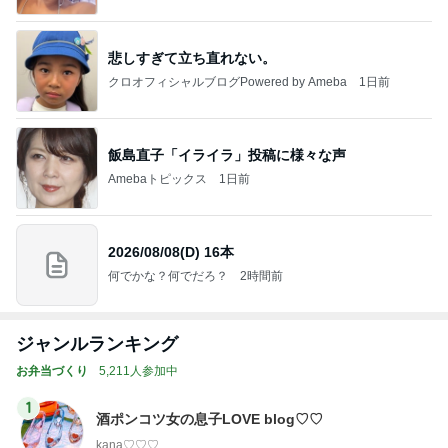
悲しすぎて立ち直れない。
クロオフィシャルブログPowered by Ameba
1日前
飯島直子「イライラ」投稿に様々な声
Amebaトピックス
1日前
2026/08/08(D) 16本
何でかな？何でだろ？
2時間前
ジャンルランキング
お弁当づくり
5,211人参加中
1
酒ポンコツ女の息子LOVE blog♡♡
kana♡♡♡