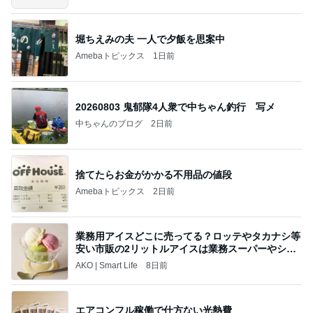
堀ちえみの夫 一人で夕飯を思案中
Amebaトピックス
1日前
20260803 鬼郁隊4人衆で中ちゃん釣行 写メ
中ちゃんのブログ
2日前
捨てたらお金がかかる不用品の値段
Amebaトピックス
2日前
業務用アイスどこに売ってる？ロッテやタカナシ等
安い市販の2リットルアイスは業務スーパーやシャ
トレ
AKO | Smart Life
8日前
エアコンフル稼働で仕方ない光熱費