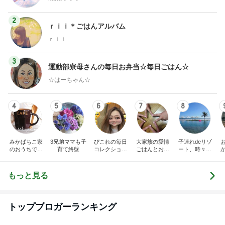
2
ｒｉｉ＊ごはんアルバム
ｒｉｉ
3
運動部寮母さんの毎日お弁当☆毎日ごはん☆
☆はーちゃん☆
4
5
6
7
8
みかぱちこ家
3兄弟ママも子
ぴこれの毎日
大家族の愛情
子連れdeリゾ
のおうちでご
育て終盤
コレクション
ごはんとお弁
ート、時々キ
はん
♬.*ﾟ
当❤︎
ャラ弁
5
ブ
もっと見る
トップブロガーランキング