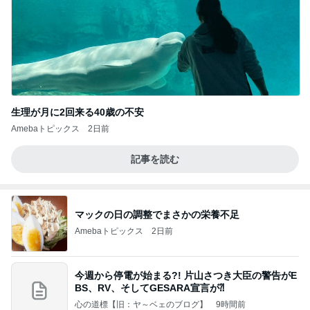
生理が月に2回来る40歳の不安
Amebaトピックス
2日前
記事を読む
マックの日の調整でまさかの栄養不足
Amebaトピックス
2日前
今週から停電が始まる?! 片山さつき大臣の警告がE
BS、RV、そしてGESARA宣言が⁈
心の道標【旧：ヤ～ベェのブログ】
9時間前