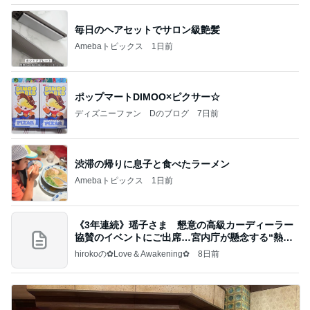
毎日のヘアセットでサロン級艶髪
Amebaトピックス
1日前
ポップマートDIMOO×ピクサー☆
ディズニーファン Dのブログ
7日前
渋滞の帰りに息子と食べたラーメン
Amebaトピックス
1日前
《3年連続》瑶子さま 懇意の高級カーディーラー
協賛のイベントにご出席…宮内庁が懸念する“熱心
すぎ
hirokoの✿Love＆Awakening✿
8日前