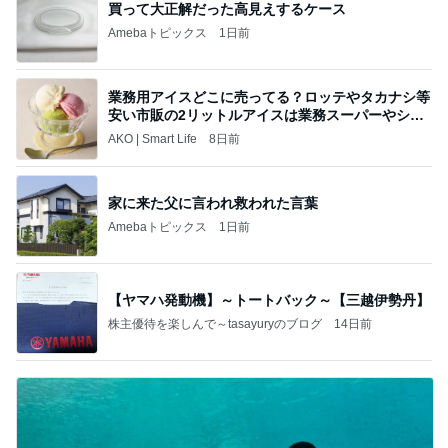
買って大正解だった高見えするケース
Amebaトピックス
1日前
業務用アイスどこに売ってる？ロッテやタカナシ等
安い市販の2リットルアイスは業務スーパーやシャ
トレ
AKO | Smart Life
8日前
家に来た父に言われ救われた言葉
Amebaトピックス
1日前
【ヤマハ発動機】～トートバック～【三越伊勢丹】
株主優待を楽しんで～tasayuryのブログ
14日前