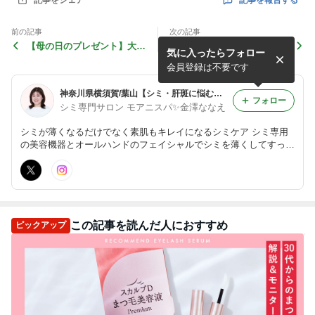
記事をシェア
前の記事
次の記事
【母の日のプレゼント】大切
施術の流れ
気に入ったらフォロー
なお母さんやパートナーへの
プレゼントに！
会員登録は不要です
神奈川県横須賀/葉山【シミ・肝斑に悩む女性のためのサロン】シミ専門サロン モアニスパ
フォロー
シミ専門サロン モアニスパ✨金澤ななえ
シミが薄くなるだけでなく素肌もキレイになるシミケア シミ専用
の美容機器とオールハンドのフェイシャルでシミを薄くしてすっぴ
ん肌を土台から整えます。 〈横須賀インターから車で5分 横須賀
しょうぶ園から車で3分〉
この記事を読んだ人におすすめ
ピックアップ