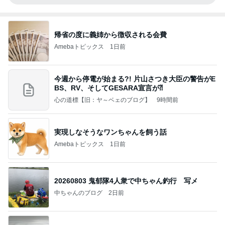
帰省の度に義姉から徴収される会費
Amebaトピックス
1日前
今週から停電が始まる?! 片山さつき大臣の警告がE
BS、RV、そしてGESARA宣言が⁈
心の道標【旧：ヤ～ベェのブログ】
9時間前
実現しなそうなワンちゃんを飼う話
Amebaトピックス
1日前
20260803 鬼郁隊4人衆で中ちゃん釣行 写メ
中ちゃんのブログ
2日前