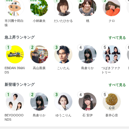
1
2
3
市川團十郎白
小林麻央
だいたひかる
桃
クロ
猿
急上昇ランキング
すべて見る
1
2
3
4
5
EBiDAN 39&Ki
高山善廣
こいたん
島倉りか
つばきファク
DS
トリー
新登場ランキング
すべて見る
1
2
3
4
5
BEYOOOOO
島倉りか
ゆうこりん
石 安伊
蒼井心音
NDS