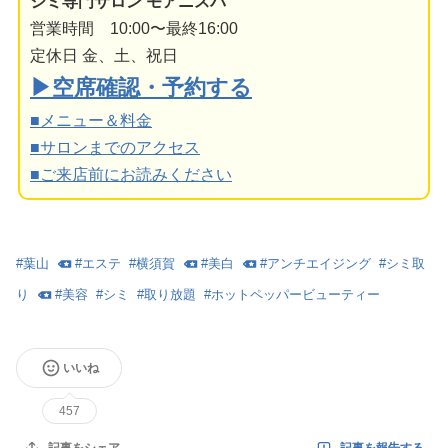
シミ専門サロン モアニスパ
営業時間 10:00〜最終16:00
定休日 金、土、祝日
▶空席確認・予約する
■メニュー＆料金
■サロンまでのアクセス
■ご来店前にお読みください
#
葉山
#
エステ
#
横須賀
#
美白
#
アンチエイジング
#
シミ取
り
#
美容
#
シミ
#
取り放題
#
ホットペッパービューティー
いいね
457
記事を報告する