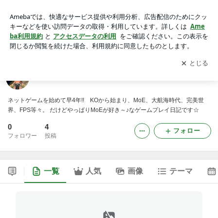
＊MMORPG的日記＊
アプリをダウンロードして
ブログの更新通知
を受け取りまし
開く
ょう。
＊MMORPG的日記＊
ネットゲームを始めて早4年!! KOから始まり、MoE、大航海時代、完美世
界、FPS等々。 だけどやっぱりMoEが好き～♪なゲームプレイ日記です☆
0
4
フォロー
フォロワー
投稿
一覧
人気
画像
テーマ