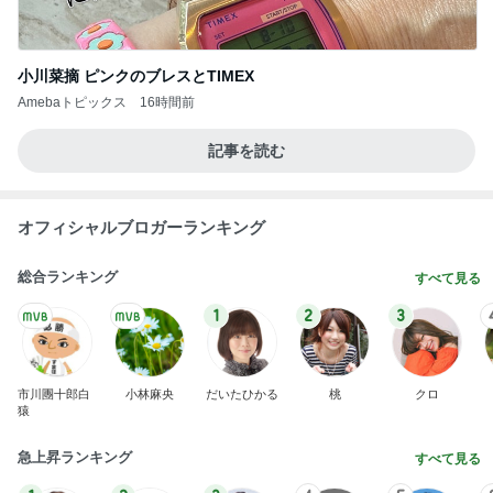
小川菜摘 ピンクのブレスとTIMEX
Amebaトピックス
16時間前
記事を読む
オフィシャルブロガーランキング
総合ランキング
すべて見る
1
2
3
市川團十郎白
小林麻央
だいたひかる
桃
クロ
猿
急上昇ランキング
すべて見る