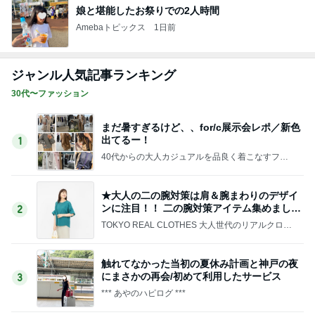
娘と堪能したお祭りでの2人時間
Amebaトピックス
1日前
ジャンル人気記事ランキング
30代〜ファッション
まだ暑すぎるけど、、for/c展示会レポ／新色
出てるー！
1
40代からの大人カジュアルを品良く着こなすファ
ッションブログ
★大人の二の腕対策は肩＆腕まわりのデザイ
ンに注目！！ 二の腕対策アイテム集めました
2
♪
TOKYO REAL CLOTHES 大人世代のリアルクロー
ズ
触れてなかった当初の夏休み計画と神戸の夜
にまさかの再会/初めて利用したサービス
3
*** あやのハピログ ***