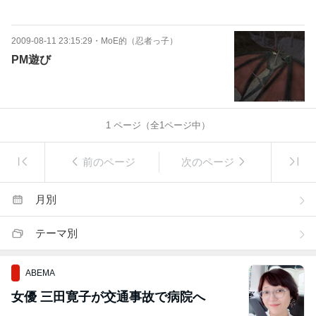
2009-08-11 23:15:29
・
MoE的（忍者っ子）
PM遊び
1
ページ（全
1
ページ中）
前のページ
次のページ
月別
テーマ別
ABEMA
女優 三田寛子が交通事故で病院へ