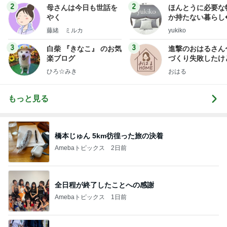
2
2
母さんは今日も世話を
ほんとうに必要な
やく
か持たない暮らし
ep Life Simple
藤緒 ミルカ
yukiko
ンテリアのきろく
3
3
白柴 『きなこ』 のお気
進撃のおはるさん
楽ブログ
づくり失敗したけ
は元気です〜
ひろ☆みき
おはる
もっと見る
橋本じゅん 5km彷徨った旅の決着
Amebaトピックス
2日前
全日程が終了したことへの感謝
Amebaトピックス
1日前