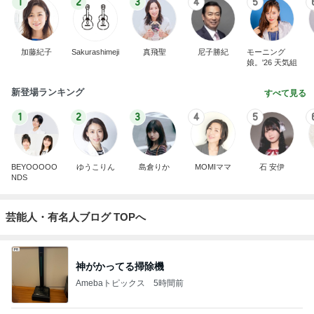
1
2
3
4
5
加藤紀子
Sakurashimeji
真飛聖
尼子勝紀
モーニング
娘。'26 天気組
新登場ランキング
すべて見る
1
2
3
4
5
BEYOOOOO
ゆうこりん
島倉りか
MOMIママ
石 安伊
NDS
芸能人・有名人ブログ TOPへ
神がかってる掃除機
Amebaトピックス
5時間前