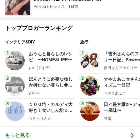
Amebaトピックス
1日前
トップブロガーランキング
インテリア&DIY
旅行
1
1
おうちと暮らしのレシ
「吉田さんちのフ
ピ 〜HOME&LIFE〜
リー日記」Powere
y Ameba 吉田さ
yuki (ドキ子）
吉田さんファミリー
ミリーオフィシャ
ログ
2
2
ほんとうに必要な物し
☆やまあこ☆さん
か持たない暮らし◆Ke
ィズニー日記
ep Life Simple◆〜イ
yukiko
☆やまあこ☆
ンテリアのきろく〜
3
3
１００均・カルディ大
日々是甘露2〜デ
好き！食いしん坊☆き
ー風味〜
らりん☆のブログ
☆きらりん☆
甘露
もっと見る