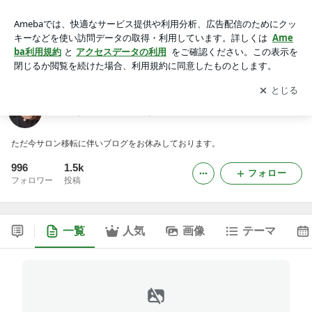
花あしらい 四季あしらい
アプリをダウンロードして
ブログの更新通知
を受け取りまし
開く
ょう。
花あしらい 四季あしらい
ただ今サロン移転に伴いブログをお休みしております。
996
1.5k
フォロー
フォロワー
投稿
一覧
人気
画像
テーマ