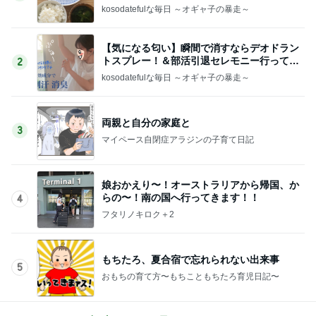
kosodatefulな毎日 ～オギャ子の暴走～
【気になる匂い】瞬間で消すならデオドラン
トスプレー！＆部活引退セレモニー行ってき
2
た
kosodatefulな毎日 ～オギャ子の暴走～
両親と自分の家庭と
3
マイペース自閉症アラジンの子育て日記
娘おかえり〜！オーストラリアから帰国、か
らの〜！南の国へ行ってきます！！
4
フタリノキロク＋2
もちたろ、夏合宿で忘れられない出来事
5
おもちの育て方〜もちこともちたろ育児日記〜