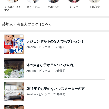
BEYOOOOO
ゆうこりん
島倉りか
石 安伊
蒼井心音
NDS
芸能人・有名人ブログ TOPへ
レジェンド松下のなんでもプレゼン！
Amebaトピックス
1時間前
体の大きな子が目立つハチの巣
Amebaトピックス
10時間前
築45年でも安心なハウスメーカーの家
Amebaトピックス
23時間前