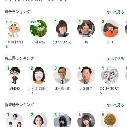
総合ランキング
すべて見る
1
2
3
市川團十郎白
小林麻央
だいたひかる
桃
クロ
猿
急上昇ランキング
すべて見る
1
2
3
4
5
AKB48
たんぽぽ川村
北村総一朗
北別府学
OCHA NORM
エミコ
A
新登場ランキング
すべて見る
1
2
3
4
5