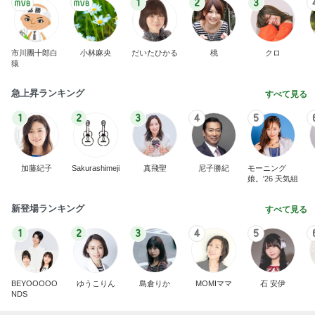
1
2
3
市川團十郎白
小林麻央
だいたひかる
桃
クロ
猿
急上昇ランキング
すべて見る
1
2
3
4
5
加藤紀子
Sakurashimeji
真飛聖
尼子勝紀
モーニング
娘。'26 天気組
新登場ランキング
すべて見る
1
2
3
4
5
BEYOOOOO
ゆうこりん
島倉りか
MOMIママ
石 安伊
NDS