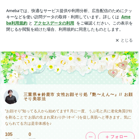
三重県★鈴鹿市 女性お顔そり処『艶〜えん〜』// お顔そり美容
法
アプリをダウンロードして
ブログの更新通知
を受け取りまし
開く
ょう。
三重県★鈴鹿市 女性お顔そり処『艶〜えん〜』// お顔
そり美容法
"お顔そり"知ってる人から始めてます‼ 月に一度、うぶ毛と共に老化角質(ｱｶ)
を剃ることで お肌の生まれ変わり(ﾀｰﾝｵｰﾊﾞｰ)を促し美肌へと導きます。気に
なられてる方は是非体感を♪
105
0
フォロー