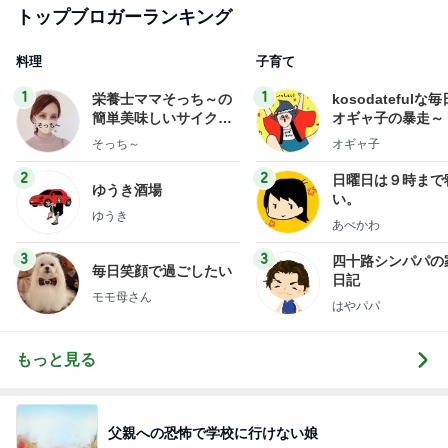
トップブロガーランキング
料理
子育て
1
1
栄養士ママそっち～の
kosodatefulな毎
簡単美味しいサイクル
オギャ子の暴走～
献立
そっち～
オギャ子
2
2
日曜日は９時まで
ゆうき酒場
い。
ゆうき
あべかわ
3
3
四十路シンパパの
毎日笑顔で過ごしたい
日記
モモ母さん
はやパパ
もっと見る
父親への恐怖で学校に行けない娘