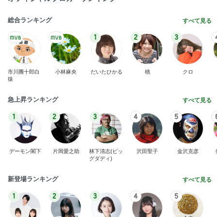
総合ランキング
すべて見る
1
2
3
市川團十郎白
小林麻央
だいたひかる
桃
クロ
猿
急上昇ランキング
すべて見る
1
2
3
4
5
デーモン閣下
片岡愛之助
林下清志(ビッ
沢田聖子
金沢克彦
グダディ)
新登場ランキング
すべて見る
1
2
3
4
5