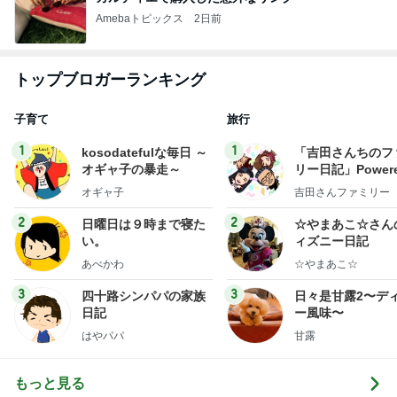
Amebaトピックス
2日前
トップブロガーランキング
子育て
旅行
1
1
kosodatefulな毎日 ～
「吉田さんちのフ
オギャ子の暴走～
リー日記」Powere
y Ameba 吉田さ
オギャ子
吉田さんファミリー
ミリーオフィシャ
ログ
2
2
日曜日は９時まで寝た
☆やまあこ☆さん
い。
ィズニー日記
あべかわ
☆やまあこ☆
3
3
四十路シンパパの家族
日々是甘露2〜デ
日記
ー風味〜
はやパパ
甘露
もっと見る