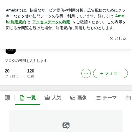
ＭＪのブログ
アプリをダウンロードして
ブログの更新通知
を受け取りまし
開く
ょう。
ＭＪのブログ
ブログの説明を入力します。
20
120
フォロー
フォロワー
投稿
一覧
人気
画像
テーマ