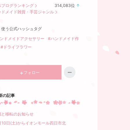
体ブログランキング
314,083
位
↑
ラ
ンドメイド雑貨・手芸ジャンル
ン
キ
く使う公式ハッシュタグ
ン
グ
ハンドメイドアクセサリー
#ハンドメイド作
上
#ドライフラワー
昇
フォロー
新の記事
鎖と移転のお知らせ
月10日(土)からイオンモール四日市北