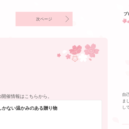
プ
次ページ
自
の開催情報はこちらから。
ま
し
しかない温かみのある贈り物