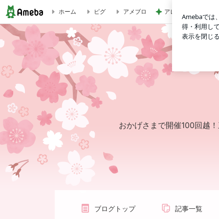
アレク 8歳息子の試
ホーム
ピグ
アメブロ
手づくりの贈り物
おかげさまで開催100回越
ブログトップ
記事一覧