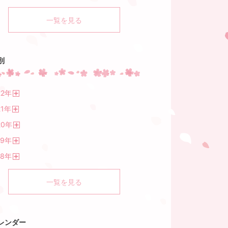
一覧を見る
別
22
年
開
1
年
く
開
20
年
く
開
19
年
く
開
18
年
く
開
く
一覧を見る
レンダー