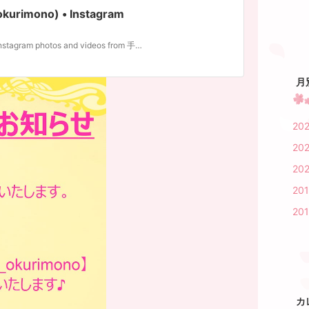
rimono) • Instagram
220 Followers, 0 Following, 80 Posts - See Instagram photos and videos from 手づくりの贈物 (@tedukuri_no_okurimono)
月
20
202
20
20
20
カ