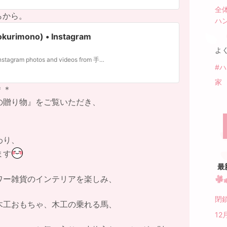
全
らから。
ハ
rimono) • Instagram
よ
220 Followers, 0 Following, 80 Posts - See Instagram photos and videos from 手づくりの贈物 (@tedukuri_no_okurimono)
#
家
＊＊
の贈り物』をご覧いただき、
わり、
ます
最
ワー雑貨のインテリアを楽しみ、
閉
木工おもちゃ、木工の乗れる馬、
12