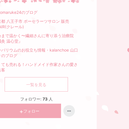
komaruke24のブログ
京都 八王子市 ポーセラーツサロン 販売
AIR(クレール)
心まで温かく〜繊細さんに寄り添う治療院
鍼灸 温心堂』
バリウムのお役立ち情報・kalanchoe 山口
りのブログ
くても売れる！ハンドメイド作家さんの愛さ
集客
一覧を見る
フォロワー:
73
人
フォロー