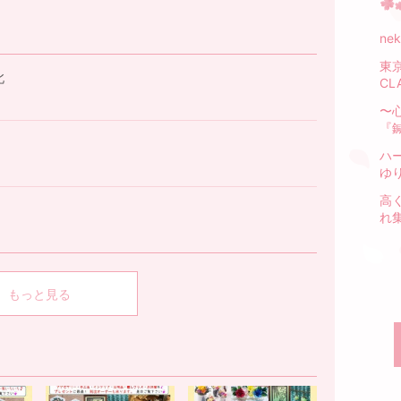
ne
東
北
CL
〜
『
ハー
ゆ
高
れ
もっと見る