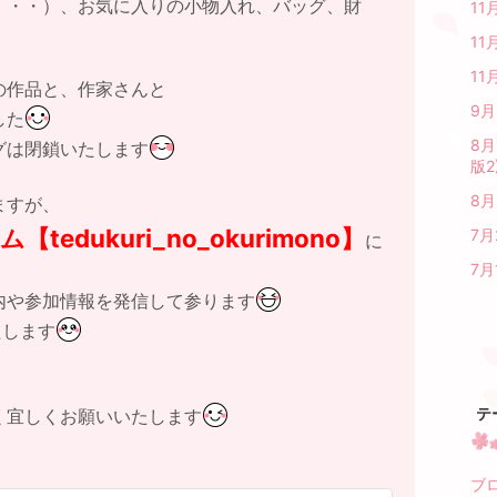
・・・）、お気に入りの小物入れ、バッグ、財
11
11
1
の作品と、作家さんと
9
した
8
グは閉鎖いたします
版2
8
ますが、
tedukuri_no_okurimono】
7月
に
7月
内や参加情報を発信して参ります
たします
テ
く宜しくお願いいたします
ブロ