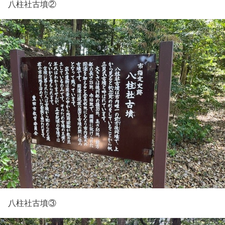
八柱社古墳②
八柱社古墳③