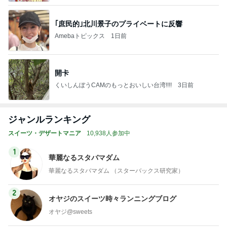
｢庶民的｣北川景子のプライベートに反響
Amebaトピックス
1日前
開卡
くいしんぼうCAMのもっとおいしい台湾!!!!
3日前
ジャンルランキング
スイーツ・デザートマニア
10,938人参加中
1
華麗なるスタバマダム
華麗なるスタバマダム （スターバックス研究家）
2
オヤジのスイーツ時々ランニングブログ
オヤジ@sweets