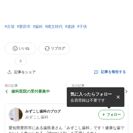
#
古墳
#
豊田市
#
歯科
#
縄文時代
#
遺跡
#
子供
いいね
リブログ
9
記事を報告する
記事をシェア
前の記事
次の記事
歯科医院の受付募集中
歯科衛生士募集中
気に入ったらフォロー
会員登録は不要です
みずこし歯科のブログ
フォロー
みずこし歯科
愛知県豊田市にある歯医者さん「みずこし歯科」です！健康な歯で