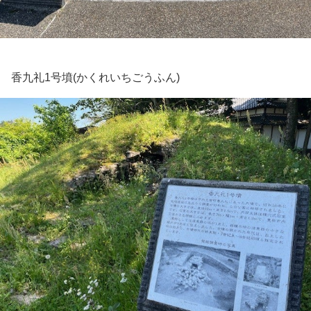
香九礼1号墳(かくれいちごうふん)