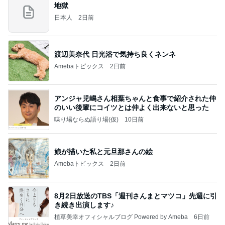
地獄
日本人
2日前
渡辺美奈代 日光浴で気持ち良くネンネ
Amebaトピックス
2日前
アンジャ児嶋さん相葉ちゃんと食事で紹介された仲
のいい後輩にコイツとは仲よく出来ないと思った
喋り場ならぬ語り場(仮)
10日前
娘が描いた私と元旦那さんの絵
Amebaトピックス
2日前
8月2日放送のTBS「週刊さんまとマツコ」先週に引
き続き出演します♪
植草美幸オフィシャルブログ Powered by Ameba
6日前