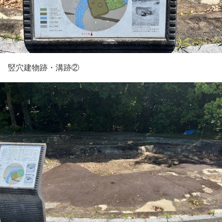
竪穴建物跡・溝跡②