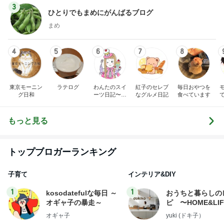
3
ひとりでもまめにがんばるブログ
まめ
4
5
6
7
8
東京モーニン
ラテログ
わんたのスイ
紅子のセレブ
毎日おやつを
グ日和
ーツ日記〜小
なグルメ日記
食べています
さな幸せ♡コ
ンビニスイー
ツ〜
もっと見る
トップブロガーランキング
子育て
インテリア&DIY
1
1
kosodatefulな毎日 ～
おうちと暮らしの
オギャ子の暴走～
ピ 〜HOME&LI
オギャ子
yuki (ドキ子）