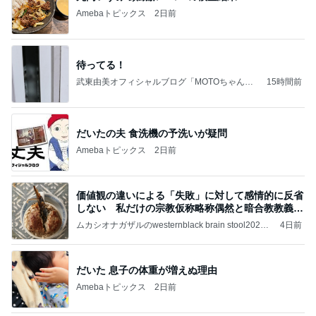
Amebaトピックス
2日前
待ってる！
武東由美オフィシャルブログ「MOTOちゃんと
15時間前
のはっぴぃな毎日」Powered by Ameba
だいたの夫 食洗機の予洗いが疑問
Amebaトピックス
2日前
価値観の違いによる「失敗」に対して感情的に反省
しない 私だけの宗教仮称略称偶然と暗合教教義候
補
ムカシオナガザルのwesternblack brain stool2024
4日前
年（令和6）11月25日以来減酒断煙再開ムカシオナ
ガザル
だいた 息子の体重が増えぬ理由
Amebaトピックス
2日前