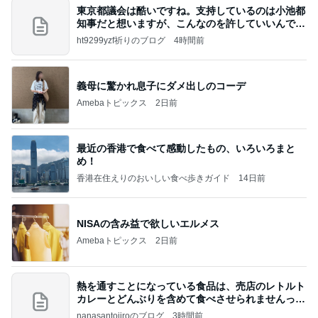
東京都議会は酷いですね。支持しているのは小池都
知事だと想いますが、こんなのを許していいんです
か？
ht9299yzf祈りのブログ
4時間前
義母に驚かれ息子にダメ出しのコーデ
Amebaトピックス
2日前
最近の香港で食べて感動したもの、いろいろまと
め！
香港在住えりのおいしい食べ歩きガイド
14日前
NISAの含み益で欲しいエルメス
Amebaトピックス
2日前
熱を通すことになっている食品は、売店のレトルト
カレーとどんぶりを含めて食べさせられませんっ
て、男
nanasantojiroのブログ
3時間前