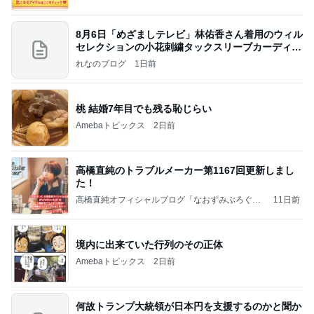
8月6日「めざましテレビ」林佑香さん着用のウィル
セレクションの小花刺繍タックスリーブカーディガ
ン
れなのブログ
1日前
桃 結婚7年目でも残る恥じらい
Amebaトピックス
2日前
高橋直純のトラブルメーカー第1167回更新しまし
た！
高橋直純オフィシャルブログ「なおずみぶろぐ」
11日前
Powered by Ameba
境内に出来ていた行列のその正体
Amebaトピックス
2日前
何故トランプ大統領が日本円を支援するのかと聞か