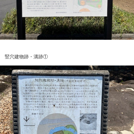
竪穴建物跡・溝跡①