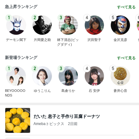
急上昇ランキング
すべて見る
1
2
3
4
5
デーモン閣下
片岡愛之助
林下清志(ビッ
沢田聖子
金沢克彦
グダディ)
新登場ランキング
すべて見る
1
2
3
4
5
BEYOOOOO
ゆうこりん
島倉りか
石 安伊
蒼井心音
NDS
だいた 息子と手作り豆腐ドーナツ
Amebaトピックス
2日前