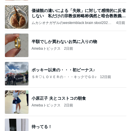
価値観の違いによる「失敗」に対して感情的に反省
しない 私だけの宗教仮称略称偶然と暗合教教義候
補
ムカシオナガザルのwesternblack brain stool2024
4日前
年（令和6）11月25日以来減酒断煙再開ムカシオナ
ガザル
半額でしか買わないお気に入りの物
Amebaトピックス
2日前
ポッキー以来の・・・初ビーナス♪
ＳＲ♡ＬＯＶＥＲの・・・キックでＧＯ♪
12日前
小原正子 夫とコストコの朝食
Amebaトピックス
2日前
待ってる！