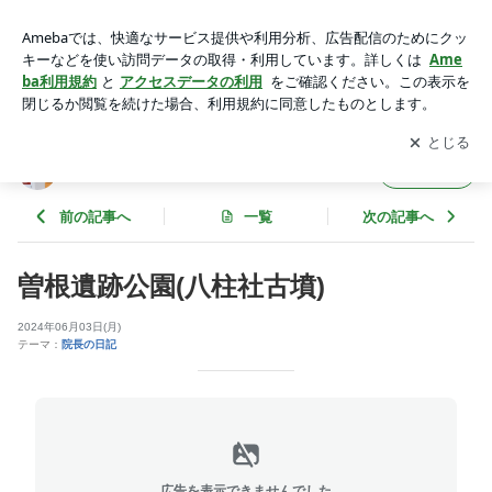
曽根遺跡公園(八柱社古墳) | みずこし歯科のブログ
アプリをダウンロードして
ブログの更新通知
を受け取りまし
開く
ょう。
みずこし歯科のブログ
フォロー
前の記事へ
一覧
次の記事へ
曽根遺跡公園(八柱社古墳)
2024年06月03日(月)
テーマ：
院長の日記
広告を表示できませんでした