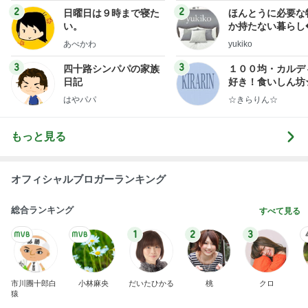
2
2
日曜日は９時まで寝た
ほんとうに必要な
い。
か持たない暮らし
ep Life Simple
あべかわ
yukiko
ンテリアのきろく
3
3
四十路シンパパの家族
１００均・カルデ
日記
好き！食いしん坊
らりん☆のブログ
はやパパ
☆きらりん☆
もっと見る
オフィシャルブロガーランキング
総合ランキング
すべて見る
1
2
3
市川團十郎白
小林麻央
だいたひかる
桃
クロ
猿