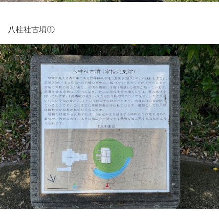
八柱社古墳①