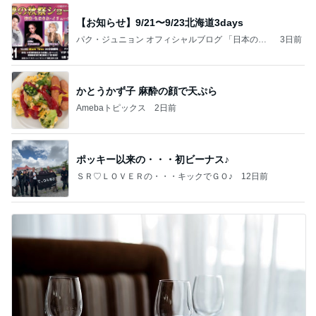
【お知らせ】9/21〜9/23北海道3days
パク・ジュニョン オフィシャルブログ 「日本の
3日前
心」 powered by Ameba
かとうかず子 麻酔の顔で天ぷら
Amebaトピックス
2日前
ポッキー以来の・・・初ビーナス♪
ＳＲ♡ＬＯＶＥＲの・・・キックでＧＯ♪
12日前