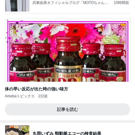
武東由美オフィシャルブログ「MOTOちゃんと
15時間前
のはっぴぃな毎日」Powered by Ameba
体の早い反応が出た時の強い味方
Amebaトピックス
2日前
記事を読む
丸岡いずみ 頸動脈エコーの検査結果