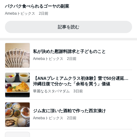
パクパク食べられるゴーヤの副菜
Amebaトピックス
2日前
記事を読む
私が決めた慰謝料請求と子どものこと
Amebaトピックス
2日前
【ANAプレミアムクラス初体験】雷で50分遅延…
沖縄往復で分かった「余裕を買う」価値
華麗なるスタバマダム
3日前
ジム友に頂いた酒粕で作った西京漬け
Amebaトピックス
2日前