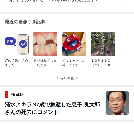
おいしく食べられる 『Happy Life』を応援します！
最近の画像つき記事
Web予約、始め
歯が折れてしま
でぶミャク君が
１０月１９日
ました！
ったとき…
待ってます
（土）、１０月
２１（月）は休
診日です。
もっと見る
ABEMA
清水アキラ 37歳で急逝した息子 良太郎
さんの死去にコメント