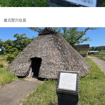
復元竪穴住居