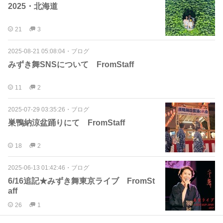
2025・北海道
21
3
2025-08-21 05:08:04
・
ブログ
みずき舞SNSについて FromStaff
11
2
2025-07-29 03:35:26
・
ブログ
巣鴨納涼盆踊りにて FromStaff
18
2
2025-06-13 01:42:46
・
ブログ
6/16追記★みずき舞東京ライブ FromSt
aff
26
1