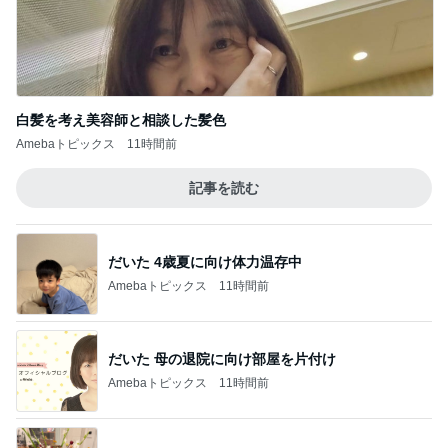
記事を読む
幸せすぎた唯一無二の鮪のテール
Amebaトピックス
12時間前
オフィシャルブロガーランキング
総合ランキング
すべて見る
1
2
3
市川團十郎白
小林麻央
だいたひかる
桃
クロ
猿
急上昇ランキング
すべて見る