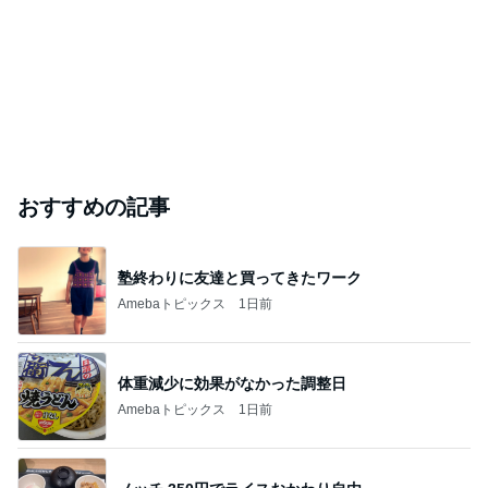
Amebaトピックス
1日前
堀ちえみの夫 朝食は喜多方ラーメン
Amebaトピックス
1日前
このブログのフォロワーが興味のあるブログ
瀬生ひろ菜
井上由美子
ゆき
歌う看護師・
島津悦子
入山アキ子
プリンにマンゴーをのせてアレンジ
Amebaトピックス
1日前