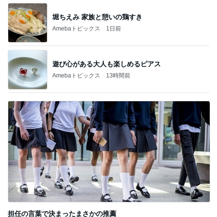
Amebaトピックス
15時間前
だいたの夫 食洗機の予洗いが疑問
Amebaトピックス
2日前
記事を読む
秋野暢子 取材日だったことを報告