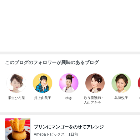
ャン
もっと見る
芸能人・有名人ブログ TOPへ
レジェンド松下のなんでもプレゼン！
Amebaトピックス
12時間前
姉妹で堪能した世界一優しい縁日
Amebaトピックス
10時間前
野沢 バブル時代の仲間と焼肉ランチ
Amebaトピックス
11時間前