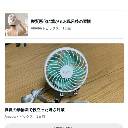
夫が言った引越すかもしれん言葉
Amebaトピックス
1日前
ご飯の進むメインになる作り置き
Amebaトピックス
1日前
[PR]夏の旅行3泊4日のコーデ