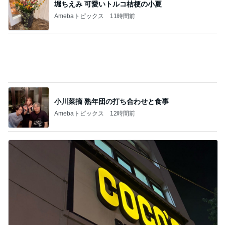
1
2
3
4
5
AKB48
たんぽぽ川村
北村総一朗
北別府学
OCHA NORM
エミコ
A
新登場ランキング
すべて見る
1
2
3
4
5
BEYOOOOO
ゆうこりん
島倉りか
石 安伊
蒼井心音
NDS
Ameba殿堂入りブログ
北斗晶
中川翔子
辻希美