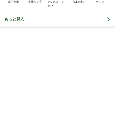
白髪を考え美容師と相談した髪色
Amebaトピックス
11時間前
記事を読む
だいた 4歳夏に向け体力温存中
Amebaトピックス
11時間前
だいた 母の退院に向け部屋を片付け
Amebaトピックス
11時間前
堀ちえみ 可愛いトルコ桔梗の小夏
Amebaトピックス
11時間前