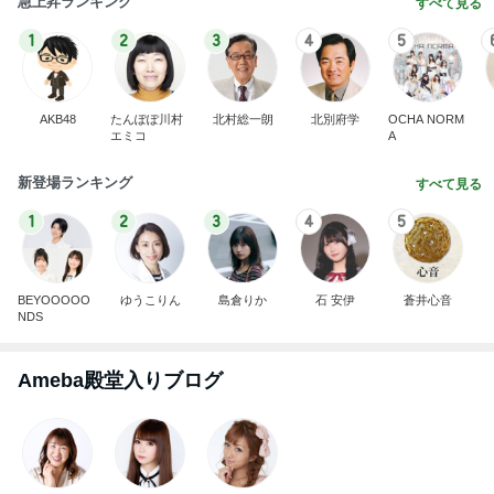
記事を読む
モト冬樹 不思議な家族の誕生日事情
Amebaトピックス
2日前
だいた 父の為に見つけた心強い商品
Amebaトピックス
1日前
綺麗に使ってくれた大家さんの言葉
Amebaトピックス
1日前