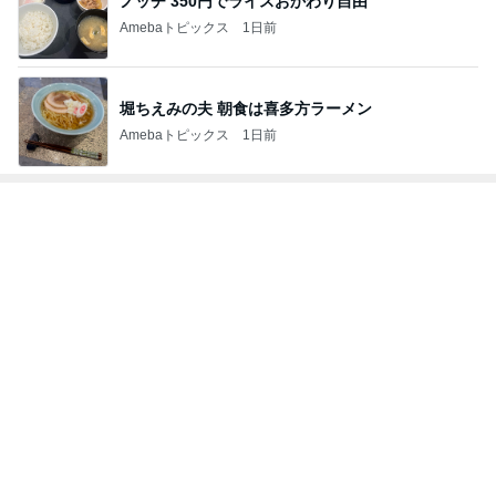
最近いただいてつけているお守り
Amebaトピックス
2日前
脂肪燃焼する珍しいプロテイン
Amebaトピックス
1日前
モト冬樹 帰宅後の愛犬たちの様子
Amebaトピックス
1日前
歌手部門ランキング
渡辺美里
小柳ルミ子
アグネス・チ
宮本佳林
クミコ