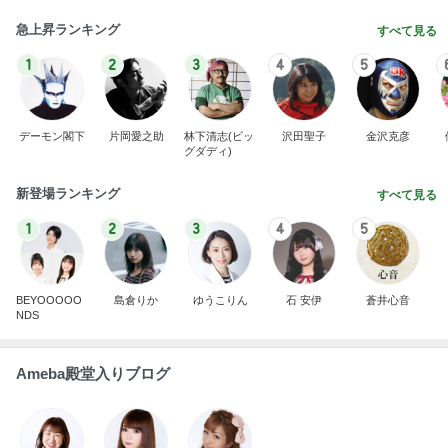
急上昇ランキング
すべて見る
1
2
3
4
5
デーモン閣下
片岡愛之助
林下清志(ビッ
沢田聖子
金沢克彦
グダディ)
新登場ランキング
すべて見る
1
2
3
4
5
BEYOOOOO
島倉りか
ゆうこりん
石 安伊
蒼井心音
NDS
Ameba殿堂入りブログ