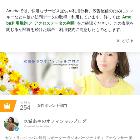
水城あやのオフィシャルブログ Powered by Ameba
アプリをダウンロードして
ブログの更新通知
を受け取りまし
開く
ょう。
ranking
女性タレント部門
254
水城あやのオフィシャルブログ
Powered by Ameba
セントラルジャパン所属 レポーター ラジオパーソナリティ アナウンサー 美