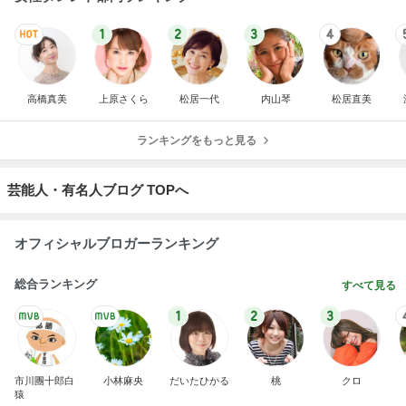
1
2
3
4
高橋真美
上原さくら
松居一代
内山琴
松居直美
ランキングをもっと見る
芸能人・有名人ブログ TOPへ
オフィシャルブロガーランキング
総合ランキング
すべて見る
1
2
3
市川團十郎白
小林麻央
だいたひかる
桃
クロ
猿