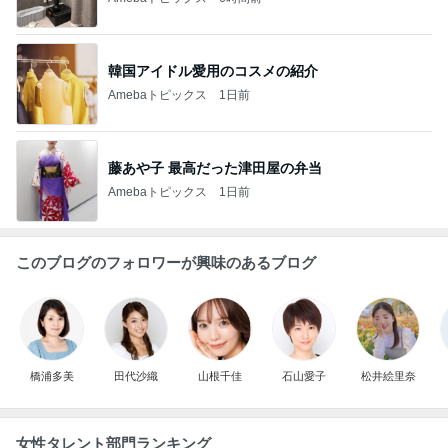
韓国アイドル愛用のコスメの紹介
Amebaトピックス
1日前
藤あや子 最高だった津田屋の弁当
Amebaトピックス
1日前
このブログのフォロワーが興味のあるブログ
橋浦多美
田代沙織
山根千佳
石山愛子
松井絵里奈
女性タレント部門ランキング