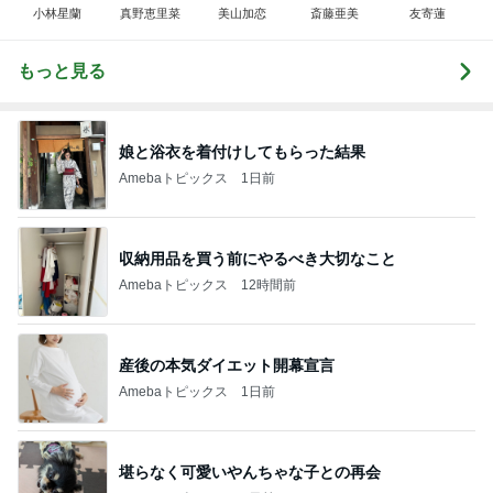
小林星蘭
真野恵里菜
美山加恋
斎藤亜美
友寄蓮
もっと見る
娘と浴衣を着付けしてもらった結果
Amebaトピックス
1日前
収納用品を買う前にやるべき大切なこと
Amebaトピックス
12時間前
産後の本気ダイエット開幕宣言
Amebaトピックス
1日前
堪らなく可愛いやんちゃな子との再会