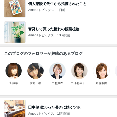
個人懇談で先生から指摘されたこと
Amebaトピックス
1日前
奮発して買った憧れの観葉植物
Amebaトピックス
13時間前
このブログのフォロワーが興味のあるブログ
安藤希
伊藤 桃
中村真衣
中澤有美子
藤森麻由
田中健 教わった暑さに効くツボ
Amebaトピックス
18時間前