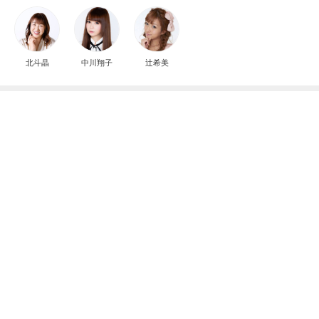
北斗晶
中川翔子
辻希美