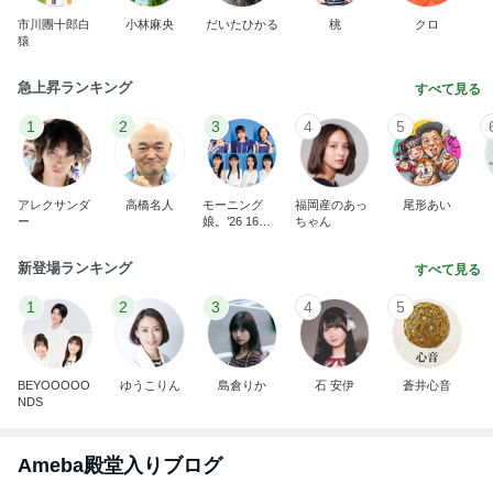
市川團十郎白
小林麻央
だいたひかる
桃
クロ
猿
急上昇ランキング
すべて見る
1
2
3
4
5
アレクサンダ
高橋名人
モーニング
福岡産のあっ
尾形あい
ー
娘。’26 16期1
ちゃん
7期
新登場ランキング
すべて見る
1
2
3
4
5
BEYOOOOO
ゆうこりん
島倉りか
石 安伊
蒼井心音
NDS
Ameba殿堂入りブログ