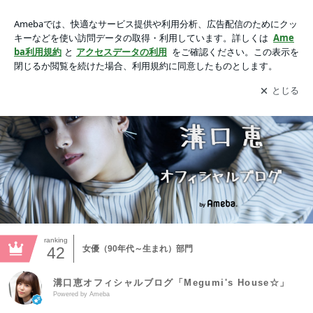
溝口恵オフィシャルブログ「Megumi's House☆」Powered by
Ameba
アプリをダウンロードして
ブログの更新通知
を受け取りまし
開く
ょう。
ranking
42
女優（90年代～生まれ）部門
溝口恵オフィシャルブログ「Megumi's House☆」
Powered by Ameba