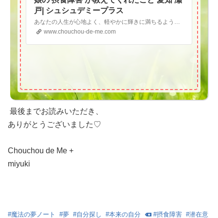
戸| シュシュデミープラス
あなたの人生が心地よく、軽やかに輝きに満ちるようサポートさせていただきます自分の中にある忘れてしまっているものを思い出し 思い出したものから得たメッセージを大切に /魔法の夢ノート /アクセスバーズ/摂食障害（拒食症・過食症）体験相談 シュシュデミープラス
www.chouchou-de-me.com
最後までお読みいただき、
ありがとうございました♡
Chouchou de Me +
miyuki
#
魔法の夢ノート
#
夢
#
自分探し
#
本来の自分
#
摂食障害
#
潜在意