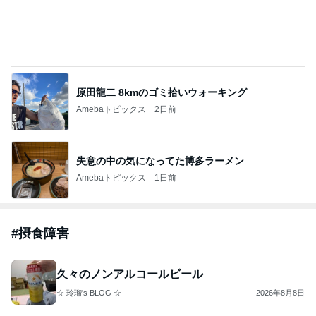
ありがとうございます
市川團十郎白猿オフィシャルB
4日前
ジャンルランキング
メンタルヘルス
48,888人参加中
1
精神科医こてつ名誉院長のブログ
kotetsutokumi
2
☆ 玲瑠's BLOG ☆
玲瑠
3
統合失調症と発達障害、ゆこたんのブログ
ゆこたん