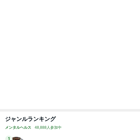
買い替えた冷蔵庫の収納に幻滅
Amebaトピックス
1日前
記事を読む
トップブロガーランキング
旅行
インテリア&DIY
1
1
「吉田さんちのファミ
おうちと暮らしの
リー日記」Powered b
ピ 〜HOME&LI
y Ameba 吉田さんファ
吉田さんファミリー
yuki (ドキ子）
ミリーオフィシャルブ
ログ
2
2
☆やまあこ☆さんのデ
ほんとうに必要な
ィズニー日記
か持たない暮らし
ep Life Simple
☆やまあこ☆
yukiko
ンテリアのきろく
3
3
日々是甘露2〜ディズニ
１００均・カルデ
ー風味〜
好き！食いしん坊