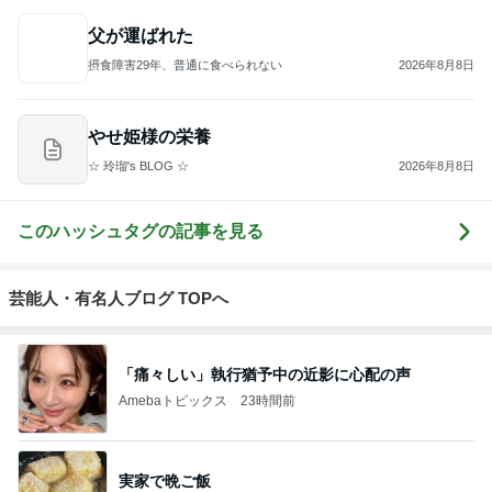
4
5
6
7
8
【量子波動LA
不育症 アル
kyupinの日
摂食障害29
吉野奏美の
BO】アルケミ
コール依存
記 気が向け
年、普通に食
『夢をかなえ
て
スト
性 不倫 離
ば更新
べられない
る魔法のブロ
婚
グ』
もっと見る
葬式する金もなく直葬も無理な家
Amebaトピックス
1日前
参加を迷わずお断りした裁判
Amebaトピックス
1日前
100元払って入るべき鉄道博物館