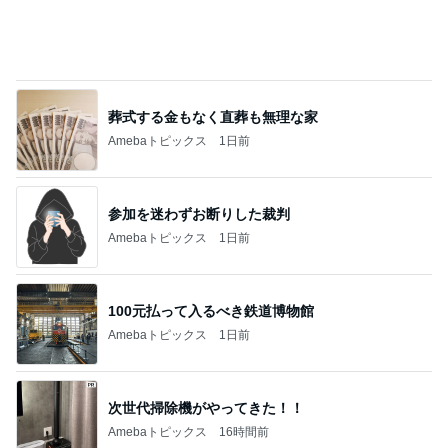
秋吉久美子 友達から貰ったプレゼント
Amebaトピックス
1日前
実家で晩ご飯
だいたひかるオフィシャルブログ Powered by
21時間前
Ameba
堀ちえみの夫 検診前に歴史ある牛丼
Amebaトピックス
2日前
わあ喉は‥
藤田朋子オフィシャルブログ「笑顔の種と眠る犬」
2日前
Powered by Ameba