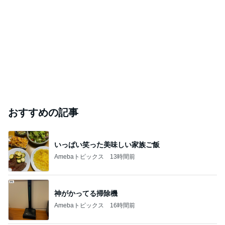
やせ姫様の栄養
☆ 玲瑠's BLOG ☆
2026年8月8日
このハッシュタグの記事を見る
芸能人・有名人ブログ TOPへ
「痛々しい」執行猶予中の近影に心配の声
Amebaトピックス
23時間前
実家で晩ご飯
だいたひかるオフィシャルブログ Powered by
21時間前
Ameba
「ナイスバディ」51歳の水着姿に絶賛
Amebaトピックス
1日前