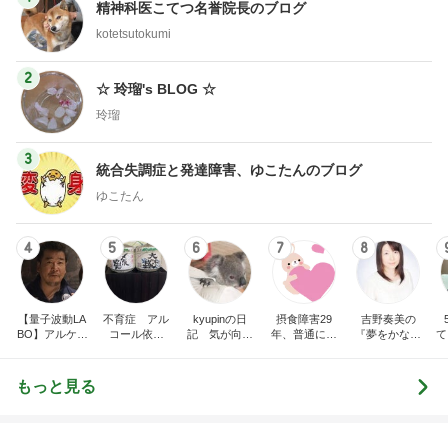
らりん☆のブログ
甘露
☆きらりん☆
もっと見る
オフィシャルブロガーランキング
総合ランキング
すべて見る
1
2
3
市川團十郎白
小林麻央
だいたひかる
桃
クロ
猿
急上昇ランキング
すべて見る
1
2
3
4
5