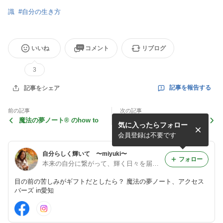
識
#
自分の生き方
いいね
コメント
リブログ
3
記事を報告する
記事をシェア
前の記事
次の記事
魔法の夢ノート®︎ のhow to
“好き”を見つけると人は強
気に入ったらフォロー
くなる
会員登録は不要です
自分らしく輝いて 〜miyuki〜
フォロー
本来の自分に繋がって、輝く日々を届けたい 摂食障害ご家族サポート、魔法の夢ノート【in愛知/全国】miyuki
目の前の苦しみがギフトだとしたら？ 魔法の夢ノート、アクセス
バーズ in愛知