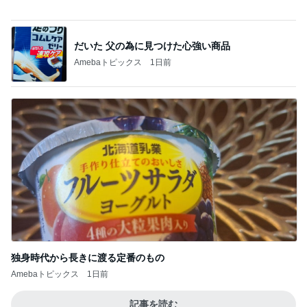
山田邦子 宇都宮の激励会で寝落ち
Amebaトピックス
1日前
記事を読む
津久井教生 治療に似たPCメンテ
Amebaトピックス
1日前
年金だけじゃ生活できない友人の言葉
Amebaトピックス
1日前
気づいたらめっちゃ伸びていた髪
Amebaトピックス
1日前