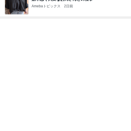
Amebaトピックス
2日前
トップブロガーランキング
インテリア&DIY
子育て
1
1
おうちと暮らしのレシ
kosodatefulな毎
ピ 〜HOME&LIFE〜
オギャ子の暴走～
yuki (ドキ子）
オギャ子
2
2
ほんとうに必要な物し
日曜日は９時まで
か持たない暮らし◆Ke
い。
ep Life Simple◆〜イ
yukiko
あべかわ
ンテリアのきろく〜
3
3
１００均・カルディ大
四十路シンパパの
好き！食いしん坊☆き
日記
らりん☆のブログ
☆きらりん☆
はやパパ
もっと見る