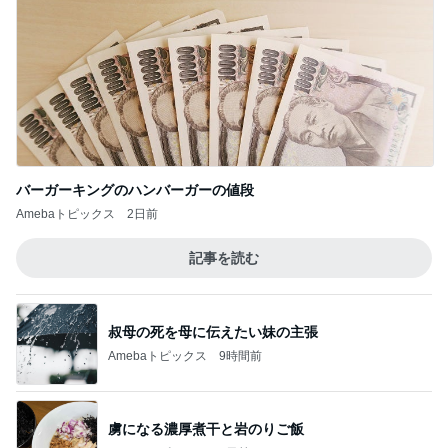
全く別物の耐震等級3と3相当
Amebaトピックス
2日前
記事を読む
久しぶりに作り好評だったから揚げ
Amebaトピックス
11時間前
ジャンル人気記事ランキング
スイーツ・デザートマニア
【びっくりドンキー】チームイチモリ セレ
ブ？？モーニング
1