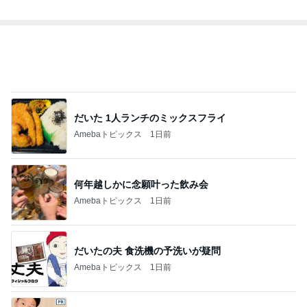
総合ランキング
すべて見る
1
2
3
市川團十郎白
小林麻央
だいたひかる
桃
クロ
猿
急上昇ランキング
すべて見る
1
2
3
4
5
AKB48
たんぽぽ川村
北村総一朗
北別府学
OCHA NORM
エミコ
A
新登場ランキング
すべて見る
1
2
3
4
5