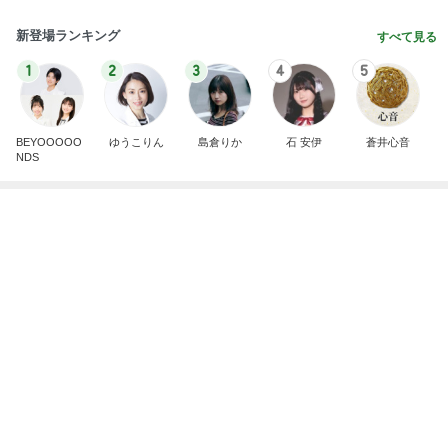
記事を読む
叔母の死を母に伝えたい妹の主張
Amebaトピックス
9時間前
虜になる濃厚煮干と岩のりご飯
Amebaトピックス
1日前
25周年デザインの無料コースター
Amebaトピックス
1日前
義母との同居を断った義弟の言い分
Amebaトピックス
2日前