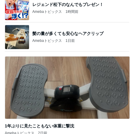
BEYOOOOO
ゆうこりん
島倉りか
石 安伊
蒼井心音
NDS
芸能人・有名人ブログ TOPへ
神がかってる掃除機
Amebaトピックス
1時間前
蓋が甘く汁が漏れてしまった弁当
Amebaトピックス
1日前
コメダのマスコット4個目の開封結果
Amebaトピックス
1日前