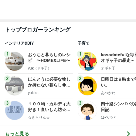
だいた 1人ランチのミックスフライ
Amebaトピックス
1日前
何年越しかに念願叶った飲み会
Amebaトピックス
1日前
だいたの夫 食洗機の予洗いが疑問
Amebaトピックス
1日前
レジェンド松下のなんでもプレゼン！
Amebaトピックス
1時間前
髪の量が多くても安心なヘアクリップ