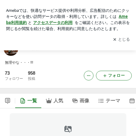
みやぱぱの「ほんま台湾で痩せたいわん！」
アプリをダウンロードして
ブログの更新通知
を受け取りまし
開く
ょう。
みやぱぱの「ほんま台湾で痩せたいわん！」
無理やな・・・!!!
73
958
フォロー
フォロワー
投稿
一覧
人気
画像
テーマ