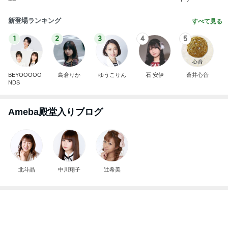
新登場ランキング
すべて見る
1
2
3
4
5
BEYOOOOO
島倉りか
ゆうこりん
石 安伊
蒼井心音
NDS
Ameba殿堂入りブログ
北斗晶
中川翔子
辻希美