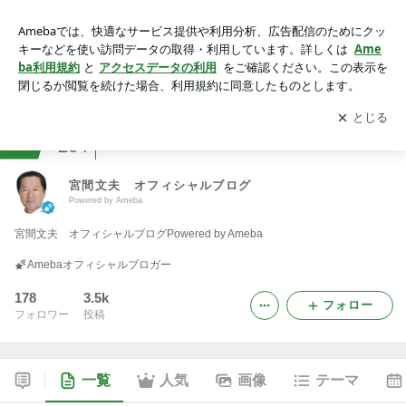
宮間文夫 オフィシャルブログPowered by Ameba
アプリをダウンロードして
ブログの更新通知
を受け取りまし
開く
ょう。
ranking
政治家部門
204
宮間文夫 オフィシャルブログ
Powered by Ameba
宮間文夫 オフィシャルブログPowered by Ameba
Amebaオフィシャルブロガー
178
3.5k
フォロー
フォロワー
投稿
一覧
人気
画像
テーマ