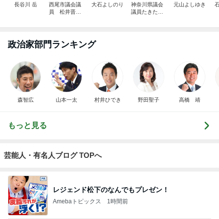
長谷川 岳
西尾市議会議
大石よしのり
神奈川県議会
元山よしゆき
員 松井晋一
議員たきた孝
郎
徳～ノーブレ
ス・オブリュ
ージュ～
政治家部門ランキング
森智広
山本一太
村井ひでき
野田聖子
高橋 靖
もっと見る
芸能人・有名人ブログ TOPへ
レジェンド松下のなんでもプレゼン！
Amebaトピックス
1時間前