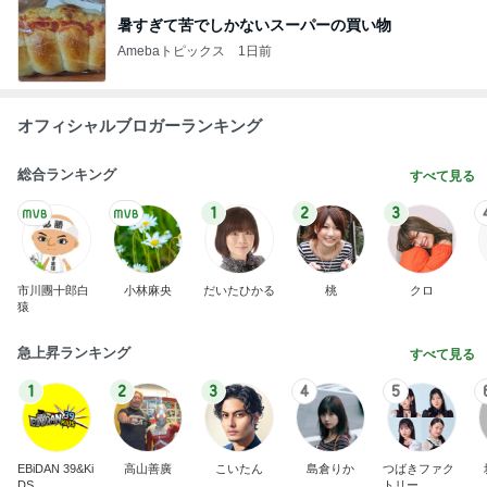
暑すぎて苦でしかないスーパーの買い物
Amebaトピックス
1日前
オフィシャルブロガーランキング
総合ランキング
すべて見る
1
2
3
市川團十郎白
小林麻央
だいたひかる
桃
クロ
猿
急上昇ランキング
すべて見る
1
2
3
4
5
EBiDAN 39&Ki
高山善廣
こいたん
島倉りか
つばきファク
DS
トリー