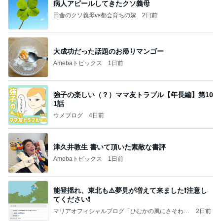
病人アピールしてきたクソ義母
田舎のクソ義母vs都会育ちの嫁
2日前
大成功だった話題のお帰りマンゴー
Amebaトピックス
1日前
強子の楽しい（？）ママ友トラブル【年長編】第10
1話
ウメブログ
4日前
津久井教生 書いて頂いた素敵な書評
Amebaトピックス
1日前
能登揺れ、東北も⚠️夢見が増えて来ました❗️注意し
てください❗️
マリアオフィシャルブログ「ひむかの風にさそわれ
2日前
て」Powered by Ameba