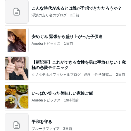
こんな時代が来るとは誰が予想できただろうか？
浮浪の走り者のブログ
2日前
安めぐみ 緊張から盛り上がった子供達
Amebaトピックス
1日前
【新記事】これができる女性を男は手放せない！究
極の恋愛テクニック
クノタチホオフィシャルブログ「恋学・性学研究
2日前
室」Powered by Ameba
いっぱい笑った美味しい家族ご飯
Amebaトピックス
19時間前
平和を守る
ブルーサファイア
3日前