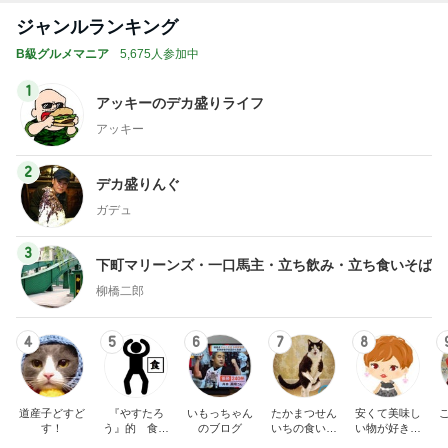
ジャンルランキング
B級グルメマニア
5,675人参加中
1
アッキーのデカ盛りライフ
アッキー
2
デカ盛りんぐ
ガデュ
3
下町マリーンズ・一口馬主・立ち飲み・立ち食いそば
柳橋二郎
4
5
6
7
8
道産子どすど
『やすたろ
いもっちゃん
たかまつせん
安くて美味し
す！
う』的 食の
のブログ
いちの食い散
い物が好き☆
備忘録
らかし日記
彡