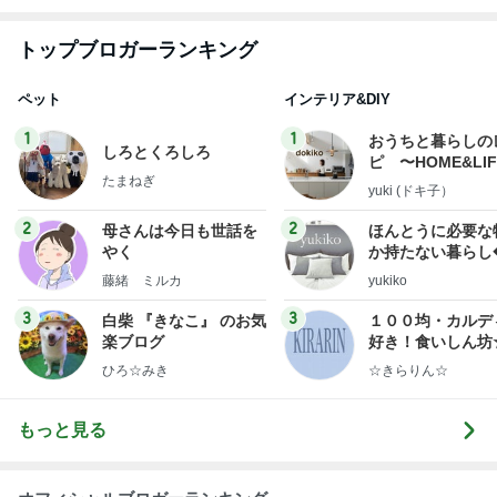
トップブロガーランキング
ペット
インテリア&DIY
1
1
おうちと暮らしの
しろとくろしろ
ピ 〜HOME&LI
たまねぎ
yuki (ドキ子）
2
2
母さんは今日も世話を
ほんとうに必要な
やく
か持たない暮らし
ep Life Simple
藤緒 ミルカ
yukiko
ンテリアのきろく
3
3
白柴 『きなこ』 のお気
１００均・カルデ
楽ブログ
好き！食いしん坊
らりん☆のブログ
ひろ☆みき
☆きらりん☆
もっと見る