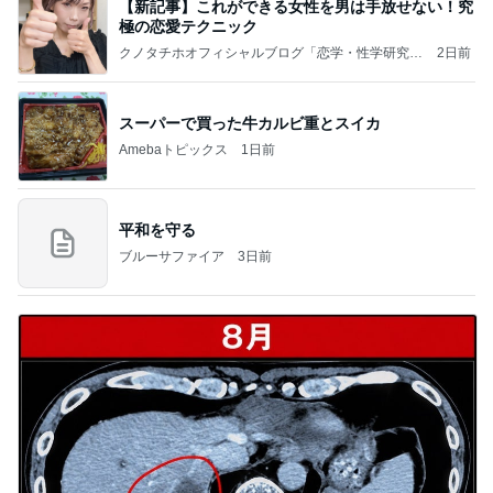
【新記事】これができる女性を男は手放せない！究
極の恋愛テクニック
クノタチホオフィシャルブログ「恋学・性学研究
2日前
室」Powered by Ameba
スーパーで買った牛カルビ重とスイカ
Amebaトピックス
1日前
平和を守る
ブルーサファイア
3日前