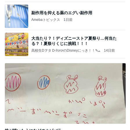
副作用を抑える薬のエグい副作用
Amebaトピックス
1日前
大当たり？！ディズニーストア夏祭り…何当た
る？！夏祭りくじに挑戦！！！
高校生Dヲタ Ꭰ-ᎮꭵꭹꭴのDisneyにっき！！✎ܚ
14日前