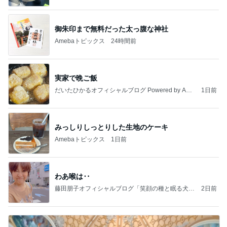
御朱印まで無料だった太っ腹な神社
Amebaトピックス
24時間前
実家で晩ご飯
だいたひかるオフィシャルブログ Powered by Ame
1日前
ba
みっしりしっとりした生地のケーキ
Amebaトピックス
1日前
わあ喉は‥
藤田朋子オフィシャルブログ「笑顔の種と眠る犬」
2日前
Powered by Ameba