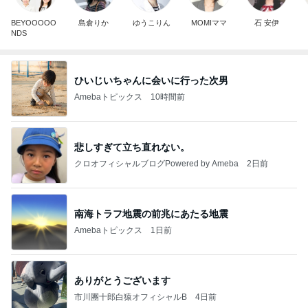
BEYOOOOO
島倉りか
ゆうこりん
MOMIママ
石 安伊
NDS
ひいじいちゃんに会いに行った次男
Amebaトピックス
10時間前
悲しすぎて立ち直れない。
クロオフィシャルブログPowered by Ameba
2日前
南海トラフ地震の前兆にあたる地震
Amebaトピックス
1日前
ありがとうございます
市川團十郎白猿オフィシャルB
4日前