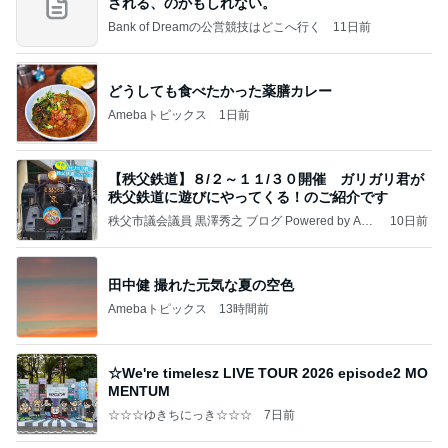
される、のかもしれない。
Bank of Dreamの公営競技はどこへ行く
11日前
どうしても食べたかった薬膳カレー
Amebaトピックス
1日前
【秩父鉄道】８/２～１１/３０開催 ガリガリ君が
秩父鉄道に遊びにやってくる！のご紹介です
秩父市議会議員 黒澤秀之 ブログ Powered by Ame
10日前
ba
田中健 撮れた元気な夏の空色
Amebaトピックス
13時間前
☆We're timelesz LIVE TOUR 2026 episode2 MO
MENTUM
☆☆☆ゆきちにっき☆☆☆
7日前