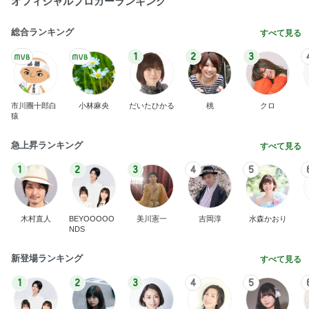
オフィシャルブロガーランキング
総合ランキング
すべて見る
1
2
3
市川團十郎白
小林麻央
だいたひかる
桃
クロ
猿
急上昇ランキング
すべて見る
1
2
3
4
5
木村直人
BEYOOOOO
美川憲一
吉岡淳
水森かおり
NDS
新登場ランキング
すべて見る
1
2
3
4
5