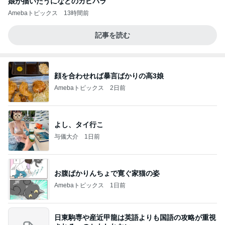
娘が描いたうになどのカピバラ
Amebaトピックス
13時間前
記事を読む
顔を合わせれば暴言ばかりの高3娘
Amebaトピックス
2日前
よし、タイ行こ
与儀大介
1日前
お腹ぱかりんちょで寛ぐ家猫の姿
Amebaトピックス
1日前
日東駒専や産近甲龍は英語よりも国語の攻略が重視