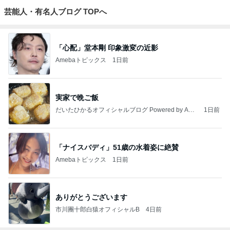
芸能人・有名人ブログ TOPへ
「心配」堂本剛 印象激変の近影
Amebaトピックス
1日前
実家で晩ご飯
だいたひかるオフィシャルブログ Powered by Ame
1日前
ba
「ナイスバディ」51歳の水着姿に絶賛
Amebaトピックス
1日前
ありがとうございます
市川團十郎白猿オフィシャルB
4日前