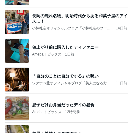
長岡の隠れ名物。明治時代からある和菓子屋のアイ
ス…！
小林礼奈オフィシャルブログ「小林礼奈のブーブ
14日前
ーブログ」Powered by Ameba
値上がり前に購入したティファニー
Amebaトピックス
1日前
「自分のことは自分でする」の呪い
ワタナベ薫オフィシャルブログ「美人になる方
11日前
法」Powered by Ameba
息子だけお弁当だったデイの昼食
Amebaトピックス
12時間前