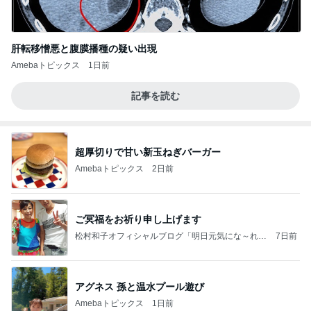
肝転移憎悪と腹膜播種の疑い出現
Amebaトピックス
1日前
記事を読む
超厚切りで甘い新玉ねぎバーガー
Amebaトピックス
2日前
ご冥福をお祈り申し上げます
松村和子オフィシャルブログ「明日元気にな～れ」
7日前
Powered by Ameba
アグネス 孫と温水プール遊び
Amebaトピックス
1日前