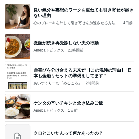
良い氣分や妄想のワークを重ねても引き寄せが起き
ない理由
心のブレーキを外して引き寄せを加速させる方法：
4日前
引き寄せ研究所
微熱が続き再受診しない夫の行動
Amebaトピックス
21時間前
㊗️喜びを分け合える未来❣️”【この混沌の理由】”⽇
本も⾦融リセットの準備をしてます ””
あいすくりーむ『めるころ』
2時間前
ケンタの辛いチキンと炊き込みご飯
Amebaトピックス
1日前
クロとこいたんって何かあったの？