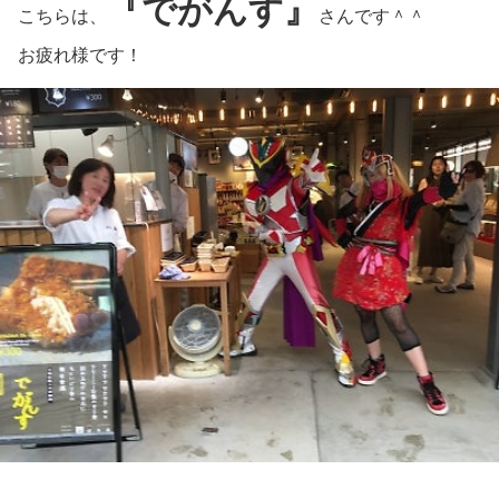
『でがんす』
こちらは、
さんです＾＾
お疲れ様です！