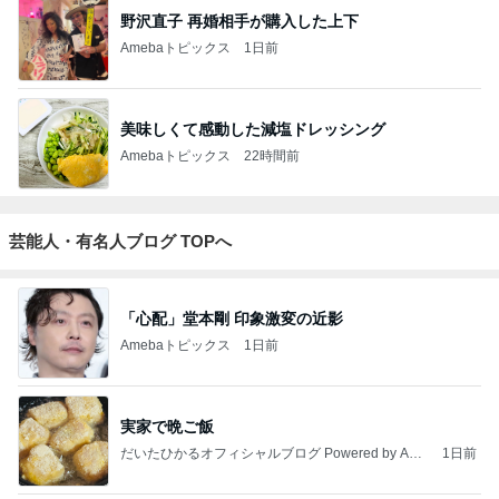
野沢直子 再婚相手が購入した上下
Amebaトピックス
1日前
美味しくて感動した減塩ドレッシング
Amebaトピックス
22時間前
芸能人・有名人ブログ TOPへ
「心配」堂本剛 印象激変の近影
Amebaトピックス
1日前
実家で晩ご飯
だいたひかるオフィシャルブログ Powered by Ame
1日前
ba