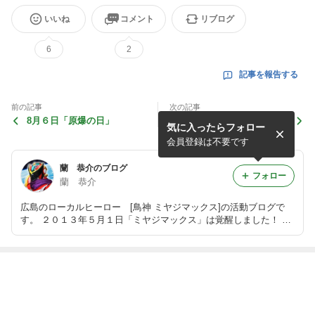
いいね
コメント
リブログ
6
2
記事を報告する
前の記事
次の記事
8月６日「原爆の日」
7月28日「第43回宮島パトロ
気に入ったらフォロー
ール」開催いたします！
会員登録は不要です
蘭 恭介のブログ
フォロー
蘭 恭介
広島のローカルヒーロー [鳥神 ミヤジマックス]の活動ブログで
す。 ２０１３年５月１日「ミヤジマックス」は覚醒しました！ こ
れからも応援よろしく！!