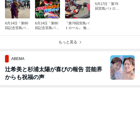
5月17日「第79
回宮島パトロー
ル」開催しま
す！
6月14日「第80
6月14日「第80
『第79回宮島パ
回記念宮島パト
回記念宮島パト
トロール』 無事
ロール」終了し
ロール」開催い
に終了しまし
ました！
たします！
た！^^;
もっと見る
ABEMA
辻希美と杉浦太陽が喜びの報告 芸能界
からも祝福の声