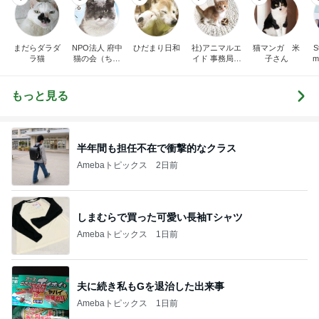
まだらダラダ
NPO法人 府中
ひだまり日和
社)アニマルエ
猫マンガ 米
St
ラ猫
猫の会（ちゅ
イド 事務局＆
子さん
m
ー猫）
みんなの日記
もっと見る
半年間も担任不在で衝撃的なクラス
Amebaトピックス
2日前
しまむらで買った可愛い長袖Tシャツ
Amebaトピックス
1日前
夫に続き私もGを退治した出来事
Amebaトピックス
1日前