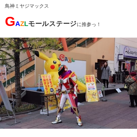
鳥神ミヤジマックス
G
A
Z
L
モールステージ
に推参っ！