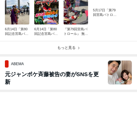
5月17日「第79
回宮島パトロー
ル」開催しま
す！
6月14日「第80
6月14日「第80
『第79回宮島パ
回記念宮島パト
回記念宮島パト
トロール』 無事
ロール」終了し
ロール」開催い
に終了しまし
ました！
たします！
た！^^;
もっと見る
ABEMA
元ジャンポケ斉藤被告の妻がSNSを更
新