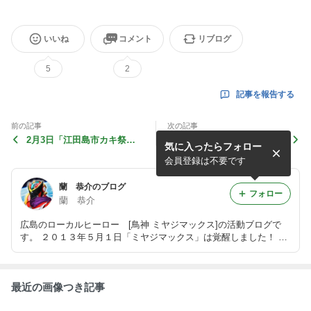
いいね
コメント
リブログ
5
2
記事を報告する
前の記事
次の記事
2月3日「江田島市カキ祭」
1月16日「公認 廿日市自動車
気に入ったらフォロー
に参加させていただきます。
学校 交通安全ロケ」に行っ
^^
てきました。^^
会員登録は不要です
蘭 恭介のブログ
フォロー
蘭 恭介
広島のローカルヒーロー [鳥神 ミヤジマックス]の活動ブログで
す。 ２０１３年５月１日「ミヤジマックス」は覚醒しました！ こ
れからも応援よろしく！!
最近の画像つき記事