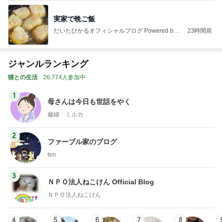
実家で晩ご飯
だいたひかるオフィシャルブログ Powered by
23時間前
Ameba
ジャンルランキング
猫との生活
26,774人参加中
1
母さんは今日も世話をやく
藤緒 ミルカ
2
ファーブル家のブログ
ten
3
ＮＰＯ法人ねこけん Official Blog
ＮＰＯ法人ねこけん
4
5
6
7
8