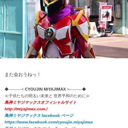
また会おうねっ！
◆---------<
CYOUJIN MIYAJIMAX
>---------◆
≪子供たちの明るい未来と 世界平和のために≫
鳥神ミヤジマックスオフィシャルサイト
http://miyajimax.com./
鳥神ミヤジマックス facebook ページ
https://www.facebook.com/cyoujin.miyajimax