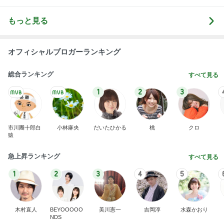
もっと見る
オフィシャルブロガーランキング
総合ランキング
すべて見る
1
2
3
市川團十郎白
小林麻央
だいたひかる
桃
クロ
猿
急上昇ランキング
すべて見る
1
2
3
4
5
木村直人
BEYOOOOO
美川憲一
吉岡淳
水森かおり
NDS