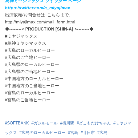
鳥神ミヤジマックス ツイッター ページ
https://twitter.com/c_miyajimax
出演依頼/お問合せは↓こちらまで。
http://miyajimax.com/mail_form.html
◆--------<
PRODUCTION [SHIN-A]
>--------◆
#ミヤジマックス
#鳥神ミヤジマックス
#広島のローカルヒーロー
#広島のご当地ヒーロー
#広島県のローカルヒーロー
#広島県のご当地ヒーロー
#中国地方のローカルヒーロー
#中国地方のご当地ヒーロー
#宮島のローカルヒーロー
#宮島のご当地ヒーロー
#
SOFTBANK
#
ガジルモール
#
横川駅
#
どこもだけちゃん
#
ミヤジマ
ックス
#
広島のローカルヒーロー
#
宮島
#
廿日市
#
広島