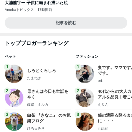
大浦龍宇一 子供に頼まれ描いた絵
Amebaトピックス
17時間前
記事を読む
トップブロガーランキング
ペット
ファッション
1
1
妻です。ママです
しろとくろしろ
です。
たまねぎ
eri.
2
2
母さんは今日も世話を
40代からの大人
やく
アルを品良く着こ
ファッションブロ
藤緒 ミルカ
えりん
3
3
白柴 『きなこ』 のお気
銀の滴降る降るま
楽ブログ
に・・・
ひろ☆みき
illallan