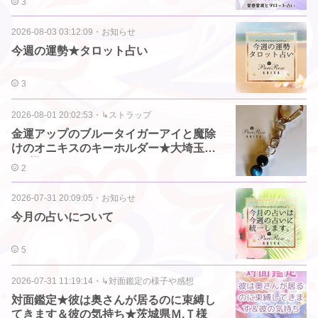
3
2026-08-03 03:12:09
・
お知らせ
今週の運勢★タロット占い
3
2026-08-01 20:02:53
・
↳ストラップ
金運アップのブルータイガーアイと魔除
けのオニキスのキーホルダー★大埼玉県
Y.K様
2
2026-07-31 20:09:05
・
お知らせ
今月の占いについて
5
2026-07-31 11:19:14
・
↳対面鑑定の様子や感想
対面鑑定★彼は奥さんが居るのに束縛し
てきます＆彼の気持ち★茨城県Ｍ.Ｔ様