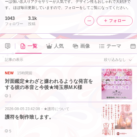
ーは強い念入りアクセサリーが人気です。 デザイン性もおしゃれで大好評で
す。 ほぼ毎日更新していますので、フォローをしてご覧になってください。
1043
3.1k
フォロー
フォロワー
投稿
一覧
人気
画像
テーマ
記事の表示
絞り込みなし
NEW
15時間前
対面鑑定★わざと嫌われるような発言を
する彼の本音と今後★埼玉県M.K様
1
2026-08-05 23:42:08
・
★護符について
護符を制作致します。
5