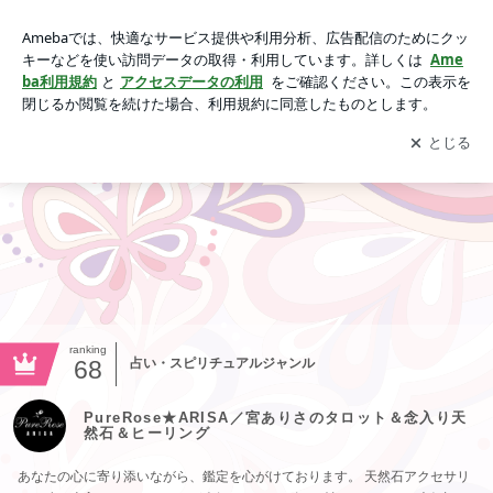
PureRose★ARISA／宮ありさのタロット＆念入り天然石＆ヒ
ーリング
アプリをダウンロードして
ブログの更新通知
を受け取りまし
開く
ょう。
ranking
68
占い・スピリチュアルジャンル
PureRose★ARISA／宮ありさのタロット＆念入り天
然石＆ヒーリング
あなたの心に寄り添いながら、鑑定を心がけております。 天然石アクセサリ