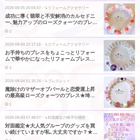
2026-08-05 20:04:47
・
↳リフォームアクセサリー
成功に導く翡翠と不安解消のカルセドニ
ー､魅力アップのローズクォーツのブレス
★東京都N.K様
2
2026-08-04 20:17:16
・
↳リフォームアクセサリー
お手持ちのブレスをちょこっとリフォー
ムで華やかになったリフォームブレス★
埼玉県M.Y様
3
2026-08-04 01:35:24
・
↳ブレスレット
魔除けのマザーオブパールと恋愛運上昇
の最高級ローズクォーツのブレス★埼玉
県M.Y様
1
2026-08-03 07:48:07
・
↳対面鑑定の様子や感想
対面鑑定★大人気グループのグッズを買
い続けていますが私､大丈夫ですか？★埼
玉県N.Y様