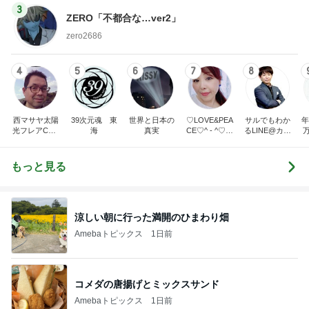
3
ZERO「不都合な…ver2」
zero2686
4
5
6
7
8
西マサヤ太陽
39次元魂 東
世界と日本の
♡LOVE&PEA
サルでもわか
年
光フレアCME
海
真実
CE♡^ - ^♡の
るLINE@カフ
波動地震予知
ブログ
ェ～LINE自動
研究者。東南
化システム開
海地震と南海
発者のつぶや
もっと見る
トラフ地震は2
き～
031年前後ま
で❗❗
涼しい朝に行った満開のひまわり畑
Amebaトピックス
1日前
コメダの唐揚げとミックスサンド
Amebaトピックス
1日前