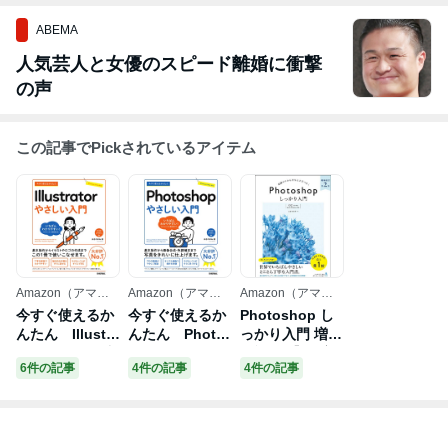
ABEMA
人気芸人と女優のスピード離婚に衝撃
の声
この記事でPickされているアイテム
Amazon（アマゾ
Amazon（アマゾ
Amazon（アマゾ
ン）
ン）
ン）
今すぐ使えるか
今すぐ使えるか
Photoshop し
んたん Illustra
んたん Photo
っかり入門 増補
tor やさしい入
shop やさし
改訂版 【CC完
6件の記事
4件の記事
4件の記事
門
い入門
全対応】[Mac &
Windows対応]