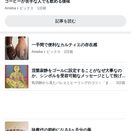
コーヒーが苦手な人でも飲める後味
Amebaトピックス
1日前
記事を読む
一手間で便利なカルティエの存在感
Amebaトピックス
2日前
涅槃寂静をゴールに設定することがなぜ大事なの
か、シンボルを受容可能なメッセージとして投げる
ことが
気功師から見たバレエとヒーリングのコツ～「まと
3日前
いのば」ブログ
診察代の節約になる3ヶ月分の薬