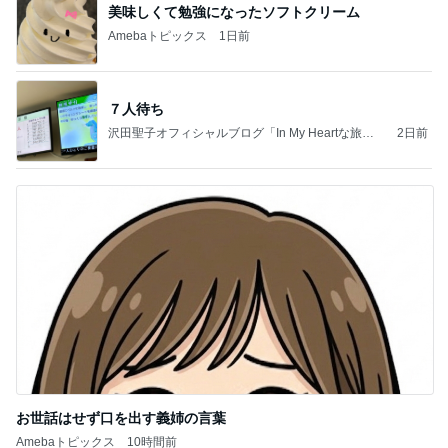
美味しくて勉強になったソフトクリーム
Amebaトピックス
1日前
７人待ち
沢田聖子オフィシャルブログ「In My Heartな旅日
2日前
記」by Ameba
お世話はせず口を出す義姉の言葉
Amebaトピックス
10時間前