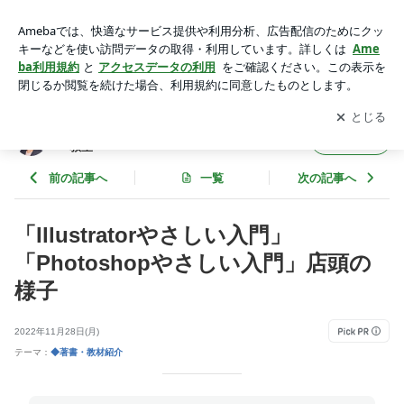
「Illustratorやさしい入門」「Photoshopやさしい入門」店頭の
様子 | まきのゆみの Adobeデザインソフト マスター教室
アプリをダウンロードして
ブログの更新通知
を受け取りまし
開く
ょう。
まきのゆみの Adobeデザインソフト マスタ
フォロー
ー教室
前の記事へ
一覧
次の記事へ
「Illustratorやさしい入門」
「Photoshopやさしい入門」店頭の
様子
2022年11月28日(月)
テーマ：
◆著書・教材紹介