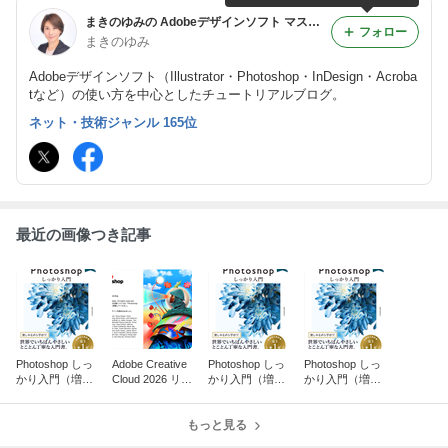
まきのゆみの Adobeデザインソフト マスター教室
フォロー
まきのゆみ
Adobeデザインソフト（Illustrator・Photoshop・InDesign・Acroba
tなど）の使い方を中心としたチュートリアルブログ。
ネット・技術ジャンル 165位
最近の画像つき記事
Photoshop しっ
Adobe Creative
Photoshop しっ
Photoshop しっ
かり入門（増補
Cloud 2026 リリ
かり入門（増補
かり入門（増補
改訂第3版）重
ース！
改訂第3版）重
改訂第3版）重
版（5刷）！
版（4刷）！
版（2刷）！
もっと見る