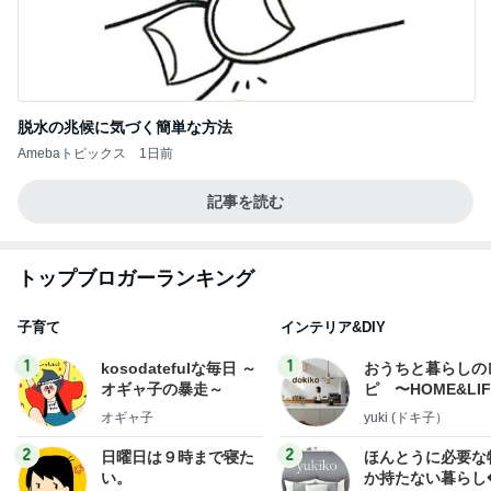
脱水の兆候に気づく簡単な方法
Amebaトピックス
1日前
記事を読む
トップブロガーランキング
子育て
インテリア&DIY
1
1
kosodatefulな毎日 ～
おうちと暮らしの
オギャ子の暴走～
ピ 〜HOME&LI
オギャ子
yuki (ドキ子）
2
2
日曜日は９時まで寝た
ほんとうに必要な
い。
か持たない暮らし