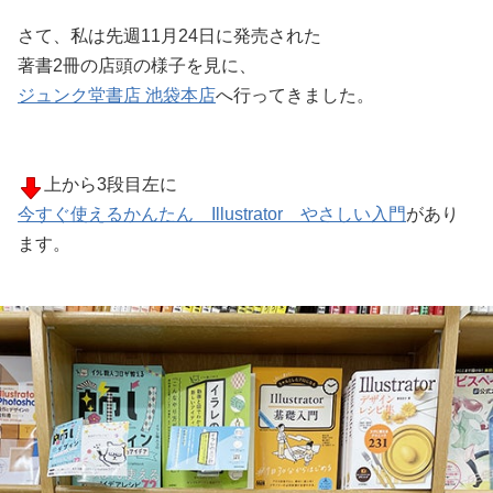
さて、私は先週11月24日に発売された
著書2冊の店頭の様子を見に、
ジュンク堂書店 池袋本店
へ行ってきました。
上から3段目左に
今すぐ使えるかんたん Illustrator やさしい入門
があり
ます。