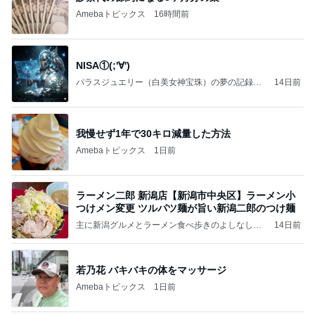
Amebaトピックス
16時間前
NISA①(;'∀')
パラスジュエリー（白美女神宝珠）の夢の記録
14日前
（続編）
我慢せず1年で30キロ減量した方法
Amebaトピックス
1日前
ラーメン二郎 新潟店【新潟市中央区】ラーメン小
つけメン変更 ツルパツ麺が旨い新潟二郎のつけ麺
主に新潟グルメとラーメン食べ歩きのよしなしご
14日前
と
若乃花 バキバキの体をマッサージ
Amebaトピックス
1日前