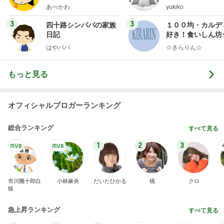
ep Life Simple
あべかわ
yukiko
ンテリアのきろく
3
3
四十路シンパパの家族
１００均・カルデ
日記
好き！食いしん坊
らりん☆のブログ
はやパパ
☆きらりん☆
もっと見る
オフィシャルブロガーランキング
総合ランキング
すべて見る
1
2
3
市川團十郎白
小林麻央
だいたひかる
桃
クロ
猿
急上昇ランキング
すべて見る