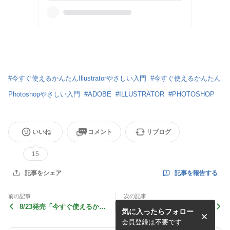
#
今すぐ使えるかんたんIllustratorやさしい入門
#
今すぐ使えるかんたん
Photoshopやさしい入門
#
ADOBE
#
ILLUSTRATOR
#
PHOTOSHOP
いいね
コメント
リブログ
15
記事を報告する
記事をシェア
前の記事
次の記事
8/23発売「今すぐ使えるかん
Illustrator2023（バージョン
気に入ったらフォロー
たん InDesign やさしい入
27.0.1）起動画面
門」
会員登録は不要です