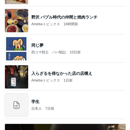
のはっぴぃな毎日」Powered by Ameba
野沢 バブル時代の仲間と焼肉ランチ
Amebaトピックス
16時間前
同じ夢
四コマ戦士 パパ戦記
10日前
入らざるを得なかった店の店構え
Amebaトピックス
1日前
学生
日本人
7日前