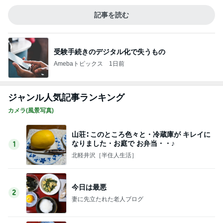
記事を読む
受験手続きのデジタル化で失うもの
Amebaトピックス
1日前
ジャンル人気記事ランキング
カメラ(風景写真)
山荘∶ このところ色々と・冷蔵庫が キレイに
なりました・お庭で お弁当・・♪
1
北軽井沢［半住人生活］
今日は最悪
2
妻に先立たれた老人ブログ