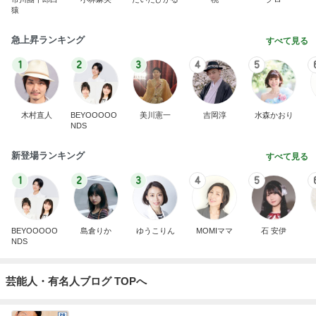
猿
急上昇ランキング
すべて見る
1
2
3
4
5
木村直人
BEYOOOOO
美川憲一
吉岡淳
水森かおり
NDS
新登場ランキング
すべて見る
1
2
3
4
5
BEYOOOOO
島倉りか
ゆうこりん
MOMIママ
石 安伊
NDS
芸能人・有名人ブログ TOPへ