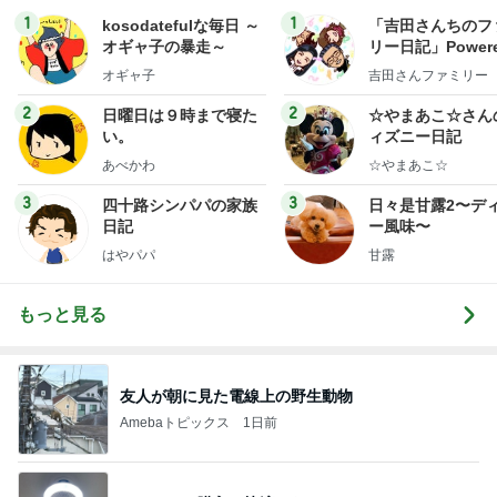
1
1
kosodatefulな毎日 ～
「吉田さんちのフ
オギャ子の暴走～
リー日記」Powere
y Ameba 吉田さ
オギャ子
吉田さんファミリー
ミリーオフィシャ
ログ
2
2
日曜日は９時まで寝た
☆やまあこ☆さん
い。
ィズニー日記
あべかわ
☆やまあこ☆
3
3
四十路シンパパの家族
日々是甘露2〜デ
日記
ー風味〜
はやパパ
甘露
もっと見る
友人が朝に見た電線上の野生動物
Amebaトピックス
1日前