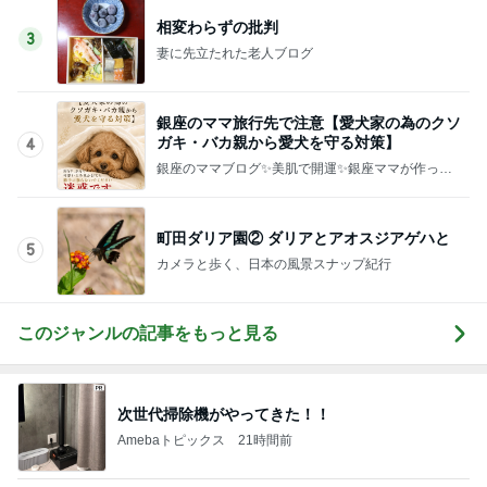
相変わらずの批判
3
妻に先立たれた老人ブログ
銀座のママ旅行先で注意【愛犬家の為のクソ
ガキ・バカ親から愛犬を守る対策】
4
銀座のママブログ✨美肌で開運✨銀座ママが作った
化粧品✨銀座クラブ高嶋25歳で開店✨高嶋りえ子
お着物でエルメス バーキン コーデ
町田ダリア園② ダリアとアオスジアゲハと
5
カメラと歩く、日本の風景スナップ紀行
このジャンルの記事をもっと見る
次世代掃除機がやってきた！！
Amebaトピックス
21時間前