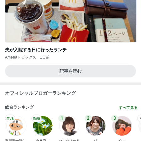
夫が入院する日に行ったランチ
Amebaトピックス
1日前
記事を読む
オフィシャルブロガーランキング
総合ランキング
すべて見る
1
2
3
市川團十郎白
小林麻央
だいたひかる
桃
クロ