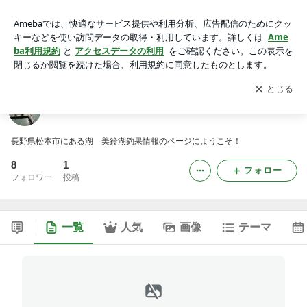
美鈴湖 釣果情報
アプリをダウンロードして
ブログの更新通知
を受け取りまし
開く
ょう。
美鈴湖 釣果情報
長野県松本市にある湖 美鈴湖釣果情報のページにようこそ！
8
1
フォロー
フォロワー
投稿
一覧
人気
画像
テーマ