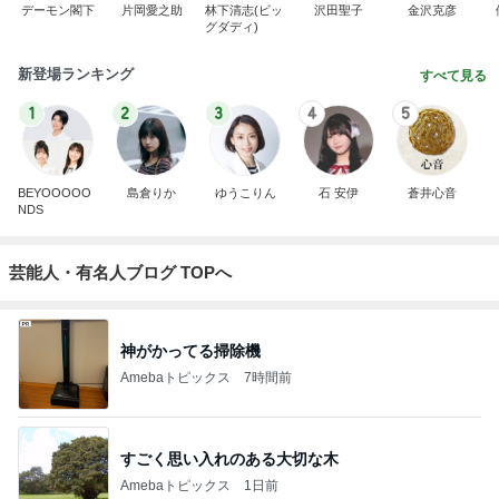
デーモン閣下
片岡愛之助
林下清志(ビッ
沢田聖子
金沢克彦
グダディ)
新登場ランキング
すべて見る
1
2
3
4
5
BEYOOOOO
島倉りか
ゆうこりん
石 安伊
蒼井心音
NDS
芸能人・有名人ブログ TOPへ
神がかってる掃除機
Amebaトピックス
7時間前
すごく思い入れのある大切な木
Amebaトピックス
1日前