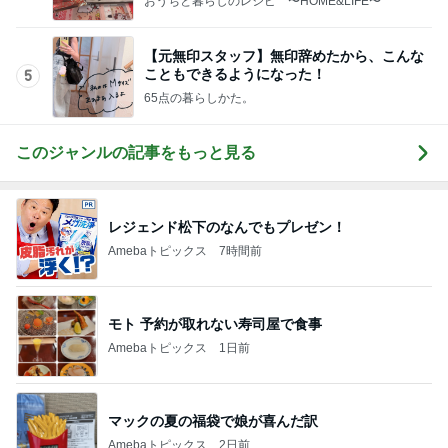
おうちと暮らしのレシピ 〜HOME&LIFE〜
【元無印スタッフ】無印辞めたから、こんな
こともできるようになった！
5
65点の暮らしかた。
このジャンルの記事をもっと見る
レジェンド松下のなんでもプレゼン！
Amebaトピックス
7時間前
モト 予約が取れない寿司屋で食事
Amebaトピックス
1日前
マックの夏の福袋で娘が喜んだ訳
Amebaトピックス
2日前