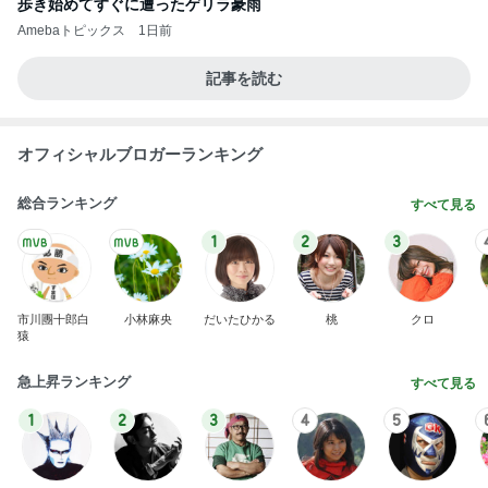
歩き始めてすぐに遭ったゲリラ豪雨
Amebaトピックス
1日前
記事を読む
オフィシャルブロガーランキング
総合ランキング
すべて見る
1
2
3
市川團十郎白
小林麻央
だいたひかる
桃
クロ
猿
急上昇ランキング
すべて見る
1
2
3
4
5