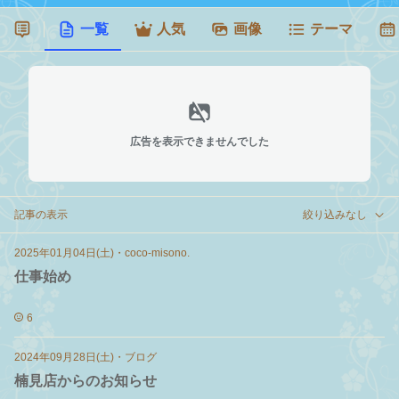
一覧
人気
画像
テーマ
広告を表示できませんでした
記事の表示
絞り込みなし
2025年01月04日(土)
・
coco-misono.
仕事始め
6
2024年09月28日(土)
・
ブログ
楠見店からのお知らせ