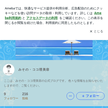
みその・ココ理美容
アプリをダウンロードして
ブログの更新通知
を受け取りまし
開く
ょう。
みその・ココ理美容
ここは、みその・ココ理美容の公式ブログです。 色々な情報をお知らせいた
しますので、ご覧ください。
9
216
フォロー
フォロワー
投稿