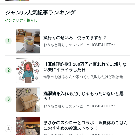
ジャンル人気記事ランキング
インテリア・暮らし
流行りのせいろ、使ってますか？
1
おうちと暮らしのレシピ 〜HOME&LIFE〜
【瓦修理詐欺】100万円と言われて…頼りな
い夫にイライラした日
2
進撃のおはるさん〜家づくり失敗したけど私は元気
です〜
洗濯物を入れるだけじゃもったいないと思
う！
3
おうちと暮らしのレシピ 〜HOME&LIFE〜
まさかのスシローとコラボ ＆夏休みごはん
におすすめの冷凍ストック！
4