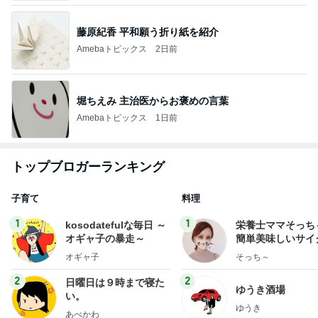
藤原紀香 平和願う折り紙を紹介
Amebaトピックス
2日前
堀ちえみ 主治医からお褒めの言葉
Amebaトピックス
1日前
トップブロガーランキング
子育て
料理
1
1
kosodatefulな毎日 ～
栄養士ママそっち
オギャ子の暴走～
簡単美味しいサイ
献立
オギャ子
そっち～
2
2
日曜日は９時まで寝た
ゆうき酒場
い。
ゆうき
あべかわ