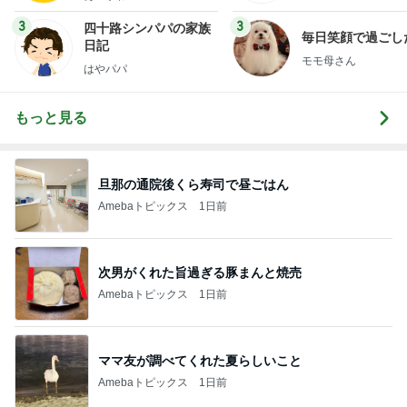
3
3
四十路シンパパの家族
毎日笑顔で過ごし
日記
モモ母さん
はやパパ
もっと見る
旦那の通院後くら寿司で昼ごはん
Amebaトピックス
1日前
次男がくれた旨過ぎる豚まんと焼売
Amebaトピックス
1日前
ママ友が調べてくれた夏らしいこと
Amebaトピックス
1日前