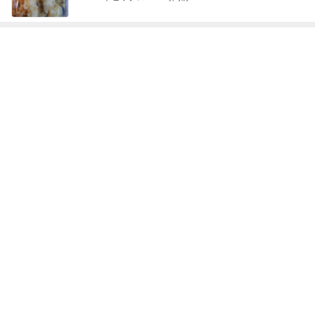
娘との旅行で起きたハプニング
Amebaトピックス
1日前
ミスドドーナツの意外なカロリー
Amebaトピックス
1日前