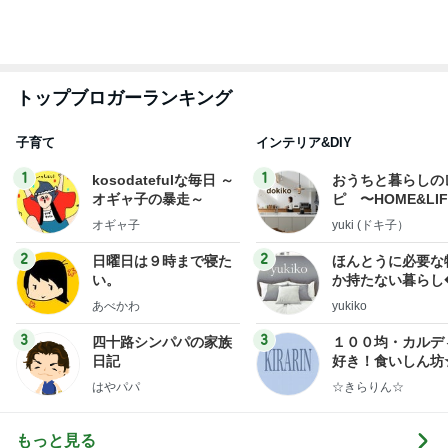
少し贅沢なフードコートのランチ
Amebaトピックス
1日前
決めて動けた日に自分を褒めること
Amebaトピックス
1日前
夫が甘い4歳次女の頭の回転力
Amebaトピックス
19時間前
神がかってる掃除機
Amebaトピックス
5時間前
隣の客のかもせいろにヅケ3貫付き