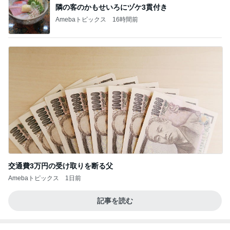
BEYOOOOO
島倉りか
ゆうこりん
石 安伊
蒼井心音
NDS
芸能人・有名人ブログ TOPへ
次世代掃除機がやってきた！！
Amebaトピックス
5時間前
100元払って入るべき鉄道博物館
Amebaトピックス
1日前
だいた 朝と夜がくっついた毎日
Amebaトピックス
1日前