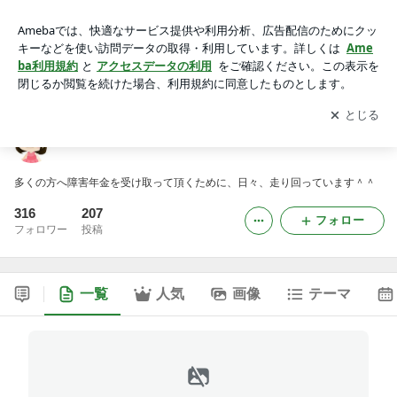
障害年金専門の社労士 白石 美佐子のブログ
アプリをダウンロードして
ブログの更新通知
を受け取りまし
開く
ょう。
障害年金専門の社労士 白石 美佐子のブログ
多くの方へ障害年金を受け取って頂くために、日々、走り回っています＾＾
316
207
フォロー
フォロワー
投稿
一覧
人気
画像
テーマ