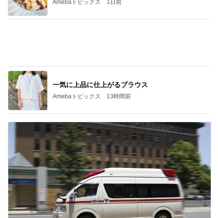
0話完？
マズル刑事
恋は動き出すけれど…「ラストノート」第4話
2
連ドラについてじっくり語るブログ
『あなたが猟奇殺人犯を裁く日』 被告人の
一挙手一投足が目の前に浮かぶリアルさ
3
むぅびぃ・とりっぷ
スペインバスクからこんにちは！診療日記＆
日常エピソード106
4
水谷孝のブログ「つれづれなるままに」
あたしンちと仕様の変わったスタンプラリー
(|| ゜Д゜)
5
ライターズパレット通信