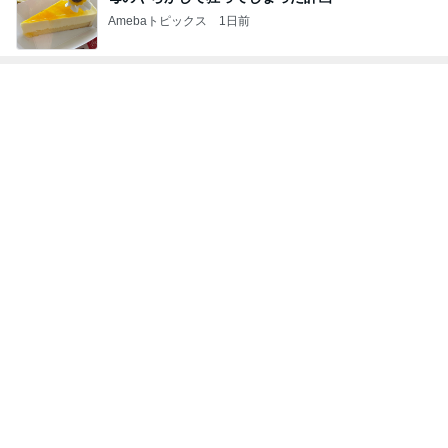
Amebaトピックス
1日前
トップブロガーランキング
子育て
インテリア&DIY
1
1
kosodatefulな毎日 ～
おうちと暮らしの
オギャ子の暴走～
ピ 〜HOME&LI
オギャ子
yuki (ドキ子）
2
2
日曜日は９時まで寝た
ほんとうに必要な
い。
か持たない暮らし
ep Life Simple
あべかわ
yukiko
ンテリアのきろく
3
3
四十路シンパパの家族
１００均・カルデ
日記
好き！食いしん坊
らりん☆のブログ
はやパパ
☆きらりん☆
もっと見る