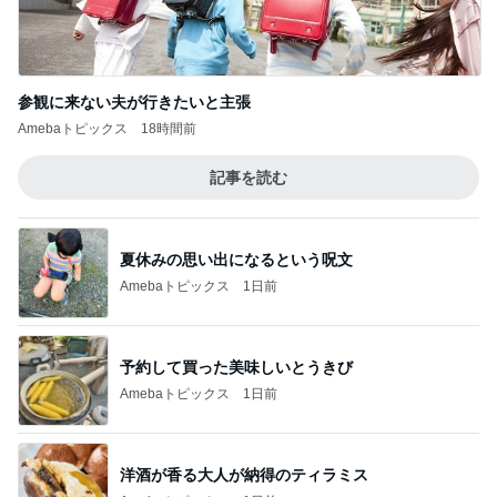
夫に続き私もGを退治した出来事
Amebaトピックス
20時間前
記事を読む
クロ 駅でSuicaが使えずパニック
Amebaトピックス
11時間前
ジャンル人気記事ランキング
映画レビュー
たまさんのおすすめNetflixドラマ「鉄槌教
師」は、もっと見たいもっと見たい！なんで1
1