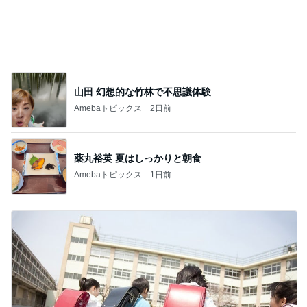
小原正子 娘の希望は現金か高額玩具
Amebaトピックス
15時間前
完璧な布陣だった週替わりのランチ
Amebaトピックス
18時間前
堀ちえみの夫 並んで食べたつけ麺
Amebaトピックス
1日前