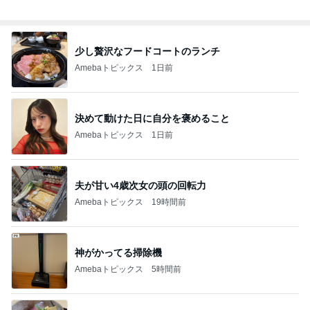
総合ランキング
すべて見る
1
2
3
市川團十郎白
小林麻央
だいたひかる
桃
クロ
猿
急上昇ランキング
すべて見る
1
2
3
4
5
EBiDAN 39&Ki
高山善廣
こいたん
島倉りか
つばきファク
DS
トリー
新登場ランキング
すべて見る
1
2
3
4
5