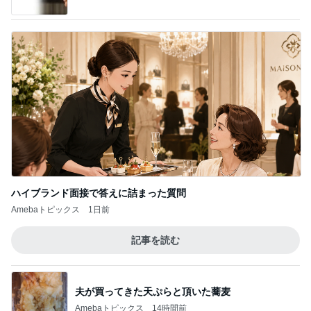
ヒデ アプリで出会った人の初登場
Amebaトピックス
1日前
記事を読む
ダイソーで頭が回らず店員に声かけ
Amebaトピックス
1日前
そわそわドキドキしながらの入院準備
Amebaトピックス
2日前
夫に隠れてこっそり続けた塾通い
Amebaトピックス
1日前