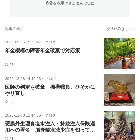
広告を表示できませんでした
記事の表示
絞り込みなし
2026-05-06 15:25:47
・
ブログ
年金機構の障害年金破棄で対応策
26
2025-12-28 14:49:53
・
ブログ
医師の判定を破棄 機構職員、ひそかに
やり直し
30
2025-11-30 12:44:36
・
ブログ
硬膜外生理食塩水注入・持続注入保険適
用への署名 脳脊髄液減少症を知ってい
ますか？YouTube
21