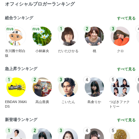
山田 幻想的な竹林で不思議体験
Amebaトピックス
2日前
薬丸裕英 夏はしっかりと朝食
Amebaトピックス
1日前
参観に来ない夫が行きたいと主張
Amebaトピックス
18時間前