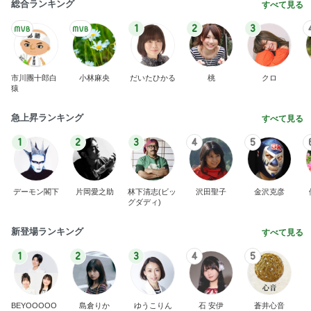
総合ランキング
すべて見る
1
2
3
市川團十郎白
小林麻央
だいたひかる
桃
クロ
猿
急上昇ランキング
すべて見る
1
2
3
4
5
デーモン閣下
片岡愛之助
林下清志(ビッ
沢田聖子
金沢克彦
グダディ)
新登場ランキング
すべて見る
1
2
3
4
5
BEYOOOOO
島倉りか
ゆうこりん
石 安伊
蒼井心音