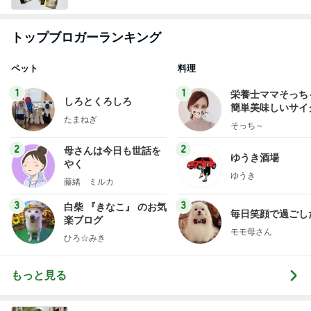
トップブロガーランキング
ペット
料理
1
1
栄養士ママそっち
しろとくろしろ
簡単美味しいサイ
たまねぎ
献立
そっち～
2
2
母さんは今日も世話を
ゆうき酒場
やく
ゆうき
藤緒 ミルカ
3
3
白柴 『きなこ』 のお気
毎日笑顔で過ごし
楽ブログ
モモ母さん
ひろ☆みき
もっと見る