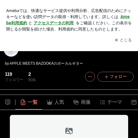
「みおろぐ」
アプリをダウンロードして
ブログの更新通知
を受け取りまし
開く
ょう。
「みおろぐ」
by APPLE MEETS BAZOOKAのボーカルギター
119
2
フォロー
フォロワー
投稿
一覧
人気
画像
テーマ