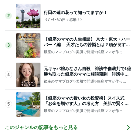
行田の蓮の花って知ってますか！
2
《ｸﾞｯﾀｰﾅの日々感動！》
【銀座のママの人生相談】 京大・東大・ハー
バード編 天才たちの苦悩とは？頭が良すぎ
3
て悩む人
銀座のママブログ✨美肌で開運✨銀座ママが作った
化粧品✨銀座クラブ高嶋25歳で開店✨高嶋りえ子
お着物でエルメス バーキン コーデ
元キャバ嬢みなさん自殺 誹謗中傷裁判で1億
勝ち取った銀座のママに相談殺到 誹謗中傷
4
は正義じゃない
銀座のママブログ✨美肌で開運✨銀座ママが作った
化粧品✨銀座クラブ高嶋25歳で開店✨高嶋りえ子
お着物でエルメス バーキン コーデ
【銀座のママの賢い女の投資術】スイス式
「お金を増やす人」の考え方 美肌で賢く金
5
運UP これが正解
銀座のママブログ✨美肌で開運✨銀座ママが作った
化粧品✨銀座クラブ高嶋25歳で開店✨高嶋りえ子
お着物でエルメス バーキン コーデ
このジャンルの記事をもっと見る