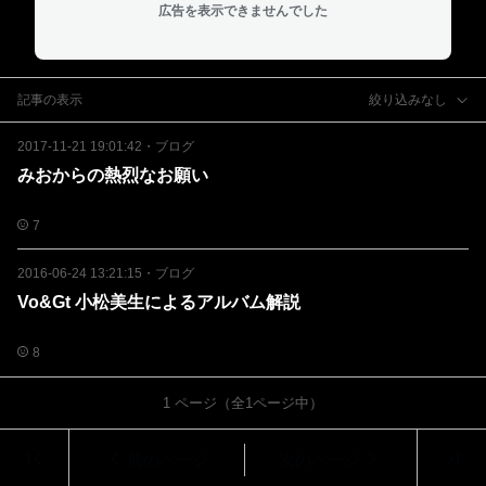
広告を表示できませんでした
記事の表示
絞り込みなし
2017-11-21 19:01:42
・
ブログ
みおからの熱烈なお願い
7
2016-06-24 13:21:15
・
ブログ
Vo&Gt 小松美生によるアルバム解説
8
1
ページ（全
1
ページ中）
前のページ
次のページ